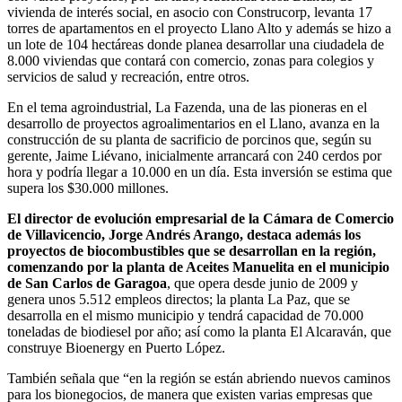
vivienda de interés social, en asocio con Construcorp, levanta 17
torres de apartamentos en el proyecto Llano Alto y además se hizo a
un lote de 104 hectáreas donde planea desarrollar una ciudadela de
8.000 viviendas que contará con comercio, zonas para colegios y
servicios de salud y recreación, entre otros.
En el tema agroindustrial, La Fazenda, una de las pioneras en el
desarrollo de proyectos agroalimentarios en el Llano, avanza en la
construcción de su planta de sacrificio de porcinos que, según su
gerente, Jaime Liévano, inicialmente arrancará con 240 cerdos por
hora y podría llegar a 10.000 en un día. Esta inversión se estima que
supera los $30.000 millones.
El director de evolución empresarial de la Cámara de Comercio
de Villavicencio, Jorge Andrés Arango, destaca además los
proyectos de biocombustibles que se desarrollan en la región,
comenzando por la planta de Aceites Manuelita en el municipio
de San Carlos de Garagoa
, que opera desde junio de 2009 y
genera unos 5.512 empleos directos; la planta La Paz, que se
desarrolla en el mismo municipio y tendrá capacidad de 70.000
toneladas de biodiesel por año; así como la planta El Alcaraván, que
construye Bioenergy en Puerto López.
También señala que “en la región se están abriendo nuevos caminos
para los bionegocios, de manera que existen varias empresas que