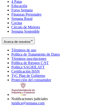
4 Patas
new
in
Educación
window
new
Foros Semana
window
Finanzas Personales
Semana Rural
Cocina
Círculo de Mujeres
Semana Sostenible
Acerca de nosotros
Términos de uso
Opens
Política de Tratamiento de Datos
in
Opens
Términos suscripciones
new
Opens
in
Política de Riesgos C/ST
window
in
Opens
new
Política SAGRILAFT
Opens
new
in
window
Certificación ISSN
Opens
in
window
new
TyC Plan de Gobierno
in
new
Opens
window
Protección del consumidor
new
window
in
Opens
window
new
in
window
new
window
Notificaciones judiciales
juridica@semana.com