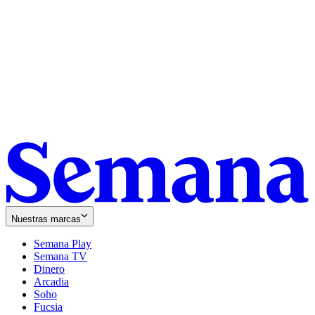
Nuestras marcas
Semana Play
Semana TV
Dinero
Arcadia
Soho
Opens
Fucsia
in
Opens