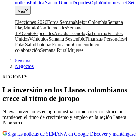
noticias
Política
Nación
Dinero
Deportes
Opinión
Impresa
Jet Set
Más
Elecciones 2026
Foros Semana
Mejor Colombia
Semana
Play
Mundo
Confidenciales
Semana
TV
Gente
Especiales
Arcadia
Tecnología
Turismo
Estados
Unidos
Vehículos
Semana Sostenible
Finanzas Personales
4
Patas
Salud
Loterías
Educación
Contenido en
colaboración
Semana Rural
Mujeres
Semana
|
Negocios
REGIONES
La inversión en los Llanos colombianos
crece al ritmo de joropo
Nuevas inversiones en agroindustria, comercio y construcción
mantienen el ritmo de crecimiento y empleo en la región llanera.
Panorama.
Siga las noticias de SEMANA en Google Discover y manténgase