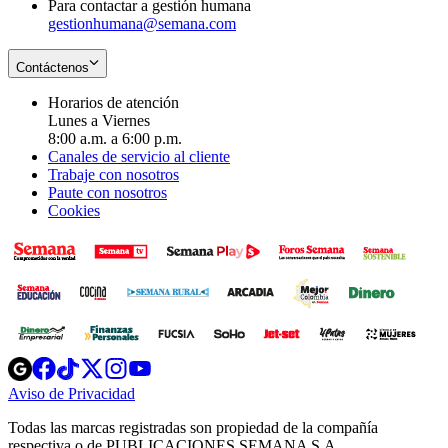
Para contactar a gestión humana
gestionhumana@semana.com
Contáctenos
Horarios de atención
Lunes a Viernes
8:00 a.m. a 6:00 p.m.
Canales de servicio al cliente
Trabaje con nosotros
Paute con nosotros
Cookies
Opens
Opens
Opens
Opens
Opens
in
in
in
in
in
Aviso de Privacidad
Opens
new
new
new
new
new
in
window
window
window
window
window
Todas las marcas registradas son propiedad de la compañía
new
respectiva o de PUBLICACIONES SEMANA S.A.
window