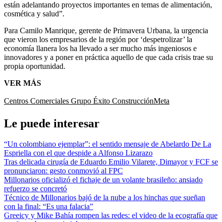
están adelantando proyectos importantes en temas de alimentación,
cosmética y salud”.
Para Camilo Manrique, gerente de Primavera Urbana, la urgencia
que vieron los empresarios de la región por ‘despetrolizar’ la
economía llanera los ha llevado a ser mucho más ingeniosos e
innovadores y a poner en práctica aquello de que cada crisis trae su
propia oportunidad.
VER MÁS
Centros Comerciales
Grupo Éxito
Construcción
Meta
Le puede interesar
“Un colombiano ejemplar”: el sentido mensaje de Abelardo De La
Espriella con el que despide a Alfonso Lizarazo
Tras delicada cirugía de Eduardo Emilio Vilarete, Dimayor y FCF se
pronunciaron: gesto conmovió al FPC
Millonarios oficializó el fichaje de un volante brasileño: ansiado
refuerzo se concretó
Técnico de Millonarios bajó de la nube a los hinchas que sueñan
con la final: “Es una falacia”
Greeicy y Mike Bahía rompen las redes: el video de la ecografía que