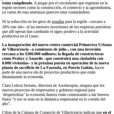
están cumpliendo
. A juzgar por el crecimiento que registran en la
región sectores como la construcción, el comercio y la agroindustria,
ya varias de esas amenazas parecen estar conjurándose.
Ni la reducción en los giros de
regalías
para la región –cercano a
28% este año– ni las menores inversiones de las empresas petroleras
que allí operan han cambiado el signo positivo a la actividad
productiva en el Llano.
La inauguración del nuevo centro comercial Primavera Urbana
de Villavicencio –a comienzos de julio–, con una inversión
cercana a los $300.000 millones; la llegada de constructoras
como Prabyc y Amarilo –que construirá una ciudadela con
8.000 viviendas– y la próxima puesta en operación de la nueva
planta de sacrificio de La Fazenda, en Puerto Gaitán,
hacen
parte de una nueva ola de proyectos productivos que están
dinamizando la economía.
Clara Leticia Serrano, directora de Asorinoquia, asegura que los
nuevos proyectos de empresarios y gobierno regional para
‘despetrolizar’ la economía llanera están comenzando a dar buenos
frutos “y eso se nota en la dinámica empresarial en lo corrido del
año”.
Cifras de la Cámara de Comercio de Villavicencio indican que
en el