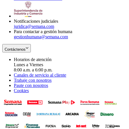
window
new
in
window
new
window
Notificaciones judiciales
juridica@semana.com
Para contactar a gestión humana
gestionhumana@semana.com
Contáctenos
Horarios de atención
Lunes a Viernes
8:00 a.m. a 6:00 p.m.
Canales de servicio al cliente
Trabaje con nosotros
Paute con nosotros
Cookies