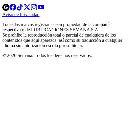
Opens
Opens
Opens
Opens
Opens
in
in
in
in
in
Aviso de Privacidad
Opens
new
new
new
new
new
in
window
window
window
window
window
Todas las marcas registradas son propiedad de la compañía
new
respectiva o de PUBLICACIONES SEMANA S.A.
window
Se prohíbe la reproducción total o parcial de cualquiera de los
contenidos que aquí aparezca, así como su traducción a cualquier
idioma sin autorización escrita por su titular.
© 2026 Semana. Todos los derechos reservados.