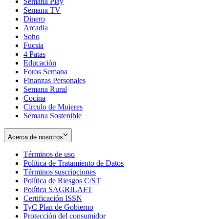
Semana Play
Semana TV
Dinero
Arcadia
Soho
Opens
Fucsia
in
Opens
4 Patas
new
in
Educación
window
new
Foros Semana
window
Finanzas Personales
Semana Rural
Cocina
Círculo de Mujeres
Semana Sostenible
Acerca de nosotros
Términos de uso
Opens
Política de Tratamiento de Datos
in
Opens
Términos suscripciones
new
Opens
in
Política de Riesgos C/ST
window
in
Opens
new
Política SAGRILAFT
Opens
new
in
window
Certificación ISSN
Opens
in
window
new
TyC Plan de Gobierno
in
new
Opens
window
Protección del consumidor
new
window
in
Opens