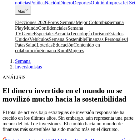
noticias
Política
Nación
Dinero
Deportes
Opinión
Impresa
Jet Set
Más
Elecciones 2026
Foros Semana
Mejor Colombia
Semana
Play
Mundo
Confidenciales
Semana
TV
Gente
Especiales
Arcadia
Tecnología
Turismo
Estados
Unidos
Vehículos
Semana Sostenible
Finanzas Personales
4
Patas
Salud
Loterías
Educación
Contenido en
colaboración
Semana Rural
Mujeres
Semana
|
Inversionistas
ANÁLISIS
El dinero invertido en el mundo no se
movilizó mucho hacia la sostenibilidad
El total de activos bajo estrategias de inversión responsable ha
crecido en los últimos años. Sin embargo, aún representa una parte
menor del total de inversiones. El cambio hacia un mundo de
finanzas más sostenibles ha sido mucho más en el discurso.