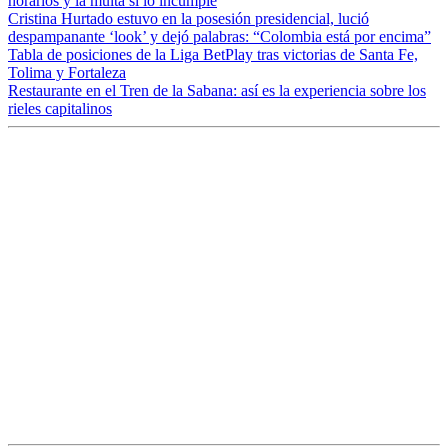
horarios y la multa si lo incumple
Cristina Hurtado estuvo en la posesión presidencial, lució
despampanante ‘look’ y dejó palabras: “Colombia está por encima”
Tabla de posiciones de la Liga BetPlay tras victorias de Santa Fe,
Tolima y Fortaleza
Restaurante en el Tren de la Sabana: así es la experiencia sobre los
rieles capitalinos