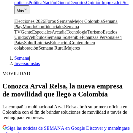
noticias
Política
Nación
Dinero
Deportes
Opinión
Impresa
Jet Set
Más
Elecciones 2026
Foros Semana
Mejor Colombia
Semana
Play
Mundo
Confidenciales
Semana
TV
Gente
Especiales
Arcadia
Tecnología
Turismo
Estados
Unidos
Vehículos
Semana Sostenible
Finanzas Personales
4
Patas
Salud
Loterías
Educación
Contenido en
colaboración
Semana Rural
Mujeres
Semana
|
Inversionistas
MOVILIDAD
Conozca Arval Relsa, la nueva empresa
de movilidad que llegó a Colombia
La compañía multinacional Arval Relsa abrió su primera oficina en
Colombia con el fin de brindar soluciones de movilidad a través de
renting para empresas.
Siga las noticias de SEMANA en Google Discover y manténgase