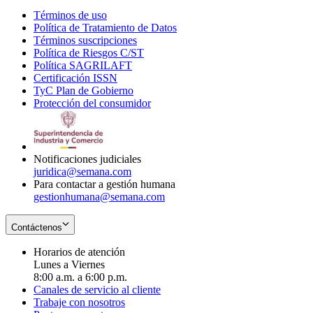
Términos de uso
Opens
Política de Tratamiento de Datos
in
Opens
Términos suscripciones
new
Opens
in
Política de Riesgos C/ST
window
in
Opens
new
Política SAGRILAFT
Opens
new
in
window
Certificación ISSN
Opens
in
window
new
TyC Plan de Gobierno
in
new
Opens
window
Protección del consumidor
new
window
in
Opens
window
new
in
window
new
window
Notificaciones judiciales
juridica@semana.com
Para contactar a gestión humana
gestionhumana@semana.com
Contáctenos
Horarios de atención
Lunes a Viernes
8:00 a.m. a 6:00 p.m.
Canales de servicio al cliente
Trabaje con nosotros