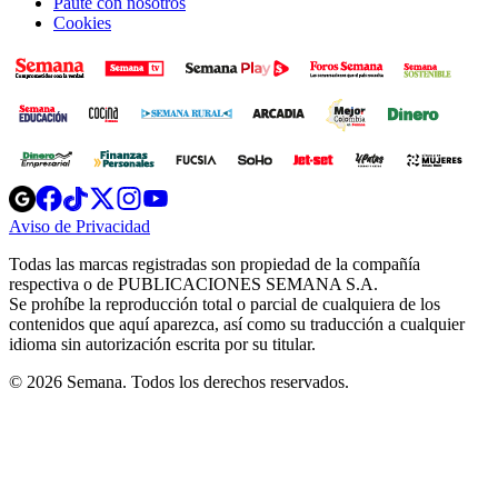
Paute con nosotros
Cookies
Opens
Opens
Opens
Opens
Opens
in
in
in
in
in
Aviso de Privacidad
Opens
new
new
new
new
new
in
window
window
window
window
window
Todas las marcas registradas son propiedad de la compañía
new
respectiva o de PUBLICACIONES SEMANA S.A.
window
Se prohíbe la reproducción total o parcial de cualquiera de los
contenidos que aquí aparezca, así como su traducción a cualquier
idioma sin autorización escrita por su titular.
© 2026 Semana. Todos los derechos reservados.