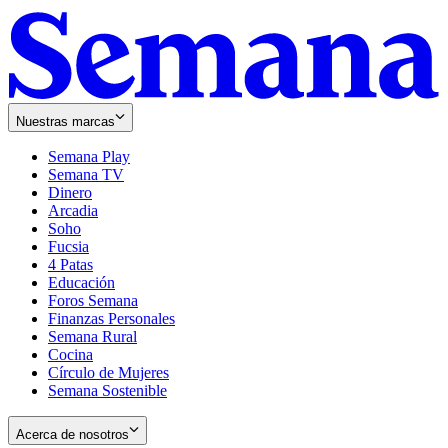
Nuestras marcas
Semana Play
Semana TV
Dinero
Arcadia
Soho
Opens
Fucsia
in
Opens
4 Patas
new
in
Educación
window
new
Foros Semana
window
Finanzas Personales
Semana Rural
Cocina
Círculo de Mujeres
Semana Sostenible
Acerca de nosotros