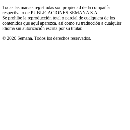
in
window
window
window
window
window
Todas las marcas registradas son propiedad de la compañía
new
respectiva o de PUBLICACIONES SEMANA S.A.
window
Se prohíbe la reproducción total o parcial de cualquiera de los
contenidos que aquí aparezca, así como su traducción a cualquier
idioma sin autorización escrita por su titular.
© 2026 Semana. Todos los derechos reservados.