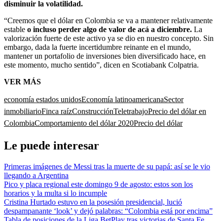
disminuir la volatilidad.
“Creemos que el dólar en Colombia se va a mantener relativamente
estable
o incluso perder algo de valor de acá a diciembre.
La
valorización fuerte de este activo ya se dio en nuestro concepto. Sin
embargo, dada la fuerte incertidumbre reinante en el mundo,
mantener un portafolio de inversiones bien diversificado hace, en
este momento, mucho sentido”, dicen en Scotiabank Colpatria.
VER MÁS
economía estados unidos
Economía latinoamericana
Sector
inmobiliario
Finca raíz
Construcción
Teletrabajo
Precio del dólar en
Colombia
Comportamiento del dólar 2020
Precio del dólar
Le puede interesar
Primeras imágenes de Messi tras la muerte de su papá: así se le vio
llegando a Argentina
Pico y placa regional este domingo 9 de agosto: estos son los
horarios y la multa si lo incumple
Cristina Hurtado estuvo en la posesión presidencial, lució
despampanante ‘look’ y dejó palabras: “Colombia está por encima”
Tabla de posiciones de la Liga BetPlay tras victorias de Santa Fe,