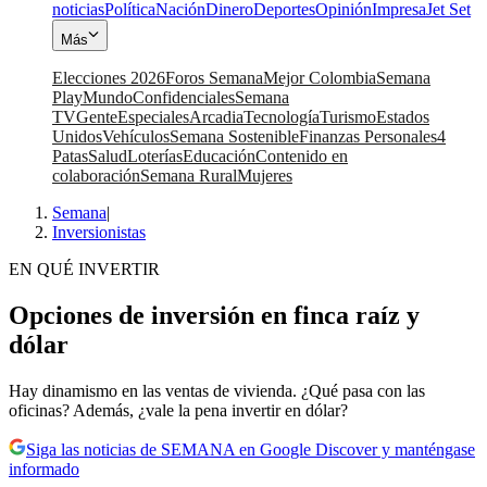
noticias
Política
Nación
Dinero
Deportes
Opinión
Impresa
Jet Set
Más
Elecciones 2026
Foros Semana
Mejor Colombia
Semana
Play
Mundo
Confidenciales
Semana
TV
Gente
Especiales
Arcadia
Tecnología
Turismo
Estados
Unidos
Vehículos
Semana Sostenible
Finanzas Personales
4
Patas
Salud
Loterías
Educación
Contenido en
colaboración
Semana Rural
Mujeres
Semana
|
Inversionistas
EN QUÉ INVERTIR
Opciones de inversión en finca raíz y
dólar
Hay dinamismo en las ventas de vivienda. ¿Qué pasa con las
oficinas? Además, ¿vale la pena invertir en dólar?
Siga las noticias de SEMANA en Google Discover y manténgase
informado