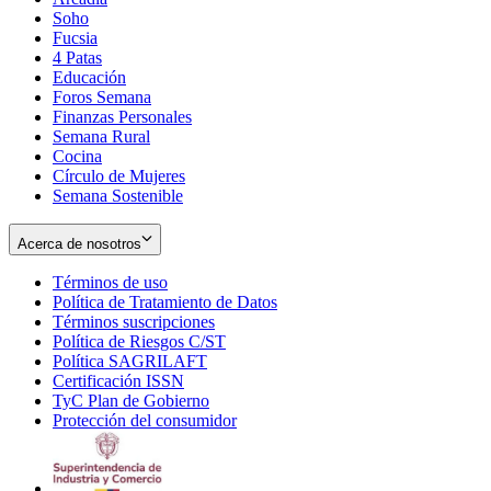
Soho
Opens
Fucsia
in
Opens
4 Patas
new
in
Educación
window
new
Foros Semana
window
Finanzas Personales
Semana Rural
Cocina
Círculo de Mujeres
Semana Sostenible
Acerca de nosotros
Términos de uso
Opens
Política de Tratamiento de Datos
in
Opens
Términos suscripciones
new
Opens
in
Política de Riesgos C/ST
window
in
Opens
new
Política SAGRILAFT
Opens
new
in
window
Certificación ISSN
Opens
in
window
new
TyC Plan de Gobierno
in
new
Opens
window
Protección del consumidor
new
window
in
Opens
window
new
in
window
new
window