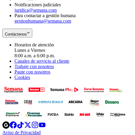
Notificaciones judiciales
juridica@semana.com
Para contactar a gestión humana
gestionhumana@semana.com
Contáctenos
Horarios de atención
Lunes a Viernes
8:00 a.m. a 6:00 p.m.
Canales de servicio al cliente
Trabaje con nosotros
Paute con nosotros
Cookies
Opens
Opens
Opens
Opens
Opens
in
in
in
in
in
Aviso de Privacidad
Opens
new
new
new
new
new