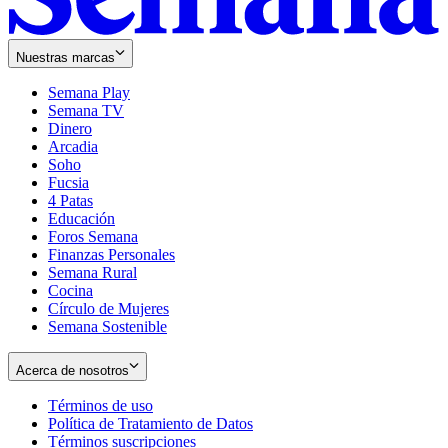
Nuestras marcas
Semana Play
Semana TV
Dinero
Arcadia
Soho
Opens
Fucsia
in
Opens
4 Patas
new
in
Educación
window
new
Foros Semana
window
Finanzas Personales
Semana Rural
Cocina
Círculo de Mujeres
Semana Sostenible
Acerca de nosotros
Términos de uso
Opens
Política de Tratamiento de Datos
in
Opens
Términos suscripciones
new
Opens
in