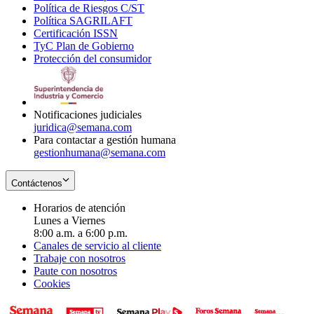
Política de Riesgos C/ST
window
in
Opens
new
Política SAGRILAFT
Opens
new
in
window
Certificación ISSN
Opens
in
window
new
TyC Plan de Gobierno
in
new
Opens
window
Protección del consumidor
new
window
in
Opens
window
new
in
window
new
window
Notificaciones judiciales
juridica@semana.com
Para contactar a gestión humana
gestionhumana@semana.com
Contáctenos
Horarios de atención
Lunes a Viernes
8:00 a.m. a 6:00 p.m.
Canales de servicio al cliente
Trabaje con nosotros
Paute con nosotros
Cookies