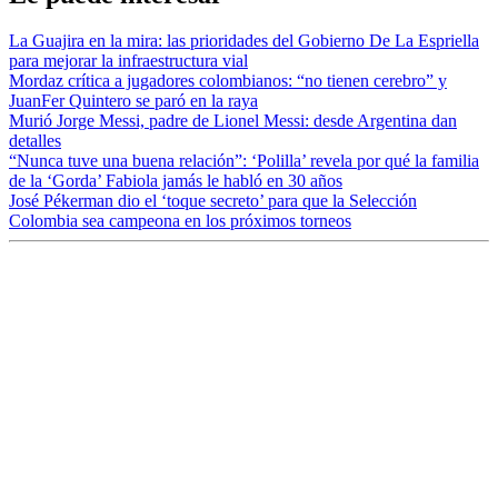
La Guajira en la mira: las prioridades del Gobierno De La Espriella
para mejorar la infraestructura vial
Mordaz crítica a jugadores colombianos: “no tienen cerebro” y
JuanFer Quintero se paró en la raya
Murió Jorge Messi, padre de Lionel Messi: desde Argentina dan
detalles
“Nunca tuve una buena relación”: ‘Polilla’ revela por qué la familia
de la ‘Gorda’ Fabiola jamás le habló en 30 años
José Pékerman dio el ‘toque secreto’ para que la Selección
Colombia sea campeona en los próximos torneos