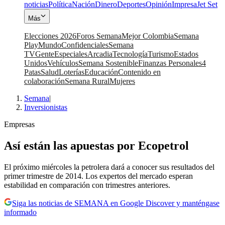
noticias
Política
Nación
Dinero
Deportes
Opinión
Impresa
Jet Set
Más
Elecciones 2026
Foros Semana
Mejor Colombia
Semana
Play
Mundo
Confidenciales
Semana
TV
Gente
Especiales
Arcadia
Tecnología
Turismo
Estados
Unidos
Vehículos
Semana Sostenible
Finanzas Personales
4
Patas
Salud
Loterías
Educación
Contenido en
colaboración
Semana Rural
Mujeres
Semana
|
Inversionistas
Empresas
Así están las apuestas por Ecopetrol
El próximo miércoles la petrolera dará a conocer sus resultados del
primer trimestre de 2014. Los expertos del mercado esperan
estabilidad en comparación con trimestres anteriores.
Siga las noticias de SEMANA en Google Discover y manténgase
informado