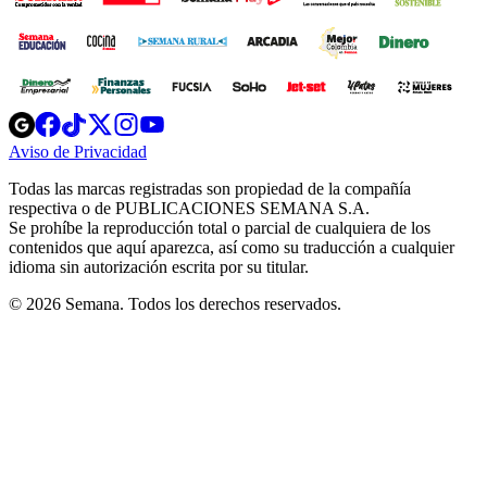
Opens
Opens
Opens
Opens
Opens
in
in
in
in
in
Aviso de Privacidad
Opens
new
new
new
new
new
in
window
window
window
window
window
Todas las marcas registradas son propiedad de la compañía
new
respectiva o de PUBLICACIONES SEMANA S.A.
window
Se prohíbe la reproducción total o parcial de cualquiera de los
contenidos que aquí aparezca, así como su traducción a cualquier
idioma sin autorización escrita por su titular.
© 2026 Semana. Todos los derechos reservados.