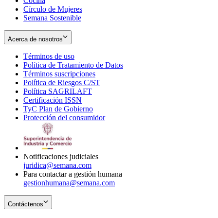
Cocina
Círculo de Mujeres
Semana Sostenible
Acerca de nosotros
Términos de uso
Opens
Política de Tratamiento de Datos
in
Opens
Términos suscripciones
new
Opens
in
Política de Riesgos C/ST
window
in
Opens
new
Política SAGRILAFT
Opens
new
in
window
Certificación ISSN
Opens
in
window
new
TyC Plan de Gobierno
in
new
Opens
window
Protección del consumidor
new
window
in
Opens
window
new
in
window
new
window
Notificaciones judiciales
juridica@semana.com
Para contactar a gestión humana
gestionhumana@semana.com
Contáctenos