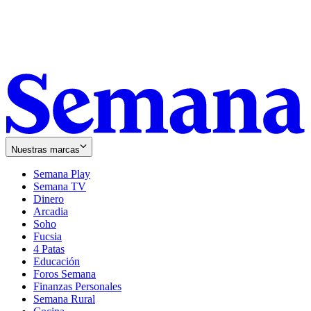
Nuestras marcas
Semana Play
Semana TV
Dinero
Arcadia
Soho
Opens
Fucsia
in
Opens
4 Patas
new
in
Educación
window
new
Foros Semana
window
Finanzas Personales
Semana Rural