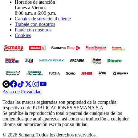
Horarios de atención
Lunes a Viernes
8:00 a.m. a 6:00 p.m.
Canales de servicio al cliente
Trabaje con nosotros
Paute con nosotros
Cookies
Opens
Opens
Opens
Opens
Opens
in
in
in
in
in
Aviso de Privacidad
Opens
new
new
new
new
new
in
window
window
window
window
window
Todas las marcas registradas son propiedad de la compañía
new
respectiva o de PUBLICACIONES SEMANA S.A.
window
Se prohíbe la reproducción total o parcial de cualquiera de los
contenidos que aquí aparezca, así como su traducción a cualquier
idioma sin autorización escrita por su titular.
© 2026 Semana. Todos los derechos reservados.