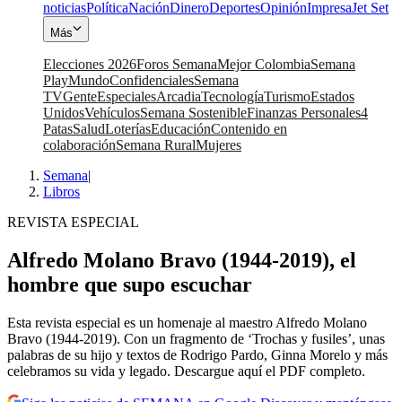
noticias
Política
Nación
Dinero
Deportes
Opinión
Impresa
Jet Set
Más
Elecciones 2026
Foros Semana
Mejor Colombia
Semana
Play
Mundo
Confidenciales
Semana
TV
Gente
Especiales
Arcadia
Tecnología
Turismo
Estados
Unidos
Vehículos
Semana Sostenible
Finanzas Personales
4
Patas
Salud
Loterías
Educación
Contenido en
colaboración
Semana Rural
Mujeres
Semana
|
Libros
REVISTA ESPECIAL
Alfredo Molano Bravo (1944-2019), el
hombre que supo escuchar
Esta revista especial es un homenaje al maestro Alfredo Molano
Bravo (1944-2019). Con un fragmento de ‘Trochas y fusiles’, unas
palabras de su hijo y textos de Rodrigo Pardo, Ginna Morelo y más
celebramos su vida y legado. Descargue aquí el PDF completo.