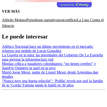
powered by
VER MÁS
Alfredo Molano
Periodismo narrativo
postconflicto
La Liga Contra el
Silencio
Le puede interesar
Atlético Nacional hace un último movimiento en el mercado:
refuerzo por pedido de Lucas González
La Guajira en la mira: las prioridades del Gobierno De La Espriella
para mejorar la infraestructura vial
Mordaz crítica a jugadores colombianos: “no tienen cerebro” y
JuanFer Quintero se paró en la raya
Murió Jorge Messi, padre de Lionel Messi: desde Argentina dan
detalles
“Nunca tuve una buena relación”: ‘Polilla’ revela por qué la familia
de la ‘Gorda’ Fabiola jamás le habló en 30 años