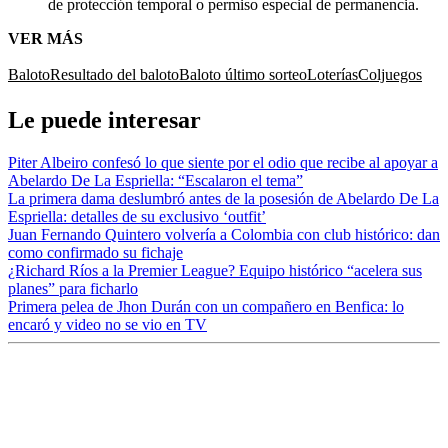
de protección temporal o permiso especial de permanencia.
VER MÁS
Baloto
Resultado del baloto
Baloto último sorteo
Loterías
Coljuegos
Le puede interesar
Piter Albeiro confesó lo que siente por el odio que recibe al apoyar a
Abelardo De La Espriella: “Escalaron el tema”
La primera dama deslumbró antes de la posesión de Abelardo De La
Espriella: detalles de su exclusivo ‘outfit’
Juan Fernando Quintero volvería a Colombia con club histórico: dan
como confirmado su fichaje
¿Richard Ríos a la Premier League? Equipo histórico “acelera sus
planes” para ficharlo
Primera pelea de Jhon Durán con un compañero en Benfica: lo
encaró y video no se vio en TV