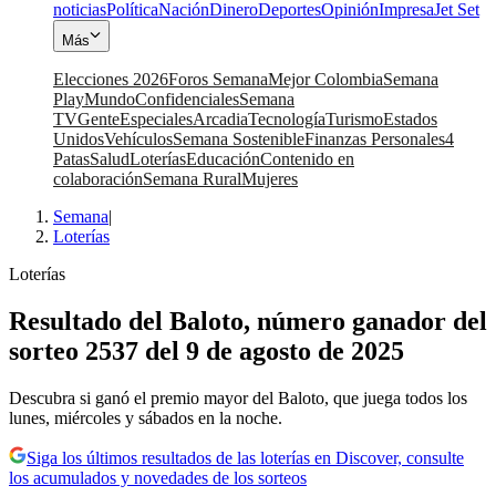
noticias
Política
Nación
Dinero
Deportes
Opinión
Impresa
Jet Set
Más
Elecciones 2026
Foros Semana
Mejor Colombia
Semana
Play
Mundo
Confidenciales
Semana
TV
Gente
Especiales
Arcadia
Tecnología
Turismo
Estados
Unidos
Vehículos
Semana Sostenible
Finanzas Personales
4
Patas
Salud
Loterías
Educación
Contenido en
colaboración
Semana Rural
Mujeres
Semana
|
Loterías
Loterías
Resultado del Baloto, número ganador del
sorteo 2537 del 9 de agosto de 2025
Descubra si ganó el premio mayor del Baloto, que juega todos los
lunes, miércoles y sábados en la noche.
Siga los últimos resultados de las loterías en Discover, consulte
los acumulados y novedades de los sorteos