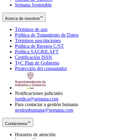
Semana Sostenible
Acerca de nosotros
Términos de uso
Opens
Política de Tratamiento de Datos
in
Opens
Términos suscripciones
new
Opens
in
Política de Riesgos C/ST
window
in
Opens
new
Política SAGRILAFT
Opens
new
in
window
Certificación ISSN
Opens
in
window
new
TyC Plan de Gobierno
in
new
Opens
window
Protección del consumidor
new
window
in
Opens
window
new
in
window
new
window
Notificaciones judiciales
juridica@semana.com
Para contactar a gestión humana
gestionhumana@semana.com
Contáctenos
Horarios de atención