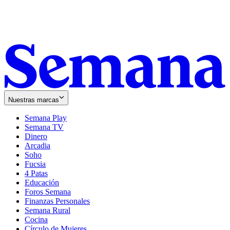
Nuestras marcas
Semana Play
Semana TV
Dinero
Arcadia
Soho
Opens
Fucsia
in
Opens
4 Patas
new
in
Educación
window
new
Foros Semana
window
Finanzas Personales
Semana Rural
Cocina
Círculo de Mujeres