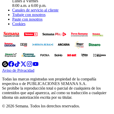
Lunes a Viernes
8:00 a.m. a 6:00 p.m.
Canales de servicio al cliente
Trabaje con nosotros
Paute con nosotros
Cookies
Opens
Opens
Opens
Opens
Opens
in
in
in
in
in
Aviso de Privacidad
Opens
new
new
new
new
new
in
window
window
window
window
window
Todas las marcas registradas son propiedad de la compañía
new
respectiva o de PUBLICACIONES SEMANA S.A.
window
Se prohíbe la reproducción total o parcial de cualquiera de los
contenidos que aquí aparezca, así como su traducción a cualquier
idioma sin autorización escrita por su titular.
© 2026 Semana. Todos los derechos reservados.