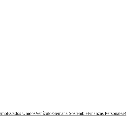
ismo
Estados Unidos
Vehículos
Semana Sostenible
Finanzas Personales
4