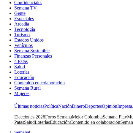
Confidenciales
Semana TV
Gente
Especiales
Arcadia
Tecnología
Turismo
Estados Unidos
Vehículos
Semana Sostenible
Finanzas Personales
4 Patas
Salud
Loterías
Educación
Contenido en colaboración
Semana Rural
Mujeres
Últimas noticias
Política
Nación
Dinero
Deportes
Opinión
Impresa
Elecciones 2026
Foros Semana
Mejor Colombia
Semana Play
Mu
Patas
Salud
Loterías
Educación
Contenido en colaboración
Seman
Semana
|