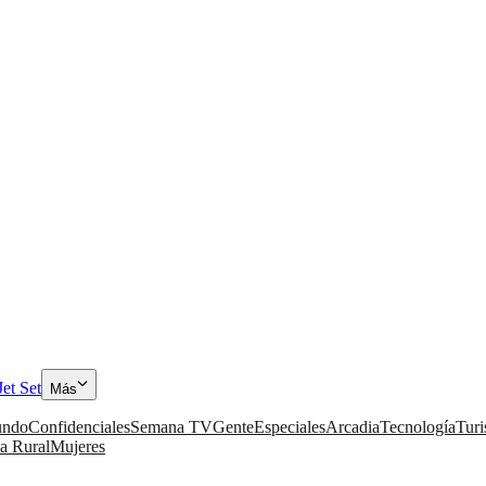
Jet Set
Más
ndo
Confidenciales
Semana TV
Gente
Especiales
Arcadia
Tecnología
Tur
a Rural
Mujeres