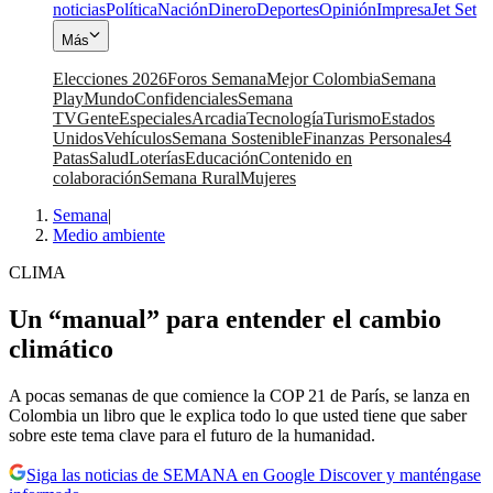
noticias
Política
Nación
Dinero
Deportes
Opinión
Impresa
Jet Set
Más
Elecciones 2026
Foros Semana
Mejor Colombia
Semana
Play
Mundo
Confidenciales
Semana
TV
Gente
Especiales
Arcadia
Tecnología
Turismo
Estados
Unidos
Vehículos
Semana Sostenible
Finanzas Personales
4
Patas
Salud
Loterías
Educación
Contenido en
colaboración
Semana Rural
Mujeres
Semana
|
Medio ambiente
CLIMA
Un “manual” para entender el cambio
climático
A pocas semanas de que comience la COP 21 de París, se lanza en
Colombia un libro que le explica todo lo que usted tiene que saber
sobre este tema clave para el futuro de la humanidad.
Siga las noticias de SEMANA en Google Discover y manténgase