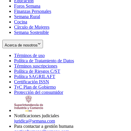
Educación
window
new
Foros Semana
window
Finanzas Personales
Semana Rural
Cocina
Círculo de Mujeres
Semana Sostenible
Acerca de nosotros
Términos de uso
Opens
Política de Tratamiento de Datos
in
Opens
Términos suscripciones
new
Opens
in
Política de Riesgos C/ST
window
in
Opens
new
Política SAGRILAFT
Opens
new
in
window
Certificación ISSN
Opens
in
window
new
TyC Plan de Gobierno
in
new
Opens
window
Protección del consumidor
new
window
in
Opens
window
new
in
window
new
window
Notificaciones judiciales
juridica@semana.com
Para contactar a gestión humana