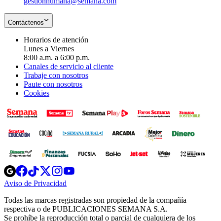
gestionhumana@semana.com
Contáctenos
Horarios de atención
Lunes a Viernes
8:00 a.m. a 6:00 p.m.
Canales de servicio al cliente
Trabaje con nosotros
Paute con nosotros
Cookies
Opens
Opens
Opens
Opens
Opens
in
in
in
in
in
Aviso de Privacidad
Opens
new
new
new
new
new
in
window
window
window
window
window
Todas las marcas registradas son propiedad de la compañía
new
respectiva o de PUBLICACIONES SEMANA S.A.
window
Se prohíbe la reproducción total o parcial de cualquiera de los