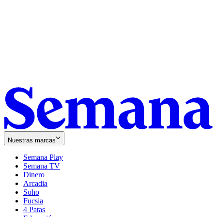
Nuestras marcas
Semana Play
Semana TV
Dinero
Arcadia
Soho
Opens
Fucsia
in
Opens
4 Patas
new
in