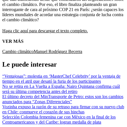
el cambio climático. Por eso, el libro finaliza planteando un gran
interrogante de cara al próximo COP 21 en París: ¿serán capaces los
líderes mundiales de acordar una estrategia conjunta de lucha contra
el cambio climático?
Haga clic aquí para descargar el texto completo.
VER MÁS
Cambio climático
Manuel Rodríguez Becerra
Le puede interesar
“Ventajosas”: molestia en ‘MasterChef Celebrity’ por la ventaja de
tiempo en el atril que desató la furia de los participantes
No se retira en La Vuelta a España: Nairo Quintana confirma cuál
será su última competencia antes del retiro
El último decreto del MinTransporte de Petro: estos son los cambios
anunciados para “Zonas Diferenciales”
Vozinha expuso la razón de su retraso para firmar con su nuevo club
en Chile: conmueve el corazón de sus hinchas
Selección Colombia femenina cae con México en la final de los
Centroamericanos y del Caribe: logran medalla de plata