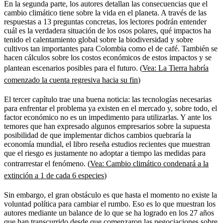
En la segunda parte, los autores detallan las consecuencias que el
cambio climático tiene sobre la vida en el planeta. A través de las
respuestas a 13 preguntas concretas, los lectores podrán entender
cuál es la verdadera situación de los osos polares, qué impactos ha
tenido el calentamiento global sobre la biodiversidad y sobre
cultivos tan importantes para Colombia como el de café. También se
hacen cálculos sobre los costos económicos de estos impactos y se
plantean escenarios posibles para el futuro. (
Vea:
La Tierra habría
comenzado la cuenta regresiva hacia su fin
)
El tercer capítulo trae una buena noticia: las tecnologías necesarias
para enfrentar el problema ya existen en el mercado y, sobre todo, el
factor económico no es un impedimento para utilizarlas. Y ante los
temores que han expresado algunos empresarios sobre la supuesta
posibilidad de que implementar dichos cambios quebraría la
economía mundial, el libro reseña estudios recientes que muestran
que el riesgo es justamente no adoptar a tiempo las medidas para
contrarrestar el fenómeno. (
Vea:
Cambio climático condenará a la
extinción a 1 de cada 6 especies
)
Sin embargo, el gran obstáculo es que hasta el momento no existe la
voluntad política para cambiar el rumbo. Eso es lo que muestran los
autores mediante un balance de lo que se ha logrado en los 27 años
que han transcurrido desde que comenzaron las negociaciones sobre