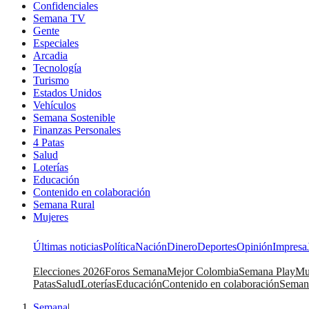
Confidenciales
Semana TV
Gente
Especiales
Arcadia
Tecnología
Turismo
Estados Unidos
Vehículos
Semana Sostenible
Finanzas Personales
4 Patas
Salud
Loterías
Educación
Contenido en colaboración
Semana Rural
Mujeres
Últimas noticias
Política
Nación
Dinero
Deportes
Opinión
Impresa
Elecciones 2026
Foros Semana
Mejor Colombia
Semana Play
Mu
Patas
Salud
Loterías
Educación
Contenido en colaboración
Seman
Semana
|