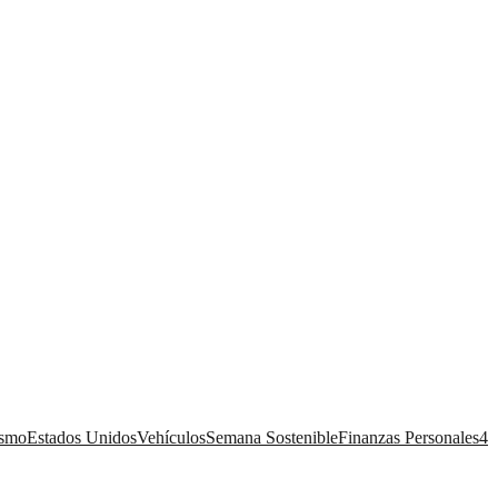
ismo
Estados Unidos
Vehículos
Semana Sostenible
Finanzas Personales
4