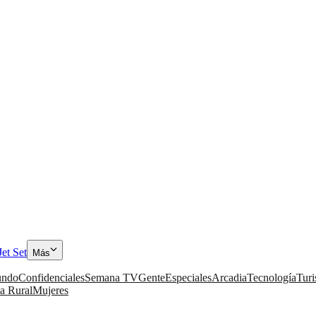
Jet Set
Más
ndo
Confidenciales
Semana TV
Gente
Especiales
Arcadia
Tecnología
Tur
a Rural
Mujeres