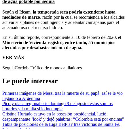
de agua potable por sequía
Según el Ideam,
la temporada seca podría extenderse hasta
mediados de marzo,
razón por la cual se recomienda a los alcaldes
activar sus planes de contingencia y adelantar camapañas para el
adecuado uso del recurso hídrico.
En su último reporte, correspondiente al 10 de febrero de 2020,
el
Ministerio de Vivienda registró, entre tanto, 55 municipios
afectados por desabastecimiento de agua.
VER MÁS
Sequía
Córdoba
Tráfico de monos aulladores
Le puede interesar
Primeras imágenes de Messi tras la muerte de su papá: así se le vio
llegando a Argentina
Pico y placa regional este domingo 9 de agosto: estos son los
horarios y la multa si lo incumple
Cristina Hurtado estuvo en la posesión presidencial, lució
despampanante ‘look’ y dejó palabras: “Colombia está por encima”
Tabla de posiciones de la Liga BetPlay tras victorias de Santa Fe,