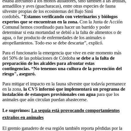
estaba afectando a los monos aulladores, sino también a las
ardillas,
armadillos y aves (
guacharacas)
, entre otras especies de fauna
silvestre propias de los ecosistemas del Bajo Sinú
cordobés.
"
Estamos verificando con veterinarios y biólogos
expertos que se encuentran en la zona.
Con la Junta de Acción
Comunal hemos coordinado para hacer un barrido y poder
determinar si esta mortandad se debió a la falta de alimentos o de
agua, o fue producto de enfermedades de los animales o
atropellamientos. Todo eso se debe descartar”, explicó.
Para el funcionario la emergencia que vive en este momento m
ás
del
50% de las poblaciones de Córdoba
se debe a la falta de
preparación de los alcaldes para afrontar estas
contingencias.
“
No tenemos una cultura de la prevención del
riesgo", aseguró.
Para mitigar el impacto en la fauna silvestre que todavía permanece
en la zona,
la CVS informó que implementará un programa de
instalación de estanques provisionales con agua
para que los
animales que aún circulan puedan abastecerse.
Le sugerimos:
La sequía está provocando comportamientos
extraños en animales
El gremio ganadero de esa región también reporta pérdidas por la