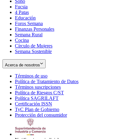
Soho
Opens
Fucsia
in
Opens
4 Patas
new
in
Educación
window
new
Foros Semana
window
Finanzas Personales
Semana Rural
Cocina
Círculo de Mujeres
Semana Sostenible
Acerca de nosotros
Términos de uso
Opens
Política de Tratamiento de Datos
in
Opens
Términos suscripciones
new
Opens
in
Política de Riesgos C/ST
window
in
Opens
new
Política SAGRILAFT
Opens
new
in
window
Certificación ISSN
Opens
in
window
new
TyC Plan de Gobierno
in
new
Opens
window
Protección del consumidor
new
window
in
Opens
window
new
in
window
new
window