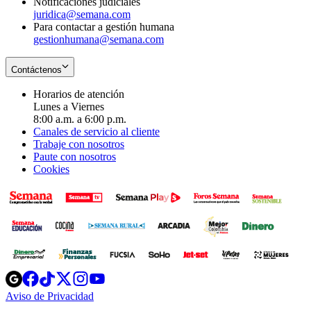
Notificaciones judiciales
juridica@semana.com
Para contactar a gestión humana
gestionhumana@semana.com
Contáctenos
Horarios de atención
Lunes a Viernes
8:00 a.m. a 6:00 p.m.
Canales de servicio al cliente
Trabaje con nosotros
Paute con nosotros
Cookies
Opens
Opens
Opens
Opens
Opens
in
in
in
in
in
Aviso de Privacidad
Opens
new
new
new
new
new
in