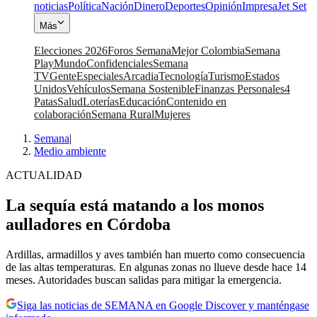
noticias
Política
Nación
Dinero
Deportes
Opinión
Impresa
Jet Set
Más
Elecciones 2026
Foros Semana
Mejor Colombia
Semana
Play
Mundo
Confidenciales
Semana
TV
Gente
Especiales
Arcadia
Tecnología
Turismo
Estados
Unidos
Vehículos
Semana Sostenible
Finanzas Personales
4
Patas
Salud
Loterías
Educación
Contenido en
colaboración
Semana Rural
Mujeres
Semana
|
Medio ambiente
ACTUALIDAD
La sequía está matando a los monos
aulladores en Córdoba
Ardillas, armadillos y aves también han muerto como consecuencia
de las altas temperaturas. En algunas zonas no llueve desde hace 14
meses. Autoridades buscan salidas para mitigar la emergencia.
Siga las noticias de SEMANA en Google Discover y manténgase