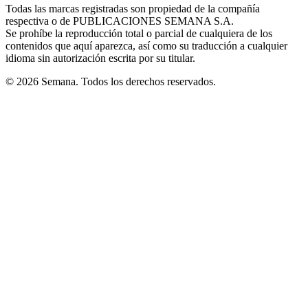
window
window
window
window
window
Todas las marcas registradas son propiedad de la compañía
new
respectiva o de PUBLICACIONES SEMANA S.A.
window
Se prohíbe la reproducción total o parcial de cualquiera de los
contenidos que aquí aparezca, así como su traducción a cualquier
idioma sin autorización escrita por su titular.
© 2026 Semana. Todos los derechos reservados.