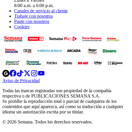
Lunes a Viernes
8:00 a.m. a 6:00 p.m.
Canales de servicio al cliente
Trabaje con nosotros
Paute con nosotros
Cookies
Opens
Opens
Opens
Opens
Opens
in
in
in
in
in
Aviso de Privacidad
Opens
new
new
new
new
new
in
window
window
window
window
window
Todas las marcas registradas son propiedad de la compañía
new
respectiva o de PUBLICACIONES SEMANA S.A.
window
Se prohíbe la reproducción total o parcial de cualquiera de los
contenidos que aquí aparezca, así como su traducción a cualquier
idioma sin autorización escrita por su titular.
© 2026 Semana. Todos los derechos reservados.