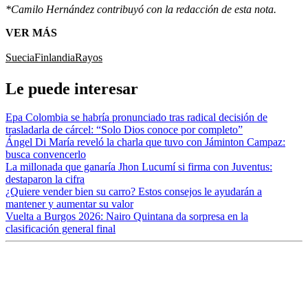
*Camilo Hernández contribuyó con la redacción de esta nota.
VER MÁS
Suecia
Finlandia
Rayos
Le puede interesar
Epa Colombia se habría pronunciado tras radical decisión de
trasladarla de cárcel: “Solo Dios conoce por completo”
Ángel Di María reveló la charla que tuvo con Jáminton Campaz:
busca convencerlo
La millonada que ganaría Jhon Lucumí si firma con Juventus:
destaparon la cifra
¿Quiere vender bien su carro? Estos consejos le ayudarán a
mantener y aumentar su valor
Vuelta a Burgos 2026: Nairo Quintana da sorpresa en la
clasificación general final