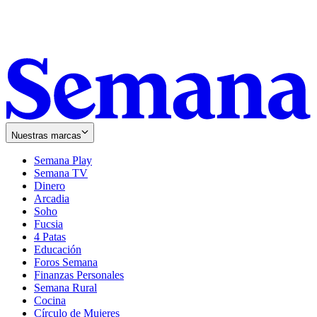
Nuestras marcas
Semana Play
Semana TV
Dinero
Arcadia
Soho
Opens
Fucsia
in
Opens
4 Patas
new
in
Educación
window
new
Foros Semana
window
Finanzas Personales
Semana Rural
Cocina
Círculo de Mujeres