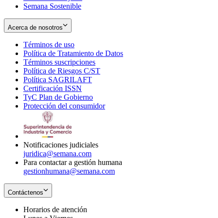
Semana Sostenible
Acerca de nosotros
Términos de uso
Opens
Política de Tratamiento de Datos
in
Opens
Términos suscripciones
new
Opens
in
Política de Riesgos C/ST
window
in
Opens
new
Política SAGRILAFT
Opens
new
in
window
Certificación ISSN
Opens
in
window
new
TyC Plan de Gobierno
in
new
Opens
window
Protección del consumidor
new
window
in
Opens
window
new
in
window
new
window
Notificaciones judiciales
juridica@semana.com
Para contactar a gestión humana
gestionhumana@semana.com
Contáctenos
Horarios de atención