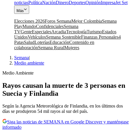
noticias
Política
Nación
Dinero
Deportes
Opinión
Impresa
Jet Set
Más
Elecciones 2026
Foros Semana
Mejor Colombia
Semana
Play
Mundo
Confidenciales
Semana
TV
Gente
Especiales
Arcadia
Tecnología
Turismo
Estados
Unidos
Vehículos
Semana Sostenible
Finanzas Personales
4
Patas
Salud
Loterías
Educación
Contenido en
colaboración
Semana Rural
Mujeres
Semana
|
Medio ambiente
Medio Ambiente
Rayos causan la muerte de 3 personas en
Suecia y Finlandia
Según la Agencia Meteorológica de Finlandia, en los últimos dos
días se produjeron 54 mil rayos al sur del país.
Siga las noticias de SEMANA en Google Discover y manténgase
informado