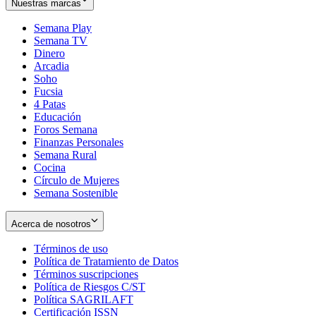
Nuestras marcas
Semana Play
Semana TV
Dinero
Arcadia
Soho
Opens
Fucsia
in
Opens
4 Patas
new
in
Educación
window
new
Foros Semana
window
Finanzas Personales
Semana Rural
Cocina
Círculo de Mujeres
Semana Sostenible
Acerca de nosotros
Términos de uso
Opens
Política de Tratamiento de Datos
in
Opens
Términos suscripciones
new
Opens
in
Política de Riesgos C/ST
window
in
Opens
new
Política SAGRILAFT
Opens
new
in
window
Certificación ISSN
Opens
in
window
new