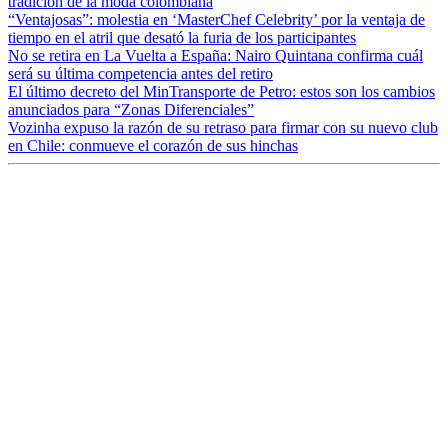
tradición de la moda colombiana
“Ventajosas”: molestia en ‘MasterChef Celebrity’ por la ventaja de
tiempo en el atril que desató la furia de los participantes
No se retira en La Vuelta a España: Nairo Quintana confirma cuál
será su última competencia antes del retiro
El último decreto del MinTransporte de Petro: estos son los cambios
anunciados para “Zonas Diferenciales”
Vozinha expuso la razón de su retraso para firmar con su nuevo club
en Chile: conmueve el corazón de sus hinchas