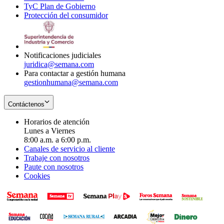
TyC Plan de Gobierno
in
new
Opens
window
Protección del consumidor
new
window
in
Opens
window
new
in
window
new
window
Notificaciones judiciales
juridica@semana.com
Para contactar a gestión humana
gestionhumana@semana.com
Contáctenos
Horarios de atención
Lunes a Viernes
8:00 a.m. a 6:00 p.m.
Canales de servicio al cliente
Trabaje con nosotros
Paute con nosotros
Cookies