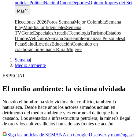
noticias
Política
Nación
Dinero
Deportes
Opinión
Impresa
Jet Set
Más
Elecciones 2026
Foros Semana
Mejor Colombia
Semana
Play
Mundo
Confidenciales
Semana
TV
Gente
Especiales
Arcadia
Tecnología
Turismo
Estados
Unidos
Vehículos
Semana Sostenible
Finanzas Personales
4
Patas
Salud
Loterías
Educación
Contenido en
colaboración
Semana Rural
Mujeres
Semana
|
Medio ambiente
ESPECIAL
El medio ambiente: la víctima olvidada
No solo el hombre ha sido víctima del conflicto, también la
naturaleza. Desde hace años los actores armados actúan en
detrimento del medio ambiente y es enorme el daño que han
causado. Los atentados a infraestructura petrolera, la minería ilegal
de oro y los cultivos ilícitos han sido sus frentes de acción.
Siga las noticias de SEMANA en Google Discover y manténgase