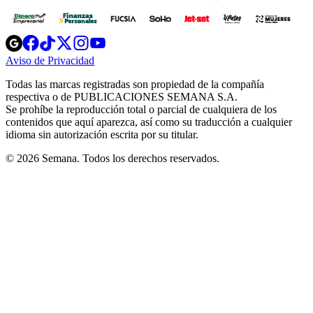
Opens
Opens
Opens
Opens
Opens
in
in
in
in
in
Aviso de Privacidad
Opens
new
new
new
new
new
in
window
window
window
window
window
Todas las marcas registradas son propiedad de la compañía
new
respectiva o de PUBLICACIONES SEMANA S.A.
window
Se prohíbe la reproducción total o parcial de cualquiera de los
contenidos que aquí aparezca, así como su traducción a cualquier
idioma sin autorización escrita por su titular.
© 2026 Semana. Todos los derechos reservados.