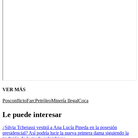
VER MÁS
Posconflicto
Farc
Petróleo
Minería Ilegal
Coca
Le puede interesar
¿Silvia Tcherassi vestirá a Ana Lucía Pineda en la posesión
presidencial? Así podría lucir la nueva primera dama siguiendo la