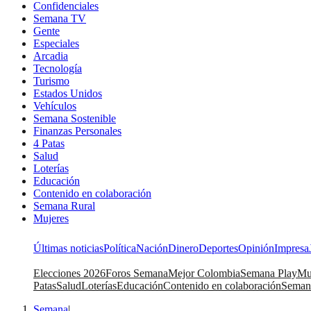
Confidenciales
Semana TV
Gente
Especiales
Arcadia
Tecnología
Turismo
Estados Unidos
Vehículos
Semana Sostenible
Finanzas Personales
4 Patas
Salud
Loterías
Educación
Contenido en colaboración
Semana Rural
Mujeres
Últimas noticias
Política
Nación
Dinero
Deportes
Opinión
Impresa
Elecciones 2026
Foros Semana
Mejor Colombia
Semana Play
Mu
Patas
Salud
Loterías
Educación
Contenido en colaboración
Seman
Semana
|