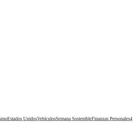
ismo
Estados Unidos
Vehículos
Semana Sostenible
Finanzas Personales
4