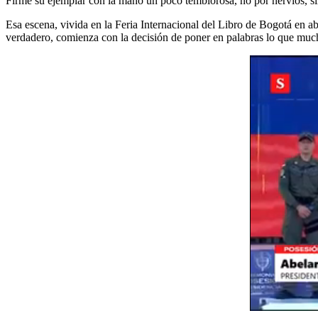
Firmé su ejemplar con la mano un poco temblorosa, no por nervios, si
Esa escena, vivida en la Feria Internacional del Libro de Bogotá en ab
verdadero, comienza con la decisión de poner en palabras lo que much