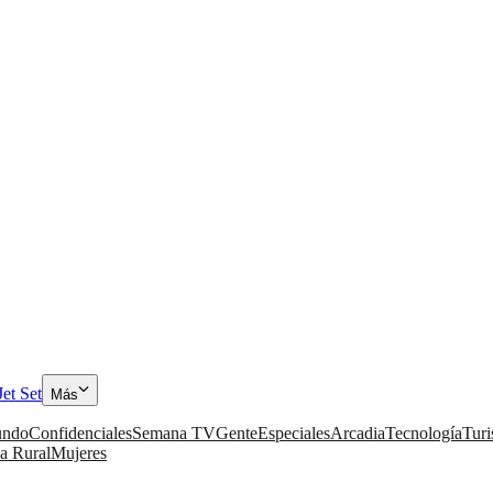
Jet Set
Más
ndo
Confidenciales
Semana TV
Gente
Especiales
Arcadia
Tecnología
Tur
a Rural
Mujeres