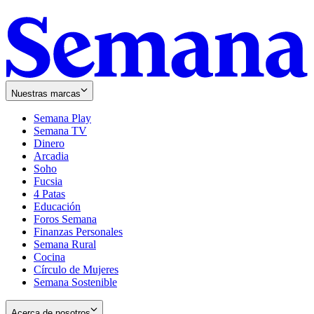
Nuestras marcas
Semana Play
Semana TV
Dinero
Arcadia
Soho
Opens
Fucsia
in
Opens
4 Patas
new
in
Educación
window
new
Foros Semana
window
Finanzas Personales
Semana Rural
Cocina
Círculo de Mujeres
Semana Sostenible
Acerca de nosotros