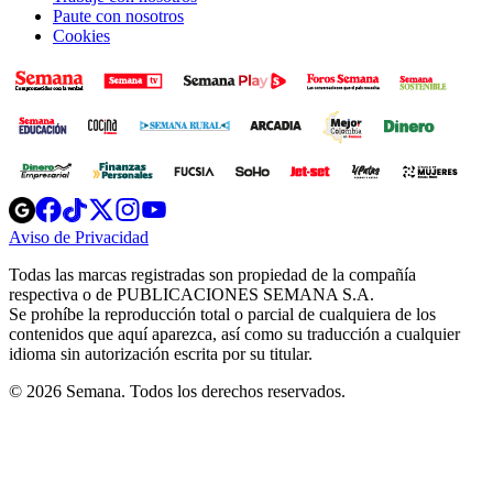
Paute con nosotros
Cookies
Opens
Opens
Opens
Opens
Opens
in
in
in
in
in
Aviso de Privacidad
Opens
new
new
new
new
new
in
window
window
window
window
window
Todas las marcas registradas son propiedad de la compañía
new
respectiva o de PUBLICACIONES SEMANA S.A.
window
Se prohíbe la reproducción total o parcial de cualquiera de los
contenidos que aquí aparezca, así como su traducción a cualquier
idioma sin autorización escrita por su titular.
© 2026 Semana. Todos los derechos reservados.