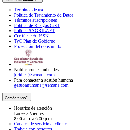
Términos de uso
Opens
Política de Tratamiento de Datos
in
Opens
Términos suscripciones
new
Opens
in
Política de Riesgos C/ST
window
in
Opens
new
Política SAGRILAFT
Opens
new
in
window
Certificación ISSN
Opens
in
window
new
TyC Plan de Gobierno
in
new
Opens
window
Protección del consumidor
new
window
in
Opens
window
new
in
window
new
window
Notificaciones judiciales
juridica@semana.com
Para contactar a gestión humana
gestionhumana@semana.com
Contáctenos
Horarios de atención
Lunes a Viernes
8:00 a.m. a 6:00 p.m.
Canales de servicio al cliente
Trabaje con nosotros