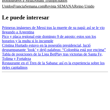
Bombardeos a Siria
Donald Trump
Estados
Unidos
Francia
Semana.com
Revista SEMANA
Reino Unido
Le puede interesar
Primeras imágenes de Messi tras la muerte de su papá: así se le vio
llegando a Argentina
Pico y placa regional este domingo 9 de agosto: estos son los
horarios y la multa si lo incumple
Cristina Hurtado estuvo en la posesión presidencial, lució
despampanante ‘look’ y dejó palabras: “Colombia está por encima”
Tabla de posiciones de la Liga BetPlay tras victorias de Santa Fe,
Tolima y Fortaleza
Restaurante en el Tren de la Sabana: así es la experiencia sobre los
rieles capitalinos