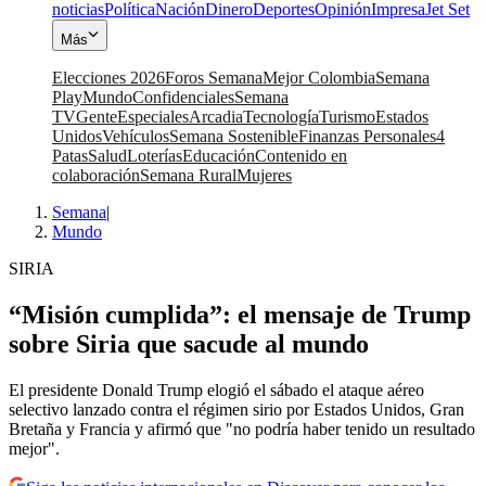
noticias
Política
Nación
Dinero
Deportes
Opinión
Impresa
Jet Set
Más
Elecciones 2026
Foros Semana
Mejor Colombia
Semana
Play
Mundo
Confidenciales
Semana
TV
Gente
Especiales
Arcadia
Tecnología
Turismo
Estados
Unidos
Vehículos
Semana Sostenible
Finanzas Personales
4
Patas
Salud
Loterías
Educación
Contenido en
colaboración
Semana Rural
Mujeres
Semana
|
Mundo
SIRIA
“Misión cumplida”: el mensaje de Trump
sobre Siria que sacude al mundo
El presidente Donald Trump elogió el sábado el ataque aéreo
selectivo lanzado contra el régimen sirio por Estados Unidos, Gran
Bretaña y Francia y afirmó que "no podría haber tenido un resultado
mejor".