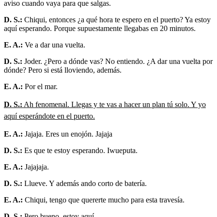
aviso cuando vaya para que salgas.
D. S.:
Chiqui, entonces ¿a qué hora te espero en el puerto? Ya estoy
aquí esperando. Porque supuestamente llegabas en 20 minutos.
E. A.:
Ve a dar una vuelta.
D. S.:
Joder. ¿Pero a dónde vas? No entiendo. ¿A dar una vuelta por
dónde? Pero si está lloviendo, además.
E. A.:
Por el mar.
D. S.:
Ah fenomenal. Llegas y te vas a hacer un plan tú solo. Y yo
aquí esperándote en el puerto.
E. A.:
Jajaja. Eres un enojón. Jajaja
D. S.:
Es que te estoy esperando. Iwueputa.
E. A.:
Jajajaja.
D. S.:
Llueve. Y además ando corto de batería.
E. A.:
Chiqui, tengo que quererte mucho para esta travesía.
D. S.:
Pero bueno, estoy aquí.