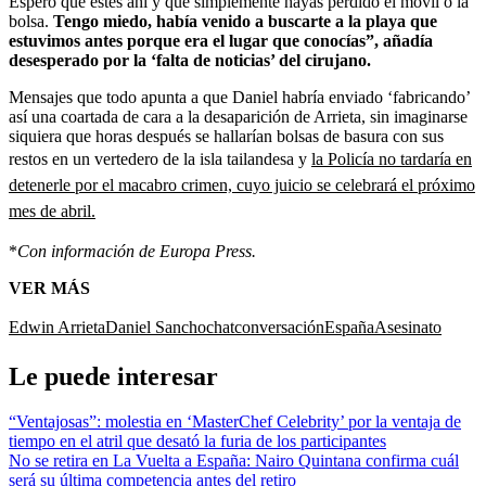
Espero que estés ahí y que simplemente hayas perdido el móvil o la
bolsa.
Tengo miedo, había venido a buscarte a la playa que
estuvimos antes porque era el lugar que conocías”, añadía
desesperado por la ‘falta de noticias’ del cirujano.
Mensajes que todo apunta a que Daniel habría enviado ‘fabricando’
así una coartada de cara a la desaparición de Arrieta, sin imaginarse
siquiera que horas después se hallarían bolsas de basura con sus
restos en un vertedero de la isla tailandesa y
la Policía no tardaría en
detenerle por el macabro crimen, cuyo juicio se celebrará el próximo
mes de abril.
*
Con información de Europa Press.
VER MÁS
Edwin Arrieta
Daniel Sancho
chat
conversación
España
Asesinato
Le puede interesar
“Ventajosas”: molestia en ‘MasterChef Celebrity’ por la ventaja de
tiempo en el atril que desató la furia de los participantes
No se retira en La Vuelta a España: Nairo Quintana confirma cuál
será su última competencia antes del retiro