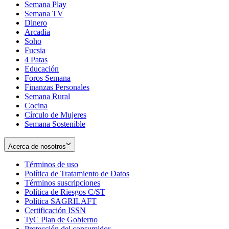
Semana Play
Semana TV
Dinero
Arcadia
Soho
Opens
Fucsia
in
Opens
4 Patas
new
in
Educación
window
new
Foros Semana
window
Finanzas Personales
Semana Rural
Cocina
Círculo de Mujeres
Semana Sostenible
Acerca de nosotros
Términos de uso
Opens
Política de Tratamiento de Datos
in
Opens
Términos suscripciones
new
Opens
in
Política de Riesgos C/ST
window
in
Opens
new
Política SAGRILAFT
Opens
new
in
window
Certificación ISSN
Opens
in
window
new
TyC Plan de Gobierno
in
new
Opens
window
Protección del consumidor
new
window
in
Opens