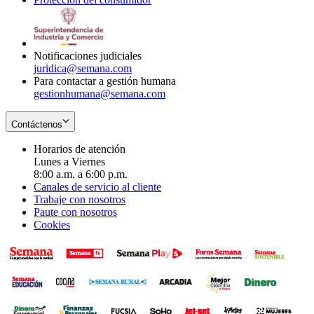
window
new
in
window
new
window
Notificaciones judiciales
juridica@semana.com
Para contactar a gestión humana
gestionhumana@semana.com
Contáctenos
Horarios de atención
Lunes a Viernes
8:00 a.m. a 6:00 p.m.
Canales de servicio al cliente
Trabaje con nosotros
Paute con nosotros
Cookies