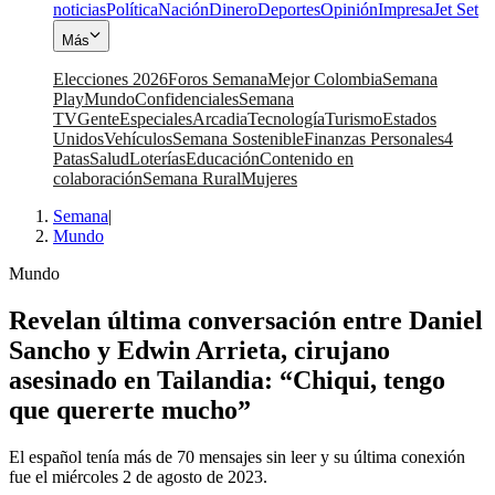
noticias
Política
Nación
Dinero
Deportes
Opinión
Impresa
Jet Set
Más
Elecciones 2026
Foros Semana
Mejor Colombia
Semana
Play
Mundo
Confidenciales
Semana
TV
Gente
Especiales
Arcadia
Tecnología
Turismo
Estados
Unidos
Vehículos
Semana Sostenible
Finanzas Personales
4
Patas
Salud
Loterías
Educación
Contenido en
colaboración
Semana Rural
Mujeres
Semana
|
Mundo
Mundo
Revelan última conversación entre Daniel
Sancho y Edwin Arrieta, cirujano
asesinado en Tailandia: “Chiqui, tengo
que quererte mucho”
El español tenía más de 70 mensajes sin leer y su última conexión
fue el miércoles 2 de agosto de 2023.