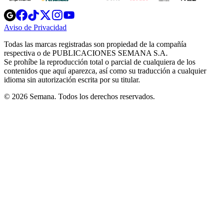
Opens
Opens
Opens
Opens
Opens
in
in
in
in
in
Aviso de Privacidad
Opens
new
new
new
new
new
in
window
window
window
window
window
Todas las marcas registradas son propiedad de la compañía
new
respectiva o de PUBLICACIONES SEMANA S.A.
window
Se prohíbe la reproducción total o parcial de cualquiera de los
contenidos que aquí aparezca, así como su traducción a cualquier
idioma sin autorización escrita por su titular.
© 2026 Semana. Todos los derechos reservados.