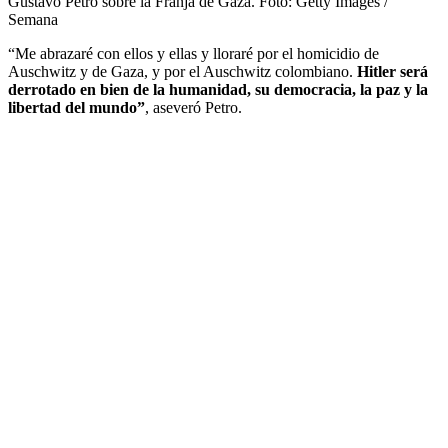
Gustavo Petro sobre la Franja de Gaza.
Foto:
Getty Images /
Semana
“Me abrazaré con ellos y ellas y lloraré por el homicidio de
Auschwitz y de Gaza, y por el Auschwitz colombiano.
Hitler será
derrotado en bien de la humanidad, su democracia, la paz y la
libertad del mundo”
, aseveró Petro.