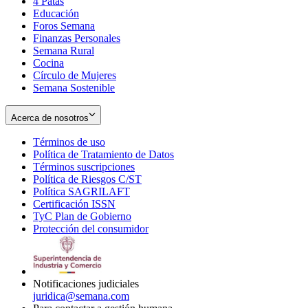
4 Patas
new
in
Educación
window
new
Foros Semana
window
Finanzas Personales
Semana Rural
Cocina
Círculo de Mujeres
Semana Sostenible
Acerca de nosotros
Términos de uso
Opens
Política de Tratamiento de Datos
in
Opens
Términos suscripciones
new
Opens
in
Política de Riesgos C/ST
window
in
Opens
new
Política SAGRILAFT
Opens
new
in
window
Certificación ISSN
Opens
in
window
new
TyC Plan de Gobierno
in
new
Opens
window
Protección del consumidor
new
window
in
Opens
window
new
in
window
new
window
Notificaciones judiciales
juridica@semana.com