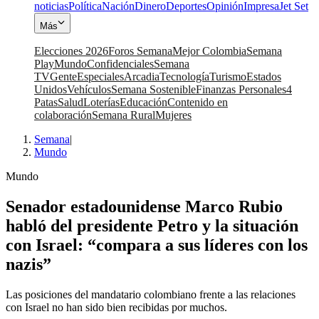
noticias
Política
Nación
Dinero
Deportes
Opinión
Impresa
Jet Set
Más
Elecciones 2026
Foros Semana
Mejor Colombia
Semana
Play
Mundo
Confidenciales
Semana
TV
Gente
Especiales
Arcadia
Tecnología
Turismo
Estados
Unidos
Vehículos
Semana Sostenible
Finanzas Personales
4
Patas
Salud
Loterías
Educación
Contenido en
colaboración
Semana Rural
Mujeres
Semana
|
Mundo
Mundo
Senador estadounidense Marco Rubio
habló del presidente Petro y la situación
con Israel: “compara a sus líderes con los
nazis”
Las posiciones del mandatario colombiano frente a las relaciones
con Israel no han sido bien recibidas por muchos.