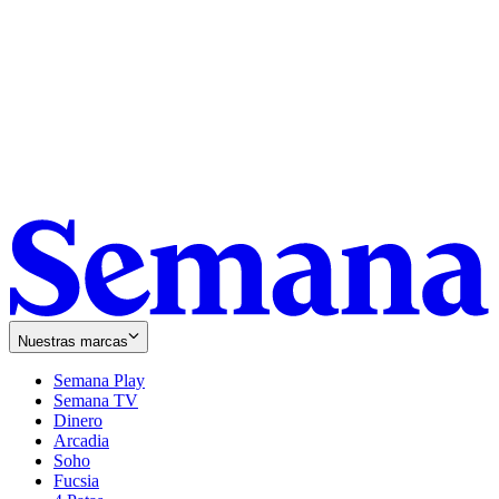
Nuestras marcas
Semana Play
Semana TV
Dinero
Arcadia
Soho
Opens
Fucsia
in
Opens