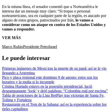
En la misma línea, el senador comentó que a Norteamérica le
interesa dar un mensaje muy claro: “Si tropas o personal
norteamericano, sea en cualquier parte de la región, es atacado por
alguno de estos grupos, patrocinados por Irán,
lo vamos a
considerar como un ataque en contra de los Estados Unidos y
vamos a responder.
VER MÁS
Marco Rubio
Presidente Petro
Israel
Le puede interesar
Primeras imágenes de Messi tras la muerte de su papá: así se le vio
llegando a Argentina
Pico y placa regional este domingo 9 de agosto: estos son los
horarios y la multa si lo incumple
Cristina Hurtado estuvo en la posesión presidencial, lució
despampanante ‘look’ y dejó palabras: “Colombia está por encima”
Tabla de posiciones de la Liga BetPlay tras victorias de Santa Fe,
Tolima y Fortaleza
Restaurante en el Tren de la Sabana: así es la experiencia sobre los
rieles capitalinos