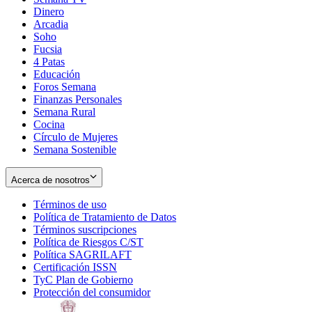
Dinero
Arcadia
Soho
Opens
Fucsia
in
Opens
4 Patas
new
in
Educación
window
new
Foros Semana
window
Finanzas Personales
Semana Rural
Cocina
Círculo de Mujeres
Semana Sostenible
Acerca de nosotros
Términos de uso
Opens
Política de Tratamiento de Datos
in
Opens
Términos suscripciones
new
Opens
in
Política de Riesgos C/ST
window
in
Opens
new
Política SAGRILAFT
Opens
new
in
window
Certificación ISSN
Opens
in
window
new
TyC Plan de Gobierno
in
new
Opens
window
Protección del consumidor
new
window
in
Opens
window
new
in