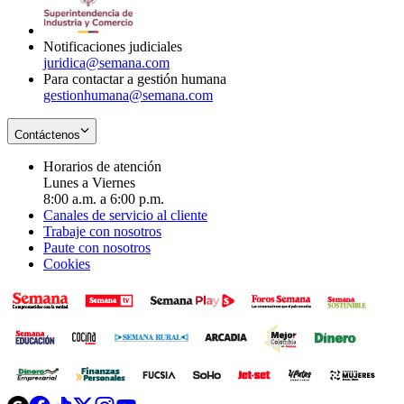
window
new
window
Notificaciones judiciales
juridica@semana.com
Para contactar a gestión humana
gestionhumana@semana.com
Contáctenos
Horarios de atención
Lunes a Viernes
8:00 a.m. a 6:00 p.m.
Canales de servicio al cliente
Trabaje con nosotros
Paute con nosotros
Cookies
Opens
Opens
Opens
Opens
Opens