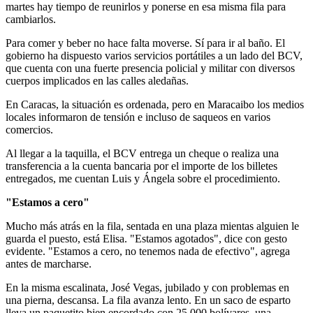
martes hay tiempo de reunirlos y ponerse en esa misma fila para
cambiarlos.
Para comer y beber no hace falta moverse. Sí para ir al baño. El
gobierno ha dispuesto varios servicios portátiles a un lado del BCV,
que cuenta con una fuerte presencia policial y militar con diversos
cuerpos implicados en las calles aledañas.
En Caracas, la situación es ordenada, pero en Maracaibo los medios
locales informaron de tensión e incluso de saqueos en varios
comercios.
Al llegar a la taquilla, el BCV entrega un cheque o realiza una
transferencia a la cuenta bancaria por el importe de los billetes
entregados, me cuentan Luis y Ángela sobre el procedimiento.
"Estamos a cero"
Mucho más atrás en la fila, sentada en una plaza mientas alguien le
guarda el puesto, está Elisa. "Estamos agotados", dice con gesto
evidente. "Estamos a cero, no tenemos nada de efectivo", agrega
antes de marcharse.
En la misma escalinata, José Vegas, jubilado y con problemas en
una pierna, descansa. La fila avanza lento. En un saco de esparto
lleva un paquetito bien encordado con 25.000 bolívares, una