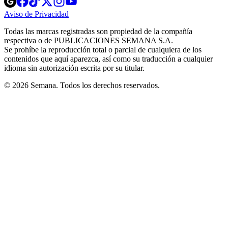
in
in
in
in
in
Aviso de Privacidad
Opens
new
new
new
new
new
in
window
window
window
window
window
Todas las marcas registradas son propiedad de la compañía
new
respectiva o de PUBLICACIONES SEMANA S.A.
window
Se prohíbe la reproducción total o parcial de cualquiera de los
contenidos que aquí aparezca, así como su traducción a cualquier
idioma sin autorización escrita por su titular.
© 2026 Semana. Todos los derechos reservados.