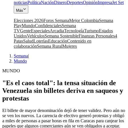
noticias
Política
Nación
Dinero
Deportes
Opinión
Impresa
Jet Set
Más
Elecciones 2026
Foros Semana
Mejor Colombia
Semana
Play
Mundo
Confidenciales
Semana
TV
Gente
Especiales
Arcadia
Tecnología
Turismo
Estados
Unidos
Vehículos
Semana Sostenible
Finanzas Personales
4
Patas
Salud
Loterías
Educación
Contenido en
colaboración
Semana Rural
Mujeres
Semana
|
Mundo
MUNDO
"Es el caos total": la tensa situación de
Venezuela sin billetes deriva en saqueos y
protestas
El billete de mayor denominación dejó de tener validez. Pero aún no
se ven los nuevos. La carencia de efectivo generó protestas y obligó
a miles de personas a pasar horas en fila en Caracas para canjear los
papeles que algunos comerciantes aún se ven obligados a aceptar.