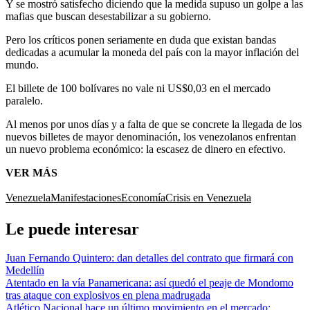
Y se mostró satisfecho diciendo que la medida supuso un golpe a las
mafias que buscan desestabilizar a su gobierno.
Pero los críticos ponen seriamente en duda que existan bandas
dedicadas a acumular la moneda del país con la mayor inflación del
mundo.
El billete de 100 bolívares no vale ni US$0,03 en el mercado
paralelo.
Al menos por unos días y a falta de que se concrete la llegada de los
nuevos billetes de mayor denominación, los venezolanos enfrentan
un nuevo problema económico: la escasez de dinero en efectivo.
VER MÁS
Venezuela
Manifestaciones
Economía
Crisis en Venezuela
Le puede interesar
Juan Fernando Quintero: dan detalles del contrato que firmará con
Medellín
Atentado en la vía Panamericana: así quedó el peaje de Mondomo
tras ataque con explosivos en plena madrugada
Atlético Nacional hace un último movimiento en el mercado: