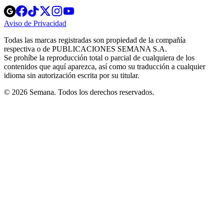
Opens
Opens
Opens
Opens
Opens
in
in
in
in
in
Aviso de Privacidad
Opens
new
new
new
new
new
in
window
window
window
window
window
Todas las marcas registradas son propiedad de la compañía
new
respectiva o de PUBLICACIONES SEMANA S.A.
window
Se prohíbe la reproducción total o parcial de cualquiera de los
contenidos que aquí aparezca, así como su traducción a cualquier
idioma sin autorización escrita por su titular.
© 2026 Semana. Todos los derechos reservados.