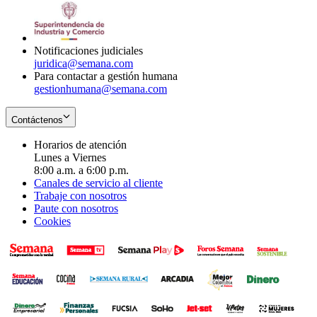
window
new
in
window
new
window
Notificaciones judiciales
juridica@semana.com
Para contactar a gestión humana
gestionhumana@semana.com
Contáctenos
Horarios de atención
Lunes a Viernes
8:00 a.m. a 6:00 p.m.
Canales de servicio al cliente
Trabaje con nosotros
Paute con nosotros
Cookies