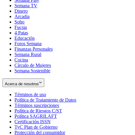
Semana Play
Semana TV
Dinero
Arcadia
Soho
Opens
Fucsia
in
Opens
4 Patas
new
in
Educación
window
new
Foros Semana
window
Finanzas Personales
Semana Rural
Cocina
Círculo de Mujeres
Semana Sostenible
Acerca de nosotros
Términos de uso
Opens
Política de Tratamiento de Datos
in
Opens
Términos suscripciones
new
Opens
in
Política de Riesgos C/ST
window
in
Opens
new
Política SAGRILAFT
Opens
new
in
window
Certificación ISSN
Opens
in
window
new
TyC Plan de Gobierno
in
new
Opens
window
Protección del consumidor
new
window
in
Opens