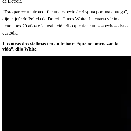
de Detroit.
“Esto parece un tiroteo, fue una especie de disputa por una entrega”,
dijo el jefe de Policía de Detroit, James White. La cuarta víctima
tiene unos 20 años y la institución dijo que tiene un sospechoso bajo
custodia.
Las otras dos víctimas tenían lesiones “que no amenazan la
vida”, dijo White.