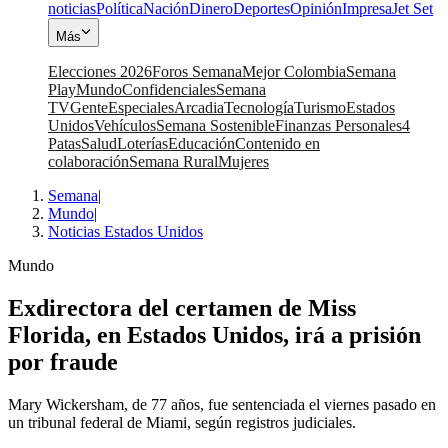
noticias
Política
Nación
Dinero
Deportes
Opinión
Impresa
Jet Set
Más
Elecciones 2026
Foros Semana
Mejor Colombia
Semana
Play
Mundo
Confidenciales
Semana
TV
Gente
Especiales
Arcadia
Tecnología
Turismo
Estados
Unidos
Vehículos
Semana Sostenible
Finanzas Personales
4
Patas
Salud
Loterías
Educación
Contenido en
colaboración
Semana Rural
Mujeres
Semana
|
Mundo
|
Noticias Estados Unidos
Mundo
Exdirectora del certamen de Miss
Florida, en Estados Unidos, irá a prisión
por fraude
Mary Wickersham, de 77 años, fue sentenciada el viernes pasado en
un tribunal federal de Miami, según registros judiciales.