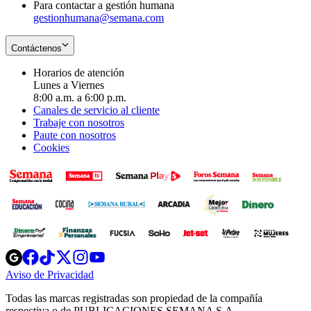
Para contactar a gestión humana
gestionhumana@semana.com
Contáctenos
Horarios de atención
Lunes a Viernes
8:00 a.m. a 6:00 p.m.
Canales de servicio al cliente
Trabaje con nosotros
Paute con nosotros
Cookies
Opens
Opens
Opens
Opens
Opens
in
in
in
in
in
Aviso de Privacidad
Opens
new
new
new
new
new
in
window
window
window
window
window
Todas las marcas registradas son propiedad de la compañía
new
respectiva o de PUBLICACIONES SEMANA S.A.