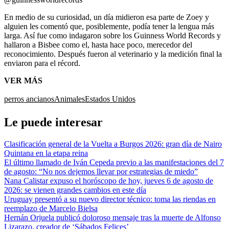
En medio de su curiosidad, un día midieron esa parte de Zoey y
alguien les comentó que, posiblemente, podía tener la lengua más
larga. Así fue como indagaron sobre los Guinness World Records y
hallaron a Bisbee como el, hasta hace poco, merecedor del
reconocimiento. Después fueron al veterinario y la medición final la
enviaron para el récord.
VER MÁS
perros ancianos
Animales
Estados Unidos
Le puede interesar
Clasificación general de la Vuelta a Burgos 2026: gran día de Nairo
Quintana en la etapa reina
El último llamado de Iván Cepeda previo a las manifestaciones del 7
de agosto: “No nos dejemos llevar por estrategias de miedo”
Nana Calistar expuso el horóscopo de hoy, jueves 6 de agosto de
2026: se vienen grandes cambios en este día
Uruguay presentó a su nuevo director técnico: toma las riendas en
reemplazo de Marcelo Bielsa
Hernán Orjuela publicó doloroso mensaje tras la muerte de Alfonso
Lizarazo, creador de ‘Sábados Felices’