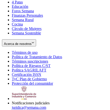
4 Patas
new
in
Educación
window
new
Foros Semana
window
Finanzas Personales
Semana Rural
Cocina
Círculo de Mujeres
Semana Sostenible
Acerca de nosotros
Términos de uso
Opens
Política de Tratamiento de Datos
in
Opens
Términos suscripciones
new
Opens
in
Política de Riesgos C/ST
window
in
Opens
new
Política SAGRILAFT
Opens
new
in
window
Certificación ISSN
Opens
in
window
new
TyC Plan de Gobierno
in
new
Opens
window
Protección del consumidor
new
window
in
Opens
window
new
in
window
new
window
Notificaciones judiciales
juridica@semana.com