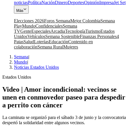
noticias
Política
Nación
Dinero
Deportes
Opinión
Impresa
Jet Set
Más
Elecciones 2026
Foros Semana
Mejor Colombia
Semana
Play
Mundo
Confidenciales
Semana
TV
Gente
Especiales
Arcadia
Tecnología
Turismo
Estados
Unidos
Vehículos
Semana Sostenible
Finanzas Personales
4
Patas
Salud
Loterías
Educación
Contenido en
colaboración
Semana Rural
Mujeres
Semana
|
Mundo
|
Noticias Estados Unidos
Estados Unidos
Video | Amor incondicional: vecinos se
unen en conmovedor paseo para despedir
a perrito con cáncer
La caminata se organizó para el sábado 3 de junio y la convocatoria
despertó la solidaridad entre algunos vecinos.