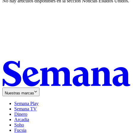
No hay artículos disponibles en la sección
Noticias Estados Unidos
.
Nuestras marcas
Semana Play
Semana TV
Dinero
Arcadia
Soho
Opens
Fucsia
in
Opens