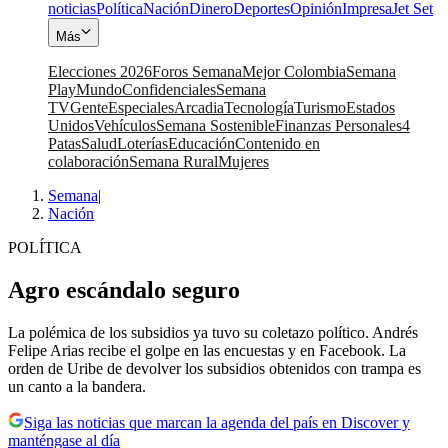
noticias
Política
Nación
Dinero
Deportes
Opinión
Impresa
Jet Set
Más
Elecciones 2026
Foros Semana
Mejor Colombia
Semana
Play
Mundo
Confidenciales
Semana
TV
Gente
Especiales
Arcadia
Tecnología
Turismo
Estados
Unidos
Vehículos
Semana Sostenible
Finanzas Personales
4
Patas
Salud
Loterías
Educación
Contenido en
colaboración
Semana Rural
Mujeres
Semana
|
Nación
POLÍTICA
Agro escándalo seguro
La polémica de los subsidios ya tuvo su coletazo político. Andrés
Felipe Arias recibe el golpe en las encuestas y en Facebook. La
orden de Uribe de devolver los subsidios obtenidos con trampa es
un canto a la bandera.
Siga las noticias que marcan la agenda del país en Discover y
manténgase al día