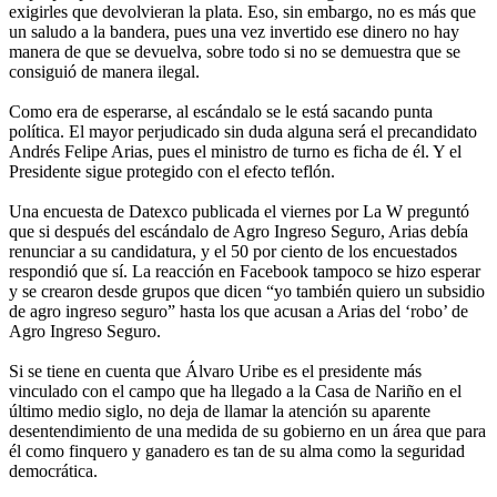
exigirles que devolvieran la plata. Eso, sin embargo, no es más que
un saludo a la bandera, pues una vez invertido ese dinero no hay
manera de que se devuelva, sobre todo si no se demuestra que se
consiguió de manera ilegal.
Como era de esperarse, al escándalo se le está sacando punta
política. El mayor perjudicado sin duda alguna será el precandidato
Andrés Felipe Arias, pues el ministro de turno es ficha de él. Y el
Presidente sigue protegido con el efecto teflón.
Una encuesta de Datexco publicada el viernes por La W preguntó
que si después del escándalo de Agro Ingreso Seguro, Arias debía
renunciar a su candidatura, y el 50 por ciento de los encuestados
respondió que sí. La reacción en Facebook tampoco se hizo esperar
y se crearon desde grupos que dicen “yo también quiero un subsidio
de agro ingreso seguro” hasta los que acusan a Arias del ‘robo’ de
Agro Ingreso Seguro.
Si se tiene en cuenta que Álvaro Uribe es el presidente más
vinculado con el campo que ha llegado a la Casa de Nariño en el
último medio siglo, no deja de llamar la atención su aparente
desentendimiento de una medida de su gobierno en un área que para
él como finquero y ganadero es tan de su alma como la seguridad
democrática.