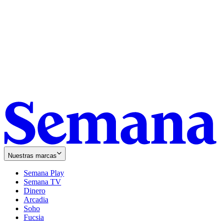
Nuestras marcas
Semana Play
Semana TV
Dinero
Arcadia
Soho
Opens
Fucsia
in
Opens