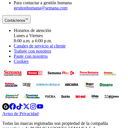
Para contactar a gestión humana
gestionhumana@semana.com
Contáctenos
Horarios de atención
Lunes a Viernes
8:00 a.m. a 6:00 p.m.
Canales de servicio al cliente
Trabaje con nosotros
Paute con nosotros
Cookies
Opens
Opens
Opens
Opens
Opens
in
in
in
in
in
Aviso de Privacidad
Opens
new
new
new
new
new
in
window
window
window
window
window
Todas las marcas registradas son propiedad de la compañía
new