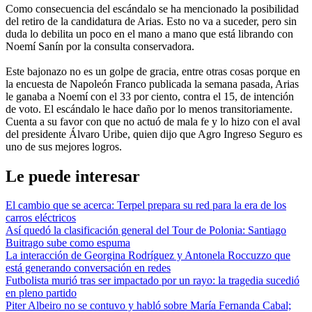
Como consecuencia del escándalo se ha mencionado la posibilidad
del retiro de la candidatura de Arias. Esto no va a suceder, pero sin
duda lo debilita un poco en el mano a mano que está librando con
Noemí Sanín por la consulta conservadora.
Este bajonazo no es un golpe de gracia, entre otras cosas porque en
la encuesta de Napoleón Franco publicada la semana pasada, Arias
le ganaba a Noemí con el 33 por ciento, contra el 15, de intención
de voto. El escándalo le hace daño por lo menos transitoriamente.
Cuenta a su favor con que no actuó de mala fe y lo hizo con el aval
del presidente Álvaro Uribe, quien dijo que Agro Ingreso Seguro es
uno de sus mejores logros.
Le puede interesar
El cambio que se acerca: Terpel prepara su red para la era de los
carros eléctricos
Así quedó la clasificación general del Tour de Polonia: Santiago
Buitrago sube como espuma
La interacción de Georgina Rodríguez y Antonela Roccuzzo que
está generando conversación en redes
Futbolista murió tras ser impactado por un rayo: la tragedia sucedió
en pleno partido
Piter Albeiro no se contuvo y habló sobre María Fernanda Cabal;