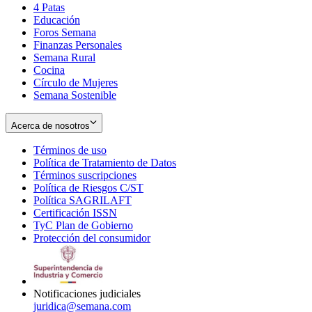
4 Patas
new
in
Educación
window
new
Foros Semana
window
Finanzas Personales
Semana Rural
Cocina
Círculo de Mujeres
Semana Sostenible
Acerca de nosotros
Términos de uso
Opens
Política de Tratamiento de Datos
in
Opens
Términos suscripciones
new
Opens
in
Política de Riesgos C/ST
window
in
Opens
new
Política SAGRILAFT
Opens
new
in
window
Certificación ISSN
Opens
in
window
new
TyC Plan de Gobierno
in
new
Opens
window
Protección del consumidor
new
window
in
Opens
window
new
in
window
new
window
Notificaciones judiciales
juridica@semana.com