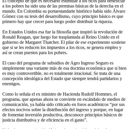
El concepto de que es necesario estimular a los ricos para beneficiar
a los pobres ha sido una de las premisas básicas de la derecha en el
mundo. En Colombia su portaestandarte histórico había sido Álvaro
Gómez con su tesis del desarrollismo, cuyo principio básico es que
primero hay que crecer para luego poder distribuir la riqueza.
En Estados Unidos esa fue la filosofía que inspiró la revolución de
Ronald Reagan, que luego fue trasplantada al Reino Unido en el
gobierno de Margaret Thatcher. El pilar de ese experimento sostiene
que si se les reducen los impuestos a los ricos, se genera empleo y
así se crean puestos para los pobres.
El caso del programa de subsidios de Agro Ingreso Seguro es
simplemente una variante más de esa doctrina económica que si bien
es muy controvertible, no es totalmente irracional. Se trata de una
concepción ideológica del Estado que siempre tendrá partidarios y
enemigos.
Como lo señala el ex ministro de Hacienda Rudolf Hommes, el
programa, que apenas ahora se convierte en escándalo de medios de
comunicación, ya había sido criticado en foros académicos “por sus
efectos nocivos sobre la distribución del ingreso y porque, en lugar
de fomentar inversión productiva, desconoce principios básicos de
justicia distributiva y de eficiencia en el gasto”.