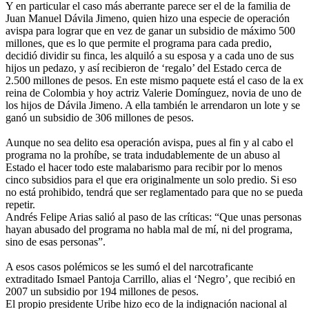
Y en particular el caso más aberrante parece ser el de la familia de
Juan Manuel Dávila Jimeno, quien hizo una especie de operación
avispa para lograr que en vez de ganar un subsidio de máximo 500
millones, que es lo que permite el programa para cada predio,
decidió dividir su finca, les alquiló a su esposa y a cada uno de sus
hijos un pedazo, y así recibieron de ‘regalo’ del Estado cerca de
2.500 millones de pesos. En este mismo paquete está el caso de la ex
reina de Colombia y hoy actriz Valerie Domínguez, novia de uno de
los hijos de Dávila Jimeno. A ella también le arrendaron un lote y se
ganó un subsidio de 306 millones de pesos.
Aunque no sea delito esa operación avispa, pues al fin y al cabo el
programa no la prohíbe, se trata indudablemente de un abuso al
Estado el hacer todo este malabarismo para recibir por lo menos
cinco subsidios para el que era originalmente un solo predio. Si eso
no está prohibido, tendrá que ser reglamentado para que no se pueda
repetir.
Andrés Felipe Arias salió al paso de las críticas: “Que unas personas
hayan abusado del programa no habla mal de mí, ni del programa,
sino de esas personas”.
A esos casos polémicos se les sumó el del narcotraficante
extraditado Ismael Pantoja Carrillo, alias el ‘Negro’, que recibió en
2007 un subsidio por 194 millones de pesos.
El propio presidente Uribe hizo eco de la indignación nacional al