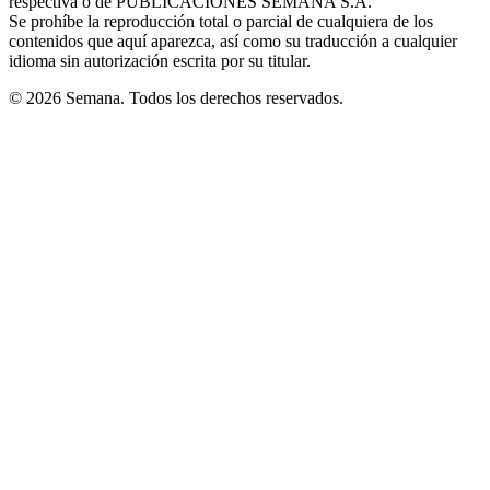
respectiva o de PUBLICACIONES SEMANA S.A.
window
Se prohíbe la reproducción total o parcial de cualquiera de los
contenidos que aquí aparezca, así como su traducción a cualquier
idioma sin autorización escrita por su titular.
© 2026 Semana. Todos los derechos reservados.