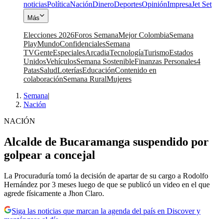
noticias
Política
Nación
Dinero
Deportes
Opinión
Impresa
Jet Set
Más
Elecciones 2026
Foros Semana
Mejor Colombia
Semana
Play
Mundo
Confidenciales
Semana
TV
Gente
Especiales
Arcadia
Tecnología
Turismo
Estados
Unidos
Vehículos
Semana Sostenible
Finanzas Personales
4
Patas
Salud
Loterías
Educación
Contenido en
colaboración
Semana Rural
Mujeres
Semana
|
Nación
NACIÓN
Alcalde de Bucaramanga suspendido por
golpear a concejal
La Procuraduría tomó la decisión de apartar de su cargo a Rodolfo
Hernández por 3 meses luego de que se publicó un video en el que
agrede físicamente a Jhon Claro.
Siga las noticias que marcan la agenda del país en Discover y