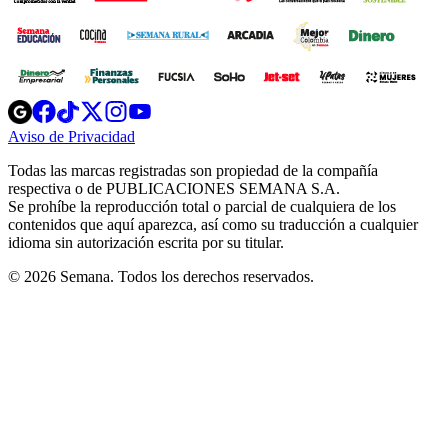
Opens
Opens
Opens
Opens
Opens
in
in
in
in
in
Aviso de Privacidad
Opens
new
new
new
new
new
in
window
window
window
window
window
Todas las marcas registradas son propiedad de la compañía
new
respectiva o de PUBLICACIONES SEMANA S.A.
window
Se prohíbe la reproducción total o parcial de cualquiera de los
contenidos que aquí aparezca, así como su traducción a cualquier
idioma sin autorización escrita por su titular.
© 2026 Semana. Todos los derechos reservados.