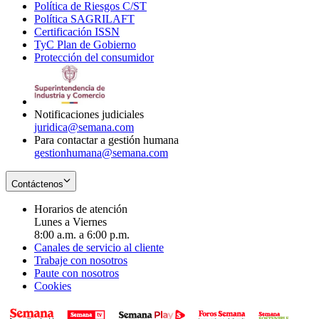
Política de Riesgos C/ST
window
in
Opens
new
Política SAGRILAFT
Opens
new
in
window
Certificación ISSN
Opens
in
window
new
TyC Plan de Gobierno
in
new
Opens
window
Protección del consumidor
new
window
in
Opens
window
new
in
window
new
window
Notificaciones judiciales
juridica@semana.com
Para contactar a gestión humana
gestionhumana@semana.com
Contáctenos
Horarios de atención
Lunes a Viernes
8:00 a.m. a 6:00 p.m.
Canales de servicio al cliente
Trabaje con nosotros
Paute con nosotros
Cookies