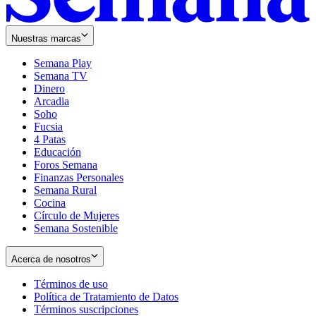
Nuestras marcas
Semana Play
Semana TV
Dinero
Arcadia
Soho
Opens
Fucsia
in
Opens
4 Patas
new
in
Educación
window
new
Foros Semana
window
Finanzas Personales
Semana Rural
Cocina
Círculo de Mujeres
Semana Sostenible
Acerca de nosotros
Términos de uso
Opens
Política de Tratamiento de Datos
in
Opens
Términos suscripciones
new
Opens
in