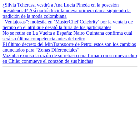
¿Silvia Tcherassi vestirá a Ana Lucía Pineda en la posesión
presidencial? Así podría lucir la nueva primera dama siguiendo la
tradición de la moda colombiana
“Ventajosas”: molestia en ‘MasterChef Celebrity’ por la ventaja de
tiempo en el atril que desató la furia de los participantes
No se retira en La Vuelta a España: Nairo Quintana confirma cuál
será su última competencia antes del retiro
El último decreto del MinTransporte de Petro: estos son los cambios
anunciados para “Zonas Diferenciales”
Vozinha expuso la razón de su retraso para firmar con su nuevo club
en Chile: conmueve el corazón de sus hinchas