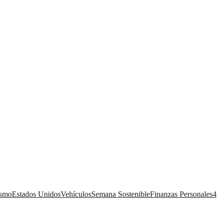
ismo
Estados Unidos
Vehículos
Semana Sostenible
Finanzas Personales
4