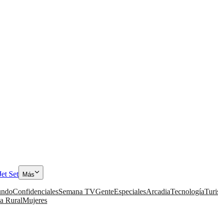
Jet Set
Más
ndo
Confidenciales
Semana TV
Gente
Especiales
Arcadia
Tecnología
Tur
a Rural
Mujeres