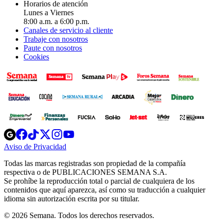
Horarios de atención
Lunes a Viernes
8:00 a.m. a 6:00 p.m.
Canales de servicio al cliente
Trabaje con nosotros
Paute con nosotros
Cookies
Opens
Opens
Opens
Opens
Opens
in
in
in
in
in
Aviso de Privacidad
Opens
new
new
new
new
new
in
window
window
window
window
window
Todas las marcas registradas son propiedad de la compañía
new
respectiva o de PUBLICACIONES SEMANA S.A.
window
Se prohíbe la reproducción total o parcial de cualquiera de los
contenidos que aquí aparezca, así como su traducción a cualquier
idioma sin autorización escrita por su titular.
© 2026 Semana. Todos los derechos reservados.