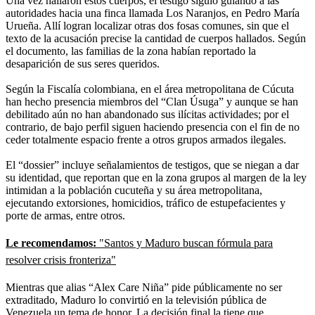
Una vez hallaron estos cuerpos, el testigo siguió guiando a las
autoridades hacia una finca llamada Los Naranjos, en Pedro María
Urueña. Allí logran localizar otras dos fosas comunes, sin que el
texto de la acusación precise la cantidad de cuerpos hallados. Según
el documento, las familias de la zona habían reportado la
desaparición de sus seres queridos.
Según la Fiscalía colombiana, en el área metropolitana de Cúcuta
han hecho presencia miembros del “Clan Úsuga” y aunque se han
debilitado aún no han abandonado sus ilícitas actividades; por el
contrario, de bajo perfil siguen haciendo presencia con el fin de no
ceder totalmente espacio frente a otros grupos armados ilegales.
El “dossier” incluye señalamientos de testigos, que se niegan a dar
su identidad, que reportan que en la zona grupos al margen de la ley
intimidan a la población cucuteña y su área metropolitana,
ejecutando extorsiones, homicidios, tráfico de estupefacientes y
porte de armas, entre otros.
Le recomendamos:
"Santos y Maduro buscan fórmula para
resolver crisis fronteriza"
Mientras que alias “Alex Care Niña” pide públicamente no ser
extraditado, Maduro lo convirtió en la televisión pública de
Venezuela un tema de honor. La decisión final la tiene que