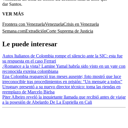
dar Santos.
VER MÁS
Frontera con Venezuela
Venezuela
Crisis en Venezuela
Semana.com
Extradición
Corte Suprema de Justicia
Le puede interesar
Autos Italianos de Colombia rompe el silencio ante la SIC: esta fue
su respuesta en el caso Ferrari
¿Romance a la vista? Lamine Yamal habría sido visto en un yate con
reconocida exreina colombiana
Epa Colombia reapareció tras meses ausente; foto mostró que luce
irreconocible tras procedimientos en prisión: “Un mensaje a todos”
Uruguay presentó a su nuevo director técnico: toma las riendas en
reemplazo de Marcelo Bielsa
Piter Albeiro reveló la inquietante llamada que recibió antes de viajar
a la posesión de Abelardo De La Espriella en Cali