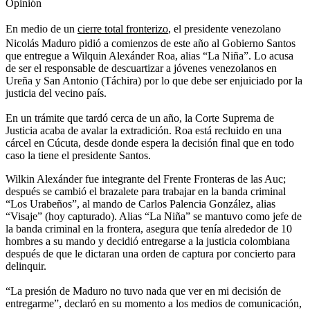
Opinión
En medio de un
cierre total fronterizo
, el presidente venezolano
Nicolás Maduro pidió a comienzos de este año al Gobierno Santos
que entregue a Wilquin Alexánder Roa, alias “La Niña”. Lo acusa
de ser el responsable de descuartizar a jóvenes venezolanos en
Ureña y San Antonio (Táchira) por lo que debe ser enjuiciado por la
justicia del vecino país.
En un trámite que tardó cerca de un año, la Corte Suprema de
Justicia acaba de avalar la extradición. Roa está recluido en una
cárcel en Cúcuta, desde donde espera la decisión final que en todo
caso la tiene el presidente Santos.
Wilkin Alexánder fue integrante del Frente Fronteras de las Auc;
después se cambió el brazalete para trabajar en la banda criminal
“Los Urabeños”, al mando de Carlos Palencia González, alias
“Visaje” (hoy capturado). Alias “La Niña” se mantuvo como jefe de
la banda criminal en la frontera, asegura que tenía alrededor de 10
hombres a su mando y decidió entregarse a la justicia colombiana
después de que le dictaran una orden de captura por concierto para
delinquir.
“La presión de Maduro no tuvo nada que ver en mi decisión de
entregarme”, declaró en su momento a los medios de comunicación,