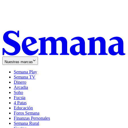
Nuestras marcas
Semana Play
Semana TV
Dinero
Arcadia
Soho
Opens
Fucsia
in
Opens
4 Patas
new
in
Educación
window
new
Foros Semana
window
Finanzas Personales
Semana Rural