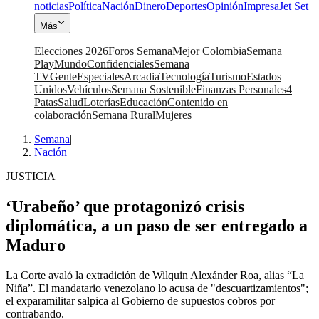
noticias
Política
Nación
Dinero
Deportes
Opinión
Impresa
Jet Set
Más
Elecciones 2026
Foros Semana
Mejor Colombia
Semana
Play
Mundo
Confidenciales
Semana
TV
Gente
Especiales
Arcadia
Tecnología
Turismo
Estados
Unidos
Vehículos
Semana Sostenible
Finanzas Personales
4
Patas
Salud
Loterías
Educación
Contenido en
colaboración
Semana Rural
Mujeres
Semana
|
Nación
JUSTICIA
‘Urabeño’ que protagonizó crisis
diplomática, a un paso de ser entregado a
Maduro
La Corte avaló la extradición de Wilquin Alexánder Roa, alias “La
Niña”. El mandatario venezolano lo acusa de "descuartizamientos";
el exparamilitar salpica al Gobierno de supuestos cobros por
contrabando.