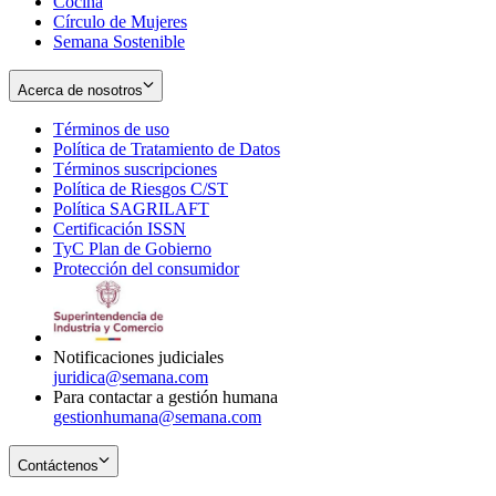
Cocina
Círculo de Mujeres
Semana Sostenible
Acerca de nosotros
Términos de uso
Opens
Política de Tratamiento de Datos
in
Opens
Términos suscripciones
new
Opens
in
Política de Riesgos C/ST
window
in
Opens
new
Política SAGRILAFT
Opens
new
in
window
Certificación ISSN
Opens
in
window
new
TyC Plan de Gobierno
in
new
Opens
window
Protección del consumidor
new
window
in
Opens
window
new
in
window
new
window
Notificaciones judiciales
juridica@semana.com
Para contactar a gestión humana
gestionhumana@semana.com
Contáctenos