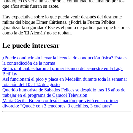
paradójico es ver a un sector de la comunidad reclamando por los
que años atrás fueran su azote.
Hay expectativa sobre lo que pueda venir después del desmonte
militar del bloque Élmer Cárdenas. ¿Podrá la Fuerza Pública
garantizar la seguridad? Ese es el punto de partida para que historias
como la de 'El Alemán' no se repitan.
Le puede interesar
¿Puede conducir sin llevar la licencia de conducción física? Esta es
la contradicción de la norma
Se hizo oficial: echaron al primer técnico del semestre en la Liga
BetPlay
Así funcionará el pico y placa en Medellín durante toda la semana:
rotación del 10 al 14 de agosto
Querido humorista de Sábados Felices se despidió tras 15 años de
trabajar en el programa de Caracol Televisión
María Cecilia Botero confesó situación que vivió en su primer
divorcio: “Quedé con 3 tenedores, 3 cuchillos, 3 cucharas”