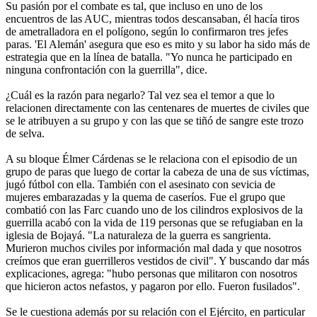
Su pasión por el combate es tal, que incluso en uno de los
encuentros de las AUC, mientras todos descansaban, él hacía tiros
de ametralladora en el polígono, según lo confirmaron tres jefes
paras. 'El Alemán' asegura que eso es mito y su labor ha sido más de
estrategia que en la línea de batalla. "Yo nunca he participado en
ninguna confrontación con la guerrilla", dice.
¿Cuál es la razón para negarlo? Tal vez sea el temor a que lo
relacionen directamente con las centenares de muertes de civiles que
se le atribuyen a su grupo y con las que se tiñó de sangre este trozo
de selva.
A su bloque Élmer Cárdenas se le relaciona con el episodio de un
grupo de paras que luego de cortar la cabeza de una de sus víctimas,
jugó fútbol con ella. También con el asesinato con sevicia de
mujeres embarazadas y la quema de caseríos. Fue el grupo que
combatió con las Farc cuando uno de los cilindros explosivos de la
guerrilla acabó con la vida de 119 personas que se refugiaban en la
iglesia de Bojayá. "La naturaleza de la guerra es sangrienta.
Murieron muchos civiles por información mal dada y que nosotros
creímos que eran guerrilleros vestidos de civil". Y buscando dar más
explicaciones, agrega: "hubo personas que militaron con nosotros
que hicieron actos nefastos, y pagaron por ello. Fueron fusilados".
Se le cuestiona además por su relación con el Ejército, en particular