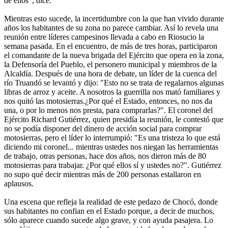
de ellos", dice.
Mientras esto sucede, la incertidumbre con la que han vivido durante
años los habitantes de su zona no parece cambiar. Así lo revela una
reunión entre líderes campesinos llevada a cabo en Riosucio la
semana pasada. En el encuentro, de más de tres horas, participaron
el comandante de la nueva brigada del Ejército que opera en la zona,
la Defensoría del Pueblo, el personero municipal y miembros de la
Alcaldía. Después de una hora de debate, un líder de la cuenca del
río Truandó se levantó y dijo: "Esto no se trata de regalarnos algunas
libras de arroz y aceite. A nosotros la guerrilla nos mató familiares y
nos quitó las motosierras.¿Por qué el Estado, entonces, no nos da
una, o por lo menos nos presta, para comprarlas?". El coronel del
Ejército Richard Gutiérrez, quien presidía la reunión, le contestó que
no se podía disponer del dinero de acción social para comprar
motosierras, pero el líder lo interrumpió: "Es una tristeza lo que está
diciendo mi coronel... mientras ustedes nos niegan las herramientas
de trabajo, otras personas, hace dos años, nos dieron más de 80
motosierras para trabajar. ¿Por qué ellos sí y ustedes no?". Gutiérrez
no supo qué decir mientras más de 200 personas estallaron en
aplausos.
Una escena que refleja la realidad de este pedazo de Chocó, donde
sus habitantes no confian en el Estado porque, a decir de muchos,
sólo aparece cuando sucede algo grave, y con ayuda pasajera. Lo