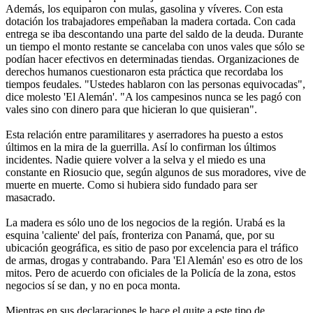
Además, los equiparon con mulas, gasolina y víveres. Con esta
dotación los trabajadores empeñaban la madera cortada. Con cada
entrega se iba descontando una parte del saldo de la deuda. Durante
un tiempo el monto restante se cancelaba con unos vales que sólo se
podían hacer efectivos en determinadas tiendas. Organizaciones de
derechos humanos cuestionaron esta práctica que recordaba los
tiempos feudales. "Ustedes hablaron con las personas equivocadas",
dice molesto 'El Alemán'. "A los campesinos nunca se les pagó con
vales sino con dinero para que hicieran lo que quisieran".
Esta relación entre paramilitares y aserradores ha puesto a estos
últimos en la mira de la guerrilla. Así lo confirman los últimos
incidentes. Nadie quiere volver a la selva y el miedo es una
constante en Riosucio que, según algunos de sus moradores, vive de
muerte en muerte. Como si hubiera sido fundado para ser
masacrado.
La madera es sólo uno de los negocios de la región. Urabá es la
esquina 'caliente' del país, fronteriza con Panamá, que, por su
ubicación geográfica, es sitio de paso por excelencia para el tráfico
de armas, drogas y contrabando. Para 'El Alemán' eso es otro de los
mitos. Pero de acuerdo con oficiales de la Policía de la zona, estos
negocios sí se dan, y no en poca monta.
Mientras en sus declaraciones le hace el quite a este tipo de