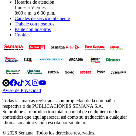
Horarios de atención
Lunes a Viernes
8:00 a.m. a 6:00 p.m.
Canales de servicio al cliente
Trabaje con nosotros
Paute con nosotros
Cookies
Opens
Opens
Opens
Opens
Opens
in
in
in
in
in
Aviso de Privacidad
Opens
new
new
new
new
new
in
window
window
window
window
window
Todas las marcas registradas son propiedad de la compañía
new
respectiva o de PUBLICACIONES SEMANA S.A.
window
Se prohíbe la reproducción total o parcial de cualquiera de los
contenidos que aquí aparezca, así como su traducción a cualquier
idioma sin autorización escrita por su titular.
© 2026 Semana. Todos los derechos reservados.