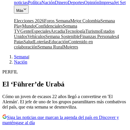
noticias
Política
Nación
Dinero
Deportes
Opinión
Impresa
Jet Set
Más
Elecciones 2026
Foros Semana
Mejor Colombia
Semana
Play
Mundo
Confidenciales
Semana
TV
Gente
Especiales
Arcadia
Tecnología
Turismo
Estados
Unidos
Vehículos
Semana Sostenible
Finanzas Personales
4
Patas
Salud
Loterías
Educación
Contenido en
colaboración
Semana Rural
Mujeres
Semana
|
Nación
PERFIL
El ‘Führer’de Urabá
Cómo un joven de escasos 22 años llegó a convertirse en 'El
Alemán'. El jefe de uno de los grupos paramilitares más combativos
del país, que esta semana se desmoviliza.
Siga las noticias que marcan la agenda del país en Discover y
manténgase al día