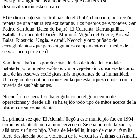
jefes purasangre de las autodefensas que comienza su
desmovilización esta semana.
El territorio bajo su control ha sido el Urabá chocoano, una región
repleta de una naturaleza exuberante. Los pueblos de Arboletes, San
Pedro, San Juan, Belén de Bajirá, El Cuarenta, Barranquillita,
Babilla, Carmen del Darién, Murindó, Viguía del Fuerte, Bojayá,
Balsa, Riosucio, Ungía, Acandí, Necoclí y otro puñado de
corregimientos -que parecen grandes campamentos en medio de la
selva- hacen parte de él.
Son tierras bañadas por decenas de ríos de todos los caudales,
habitada por animales exóticos y una vegetación considerada como
una de las reservas ecológicas más importantes de la humanidad.
Una región de contradicciones en la que esta riqueza choca con la
miseria de sus habitantes.
Necoclí, en especial, se ha erigido como el gran centro de
operaciones y, desde allí, se ha tejido todo tipo de mitos acerca de la
historia de su comandante.
La primera vez que 'El Alemán' llegó a este municipio fue en 1994,
como ayudante de un camión cervecero. Se enamoró de la zona y
allá tuvo su único hijo. Venía de Medellín, luego de que su familia
fuera desplazada por la violencia de la vereda las Ánimas en Amalfi,