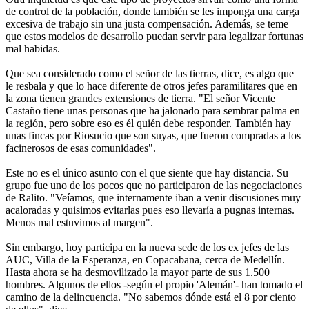
de control de la población, donde también se les imponga una carga
excesiva de trabajo sin una justa compensación. Además, se teme
que estos modelos de desarrollo puedan servir para legalizar fortunas
mal habidas.
Que sea considerado como el señor de las tierras, dice, es algo que
le resbala y que lo hace diferente de otros jefes paramilitares que en
la zona tienen grandes extensiones de tierra. "El señor Vicente
Castaño tiene unas personas que ha jalonado para sembrar palma en
la región, pero sobre eso es él quién debe responder. También hay
unas fincas por Riosucio que son suyas, que fueron compradas a los
facinerosos de esas comunidades".
Este no es el único asunto con el que siente que hay distancia. Su
grupo fue uno de los pocos que no participaron de las negociaciones
de Ralito. "Veíamos, que internamente iban a venir discusiones muy
acaloradas y quisimos evitarlas pues eso llevaría a pugnas internas.
Menos mal estuvimos al margen".
Sin embargo, hoy participa en la nueva sede de los ex jefes de las
AUC, Villa de la Esperanza, en Copacabana, cerca de Medellín.
Hasta ahora se ha desmovilizado la mayor parte de sus 1.500
hombres. Algunos de ellos -según el propio 'Alemán'- han tomado el
camino de la delincuencia. "No sabemos dónde está el 8 por ciento