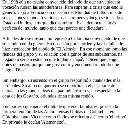
En 1998 aún no estaba convencido del todo de que su verdadera
vocación fueran las autodefensas. Para superar la crisis que esto le
generó, viajó a Francia con ocasión del Mundial de fútbol, una de
sus pasiones. Conoció varios países europeos y luego se trasladó a
Estados Unidos, país que dice admirar: "Es la democracia más
perfecta del mundo, tanto que casi parece una dictadura".
A finales de ese mismo año regresó a Colombia convencido de que
su camino era la guerra. Su obsesión por el orden y la disciplina le
hizo merecedor del apodo de 'El Alemán'. En ese momento tomo las
riendas del grupo y su relación con algunos de sus subalternos, ha
llegado a ser tan estrecha que lo llaman 'apá'. "Dicen que tengo
dotes de pastor, porque me gusta orar y encomendar todo lo que
hago a Dios".
Sin embargo, su ascenso en el grupo respondió a cualidades más
terrenales. Su alma de guerrero se convirtió en el pasaporte de
entrada a las grandes ligas del paramilitarismo y, en especial, a la
casa de los Castaño, oriundos de su misma región.
Fue por eso que nació el mito de que eran familiares, pues en la
primera reunión de las Autodefensas Unidas de Colombia, en
Córdoba, tanto Vicente como Carlos se referían a él como 'el primo'.
En privado le decían 'Alemancito'.