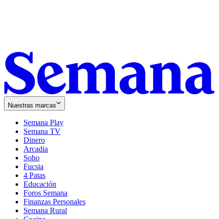
Nuestras marcas
Semana Play
Semana TV
Dinero
Arcadia
Soho
Opens
Fucsia
in
Opens
4 Patas
new
in
Educación
window
new
Foros Semana
window
Finanzas Personales
Semana Rural