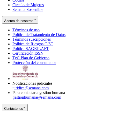
Cocina
Círculo de Mujeres
Semana Sostenible
Acerca de nosotros
Términos de uso
Opens
Política de Tratamiento de Datos
in
Opens
Términos suscripciones
new
Opens
in
Política de Riesgos C/ST
window
in
Opens
new
Política SAGRILAFT
Opens
new
in
window
Certificación ISSN
Opens
in
window
new
TyC Plan de Gobierno
in
new
Opens
window
Protección del consumidor
new
window
in
Opens
window
new
in
window
new
window
Notificaciones judiciales
juridica@semana.com
Para contactar a gestión humana
gestionhumana@semana.com
Contáctenos