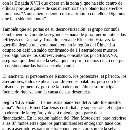
con la Brigada XVII que opera en la zona y que ha sido centro de
críticas porque algunos de sus miembros han violado los derechos
humanos. "Nunca hemos tenido un matrimonio con ellos. Digamos
que han sido tolerantes".
También que ad portas de su desmovilización, el grupo continúa
combatiendo. Durante la segunda semana de julio fueron noticia las
refriegas en Taparal y Truandó, cerca de Riosucio. Esta vez la
guerrilla llegó a una zona maderera en la región del Élmer. La
ocupación dejó un saldo confirmado de 14 aserradores muertos,
pero algunos de los sobrevivientes, consultados por SEMANA,
aseguran que dentro de la selva quedan por lo menos cinco cuerpos
más, sin contar las bajas de cada bando.
El lanchero, el personero de Riosucio, los profesores, el párroco, los
aserradores, todos explican con diferentes palabras, pero con los
mismos argumentos, por qué la madera no sólo es su principal
fuente de riqueza sino la causa de sus desgracias.
Según 'El Alemán': "La industria maderera del Atrato fue nuestra
alma". Pues el Élmer Cárdenas custodiaba y supervisaba el negocio
maderero de la región, y de ahí obtenía gran parte de su
financiación. En la región hablan del 'Plan Motosierra' para referirse
a las 87 motosierras que los paramilitares les entregaron hace dos
años a aserradores para que trabajaran en el corazón de la selva.