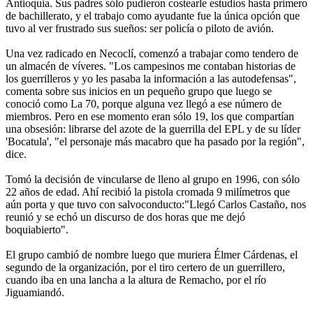
Antioquia. Sus padres sólo pudieron costearle estudios hasta primero
de bachillerato, y el trabajo como ayudante fue la única opción que
tuvo al ver frustrado sus sueños: ser policía o piloto de avión.
Una vez radicado en Necoclí, comenzó a trabajar como tendero de
un almacén de víveres. "Los campesinos me contaban historias de
los guerrilleros y yo les pasaba la información a las autodefensas",
comenta sobre sus inicios en un pequeño grupo que luego se
conoció como La 70, porque alguna vez llegó a ese número de
miembros. Pero en ese momento eran sólo 19, los que compartían
una obsesión: librarse del azote de la guerrilla del EPL y de su líder
'Bocatula', "el personaje más macabro que ha pasado por la región",
dice.
Tomó la decisión de vincularse de lleno al grupo en 1996, con sólo
22 años de edad. Ahí recibió la pistola cromada 9 milímetros que
aún porta y que tuvo con salvoconducto:"Llegó Carlos Castaño, nos
reunió y se echó un discurso de dos horas que me dejó
boquiabierto".
El grupo cambió de nombre luego que muriera Élmer Cárdenas, el
segundo de la organización, por el tiro certero de un guerrillero,
cuando iba en una lancha a la altura de Remacho, por el río
Jiguamiandó.