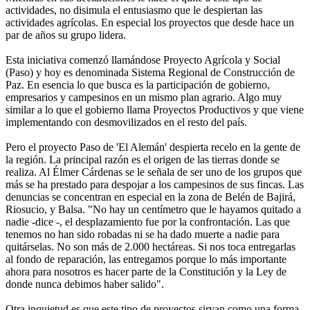
actividades, no disimula el entusiasmo que le despiertan las
actividades agrícolas. En especial los proyectos que desde hace un
par de años su grupo lidera.
Esta iniciativa comenzó llamándose Proyecto Agrícola y Social
(Paso) y hoy es denominada Sistema Regional de Construcción de
Paz. En esencia lo que busca es la participación de gobierno,
empresarios y campesinos en un mismo plan agrario. Algo muy
similar a lo que el gobierno llama Proyectos Productivos y que viene
implementando con desmovilizados en el resto del país.
Pero el proyecto Paso de 'El Alemán' despierta recelo en la gente de
la región. La principal razón es el origen de las tierras donde se
realiza. Al Élmer Cárdenas se le señala de ser uno de los grupos que
más se ha prestado para despojar a los campesinos de sus fincas. Las
denuncias se concentran en especial en la zona de Belén de Bajirá,
Riosucio, y Balsa. "No hay un centímetro que le hayamos quitado a
nadie -dice -, el desplazamiento fue por la confrontación. Las que
tenemos no han sido robadas ni se ha dado muerte a nadie para
quitárselas. No son más de 2.000 hectáreas. Si nos toca entregarlas
al fondo de reparación, las entregamos porque lo más importante
ahora para nosotros es hacer parte de la Constitución y la Ley de
donde nunca debimos haber salido".
Otra inquietud es que este tipo de proyectos sirvan como una forma