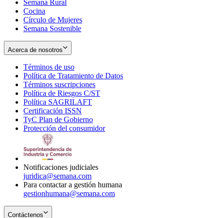
Semana Rural
Cocina
Círculo de Mujeres
Semana Sostenible
Acerca de nosotros
Términos de uso
Opens
Política de Tratamiento de Datos
in
Opens
Términos suscripciones
new
Opens
in
Política de Riesgos C/ST
window
in
Opens
new
Política SAGRILAFT
Opens
new
in
window
Certificación ISSN
Opens
in
window
new
TyC Plan de Gobierno
in
new
Opens
window
Protección del consumidor
new
window
in
Opens
window
new
in
window
new
window
Notificaciones judiciales
juridica@semana.com
Para contactar a gestión humana
gestionhumana@semana.com
Contáctenos