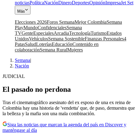
noticias
Política
Nación
Dinero
Deportes
Opinión
Impresa
Jet Set
Más
Elecciones 2026
Foros Semana
Mejor Colombia
Semana
Play
Mundo
Confidenciales
Semana
TV
Gente
Especiales
Arcadia
Tecnología
Turismo
Estados
Unidos
Vehículos
Semana Sostenible
Finanzas Personales
4
Patas
Salud
Loterías
Educación
Contenido en
colaboración
Semana Rural
Mujeres
Semana
|
Nación
JUDICIAL
El pasado no perdona
Tras el cinematográfico asesinato del ex esposo de una ex reina de
Colombia hay una historia de 'vendetta' que, de paso, demuestra que
la belleza y la mafia son una mala combinación.
Siga las noticias que marcan la agenda del país en Discover y
manténgase al día