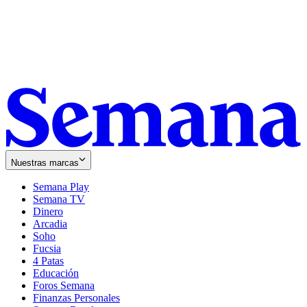
Nuestras marcas
Semana Play
Semana TV
Dinero
Arcadia
Soho
Opens
Fucsia
in
Opens
4 Patas
new
in
Educación
window
new
Foros Semana
window
Finanzas Personales