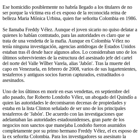
Ese homicidio posiblemente no habría llegado a los titulares de no
ser porque la víctima era el ex esposo de la reconocida reina de
belleza Maria Mónica Urbina, quien fue señorita Colombia en 1986.
Se llamaba Freddy Vélez. Aunque el joven sicario no quiso delatar a
quienes lo habían contratado, para las autoridades es claro que se
trata de una vendetta de la mafia. Aunque en Colombia Vélez no
tenía ninguna investigación, agencias antidrogas de Estados Unidos
estaban tras él desde hace algunos años. Lo consideraban uno de los
últimos sobrevivientes de la estructura del asesinado jefe del cartel
del norte del Valle Wílber Varela, alias 'Jabón'. Tras la muerte del
capo en Venezuela, en febrero de 2008, varios de sus lugartenientes,
testaferros y antiguos socios fueron capturados, extraditados o
asesinados.
Uno de los últimos en morir en esas vendettas, en septiembre del
año pasado, fue Roberto Londoño Vélez, un abogado del Quindío a
quien las autoridades le decomisaron decenas de propiedades y
estaba en la lista Clinton señalado de ser uno de los principales
testaferros de 'Jabón'. De acuerdo con las investigaciones que
adelantaban las autoridades estadounidenses, gran parte de los
negocios non sanctos que manejaba Londoño fueron asumidos
completamente por su primo hermano Freddy Vélez, el ex esposo de
la ex señorita Colombia. Para los investigadores su asesinato la