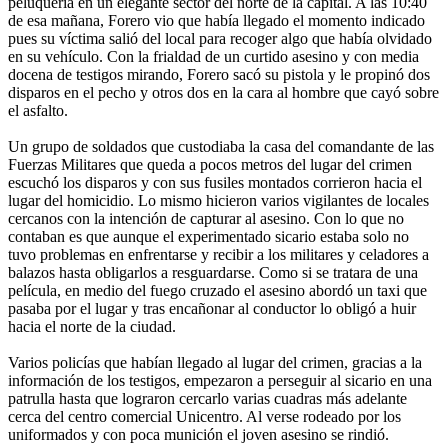
peluquería en un elegante sector del norte de la capital. A las 10:40
de esa mañana, Forero vio que había llegado el momento indicado
pues su víctima salió del local para recoger algo que había olvidado
en su vehículo. Con la frialdad de un curtido asesino y con media
docena de testigos mirando, Forero sacó su pistola y le propinó dos
disparos en el pecho y otros dos en la cara al hombre que cayó sobre
el asfalto.
Un grupo de soldados que custodiaba la casa del comandante de las
Fuerzas Militares que queda a pocos metros del lugar del crimen
escuchó los disparos y con sus fusiles montados corrieron hacia el
lugar del homicidio. Lo mismo hicieron varios vigilantes de locales
cercanos con la intención de capturar al asesino. Con lo que no
contaban es que aunque el experimentado sicario estaba solo no
tuvo problemas en enfrentarse y recibir a los militares y celadores a
balazos hasta obligarlos a resguardarse. Como si se tratara de una
película, en medio del fuego cruzado el asesino abordó un taxi que
pasaba por el lugar y tras encañonar al conductor lo obligó a huir
hacia el norte de la ciudad.
Varios policías que habían llegado al lugar del crimen, gracias a la
información de los testigos, empezaron a perseguir al sicario en una
patrulla hasta que lograron cercarlo varias cuadras más adelante
cerca del centro comercial Unicentro. Al verse rodeado por los
uniformados y con poca munición el joven asesino se rindió.