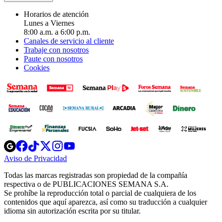
Horarios de atención
Lunes a Viernes
8:00 a.m. a 6:00 p.m.
Canales de servicio al cliente
Trabaje con nosotros
Paute con nosotros
Cookies
Opens
Opens
Opens
Opens
Opens
in
in
in
in
in
Aviso de Privacidad
Opens
new
new
new
new
new
in
window
window
window
window
window
Todas las marcas registradas son propiedad de la compañía
new
respectiva o de PUBLICACIONES SEMANA S.A.
window
Se prohíbe la reproducción total o parcial de cualquiera de los
contenidos que aquí aparezca, así como su traducción a cualquier
idioma sin autorización escrita por su titular.