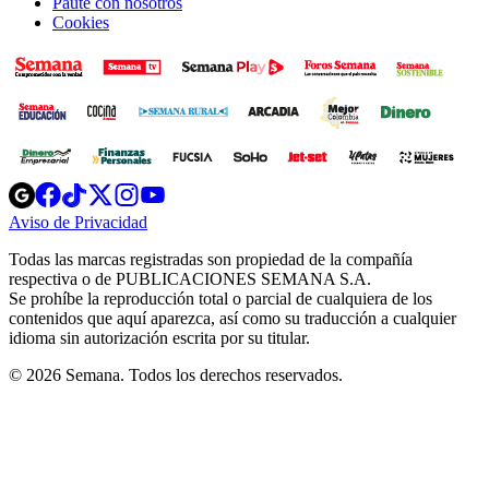
Paute con nosotros
Cookies
Opens
Opens
Opens
Opens
Opens
in
in
in
in
in
Aviso de Privacidad
Opens
new
new
new
new
new
in
window
window
window
window
window
Todas las marcas registradas son propiedad de la compañía
new
respectiva o de PUBLICACIONES SEMANA S.A.
window
Se prohíbe la reproducción total o parcial de cualquiera de los
contenidos que aquí aparezca, así como su traducción a cualquier
idioma sin autorización escrita por su titular.
© 2026 Semana. Todos los derechos reservados.