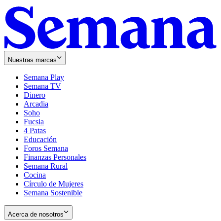
Nuestras marcas
Semana Play
Semana TV
Dinero
Arcadia
Soho
Opens
Fucsia
in
Opens
4 Patas
new
in
Educación
window
new
Foros Semana
window
Finanzas Personales
Semana Rural
Cocina
Círculo de Mujeres
Semana Sostenible
Acerca de nosotros