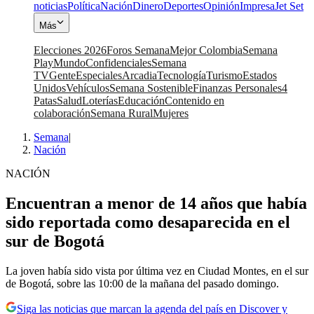
noticias
Política
Nación
Dinero
Deportes
Opinión
Impresa
Jet Set
Más
Elecciones 2026
Foros Semana
Mejor Colombia
Semana
Play
Mundo
Confidenciales
Semana
TV
Gente
Especiales
Arcadia
Tecnología
Turismo
Estados
Unidos
Vehículos
Semana Sostenible
Finanzas Personales
4
Patas
Salud
Loterías
Educación
Contenido en
colaboración
Semana Rural
Mujeres
Semana
|
Nación
NACIÓN
Encuentran a menor de 14 años que había
sido reportada como desaparecida en el
sur de Bogotá
La joven había sido vista por última vez en Ciudad Montes, en el sur
de Bogotá, sobre las 10:00 de la mañana del pasado domingo.
Siga las noticias que marcan la agenda del país en Discover y