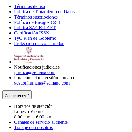
Términos de uso
Opens
Política de Tratamiento de Datos
in
Opens
Términos suscripciones
new
Opens
in
Política de Riesgos C/ST
window
in
Opens
new
Política SAGRILAFT
Opens
new
in
window
Certificación ISSN
Opens
in
window
new
TyC Plan de Gobierno
in
new
Opens
window
Protección del consumidor
new
window
in
Opens
window
new
in
window
new
window
Notificaciones judiciales
juridica@semana.com
Para contactar a gestión humana
gestionhumana@semana.com
Contáctenos
Horarios de atención
Lunes a Viernes
8:00 a.m. a 6:00 p.m.
Canales de servicio al cliente
Trabaje con nosotros