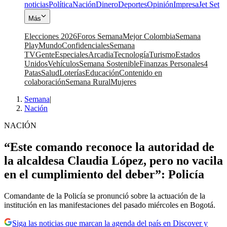
noticias
Política
Nación
Dinero
Deportes
Opinión
Impresa
Jet Set
Más
Elecciones 2026
Foros Semana
Mejor Colombia
Semana
Play
Mundo
Confidenciales
Semana
TV
Gente
Especiales
Arcadia
Tecnología
Turismo
Estados
Unidos
Vehículos
Semana Sostenible
Finanzas Personales
4
Patas
Salud
Loterías
Educación
Contenido en
colaboración
Semana Rural
Mujeres
Semana
|
Nación
NACIÓN
“Este comando reconoce la autoridad de
la alcaldesa Claudia López, pero no vacila
en el cumplimiento del deber”: Policía
Comandante de la Policía se pronunció sobre la actuación de la
institución en las manifestaciones del pasado miércoles en Bogotá.
Siga las noticias que marcan la agenda del país en Discover y