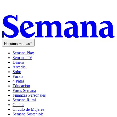
Nuestras marcas
Semana Play
Semana TV
Dinero
Arcadia
Soho
Opens
Fucsia
in
Opens
4 Patas
new
in
Educación
window
new
Foros Semana
window
Finanzas Personales
Semana Rural
Cocina
Círculo de Mujeres
Semana Sostenible