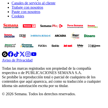
Canales de servicio al cliente
Trabaje con nosotros
Paute con nosotros
Cookies
Opens
Opens
Opens
Opens
Opens
in
in
in
in
in
Aviso de Privacidad
Opens
new
new
new
new
new
in
window
window
window
window
window
Todas las marcas registradas son propiedad de la compañía
new
respectiva o de PUBLICACIONES SEMANA S.A.
window
Se prohíbe la reproducción total o parcial de cualquiera de los
contenidos que aquí aparezca, así como su traducción a cualquier
idioma sin autorización escrita por su titular.
© 2026 Semana. Todos los derechos reservados.