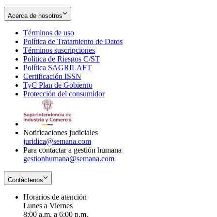
Acerca de nosotros
Términos de uso
Opens
Política de Tratamiento de Datos
in
Opens
Términos suscripciones
new
Opens
in
Política de Riesgos C/ST
window
in
Opens
new
Política SAGRILAFT
Opens
new
in
window
Certificación ISSN
Opens
in
window
new
TyC Plan de Gobierno
in
new
Opens
window
Protección del consumidor
new
window
in
Opens
window
new
in
window
new
window
Notificaciones judiciales
juridica@semana.com
Para contactar a gestión humana
gestionhumana@semana.com
Contáctenos
Horarios de atención
Lunes a Viernes
8:00 a.m. a 6:00 p.m.