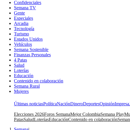
Confidenciales
Semana TV
Gente
Especiales
Arcadia
Tecnología
Turismo
Estados Unidos
Vehículos
Semana Sostenible
Finanzas Personales
4 Patas
Salud
Loterías
Educación
Contenido en colaboración
Semana Rural
Mujeres
Últimas noticias
Política
Nación
Dinero
Deportes
Opinión
Impresa
Elecciones 2026
Foros Semana
Mejor Colombia
Semana Play
Mu
Patas
Salud
Loterías
Educación
Contenido en colaboración
Seman
Semana
|