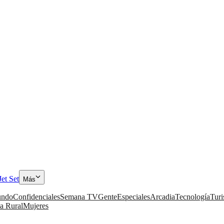
Jet Set
Más
ndo
Confidenciales
Semana TV
Gente
Especiales
Arcadia
Tecnología
Tur
a Rural
Mujeres