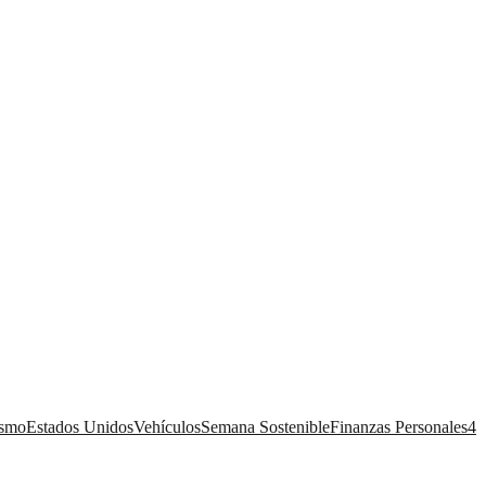
ismo
Estados Unidos
Vehículos
Semana Sostenible
Finanzas Personales
4