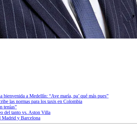
la bienvenida a Medellín: “Ave maría, pa’ qué más pues”
cribe las normas para los taxis en Colombia
n tenías”
 del tanto vs. Aston Villa
al Madrid y Barcelona