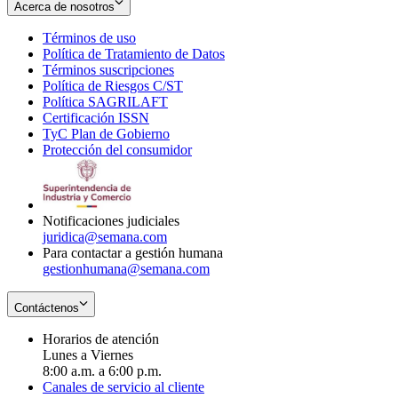
Acerca de nosotros
Términos de uso
Opens
Política de Tratamiento de Datos
in
Opens
Términos suscripciones
new
Opens
in
Política de Riesgos C/ST
window
in
Opens
new
Política SAGRILAFT
Opens
new
in
window
Certificación ISSN
Opens
in
window
new
TyC Plan de Gobierno
in
new
Opens
window
Protección del consumidor
new
window
in
Opens
window
new
in
window
new
window
Notificaciones judiciales
juridica@semana.com
Para contactar a gestión humana
gestionhumana@semana.com
Contáctenos
Horarios de atención
Lunes a Viernes
8:00 a.m. a 6:00 p.m.
Canales de servicio al cliente