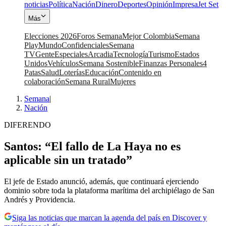
noticias
Política
Nación
Dinero
Deportes
Opinión
Impresa
Jet Set
Más
Elecciones 2026
Foros Semana
Mejor Colombia
Semana
Play
Mundo
Confidenciales
Semana
TV
Gente
Especiales
Arcadia
Tecnología
Turismo
Estados
Unidos
Vehículos
Semana Sostenible
Finanzas Personales
4
Patas
Salud
Loterías
Educación
Contenido en
colaboración
Semana Rural
Mujeres
Semana
|
Nación
DIFERENDO
Santos: “El fallo de La Haya no es
aplicable sin un tratado”
El jefe de Estado anunció, además, que continuará ejerciendo
dominio sobre toda la plataforma marítima del archipiélago de San
Andrés y Providencia.
Siga las noticias que marcan la agenda del país en Discover y