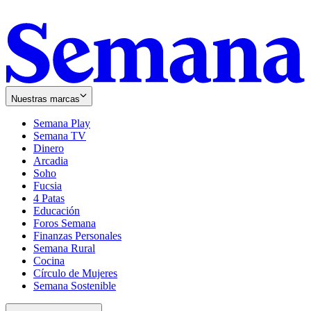
Nuestras marcas
Semana Play
Semana TV
Dinero
Arcadia
Soho
Opens
Fucsia
in
Opens
4 Patas
new
in
Educación
window
new
Foros Semana
window
Finanzas Personales
Semana Rural
Cocina
Círculo de Mujeres
Semana Sostenible