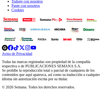
Trabaje con nosotros
Paute con nosotros
Cookies
Opens
Opens
Opens
Opens
Opens
in
in
in
in
in
Aviso de Privacidad
Opens
new
new
new
new
new
in
window
window
window
window
window
Todas las marcas registradas son propiedad de la compañía
new
respectiva o de PUBLICACIONES SEMANA S.A.
window
Se prohíbe la reproducción total o parcial de cualquiera de los
contenidos que aquí aparezca, así como su traducción a cualquier
idioma sin autorización escrita por su titular.
© 2026 Semana. Todos los derechos reservados.