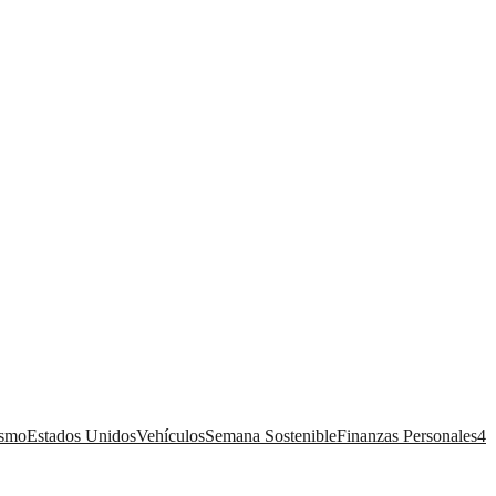
ismo
Estados Unidos
Vehículos
Semana Sostenible
Finanzas Personales
4