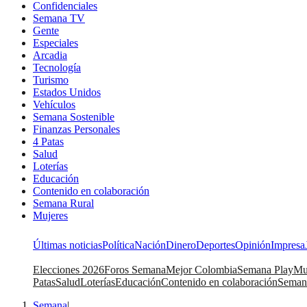
Confidenciales
Semana TV
Gente
Especiales
Arcadia
Tecnología
Turismo
Estados Unidos
Vehículos
Semana Sostenible
Finanzas Personales
4 Patas
Salud
Loterías
Educación
Contenido en colaboración
Semana Rural
Mujeres
Últimas noticias
Política
Nación
Dinero
Deportes
Opinión
Impresa
Elecciones 2026
Foros Semana
Mejor Colombia
Semana Play
Mu
Patas
Salud
Loterías
Educación
Contenido en colaboración
Seman
Semana
|