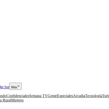
Jet Set
Más
ndo
Confidenciales
Semana TV
Gente
Especiales
Arcadia
Tecnología
Tur
a Rural
Mujeres