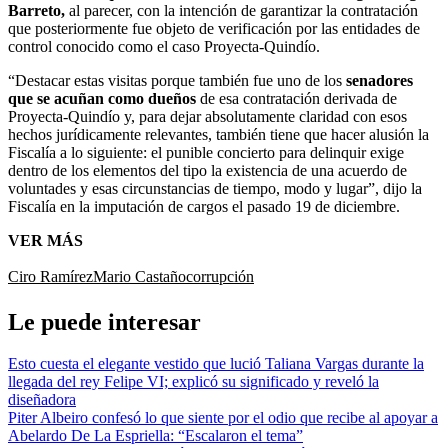
Barreto,
al parecer, con la intención de garantizar la contratación
que posteriormente fue objeto de verificación por las entidades de
control conocido como el caso Proyecta-Quindío.
“Destacar estas visitas porque también fue uno de los
senadores
que se acuñan como dueños
de esa contratación derivada de
Proyecta-Quindío y, para dejar absolutamente claridad con esos
hechos jurídicamente relevantes, también tiene que hacer alusión la
Fiscalía a lo siguiente: el punible concierto para delinquir exige
dentro de los elementos del tipo la existencia de una acuerdo de
voluntades y esas circunstancias de tiempo, modo y lugar”, dijo la
Fiscalía en la imputación de cargos el pasado 19 de diciembre.
VER MÁS
Ciro Ramírez
Mario Castaño
corrupción
Le puede interesar
Esto cuesta el elegante vestido que lució Taliana Vargas durante la
llegada del rey Felipe VI; explicó su significado y reveló la
diseñadora
Piter Albeiro confesó lo que siente por el odio que recibe al apoyar a
Abelardo De La Espriella: “Escalaron el tema”