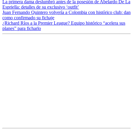
La primera dama deslumbró antes de la posesión de Abelardo De La
Espriella: detalles de su exclusivo ‘outfit’
Juan Fernando Quintero volvería a Colombia con histórico club: dan
como confirmado su fichaje
¿Richard Ríos a la Premier League? Equipo histórico “acelera sus
planes” para ficharlo