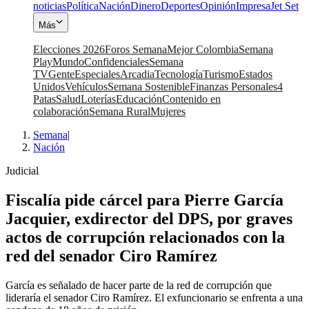
noticias
Política
Nación
Dinero
Deportes
Opinión
Impresa
Jet Set
Más
Elecciones 2026
Foros Semana
Mejor Colombia
Semana
Play
Mundo
Confidenciales
Semana
TV
Gente
Especiales
Arcadia
Tecnología
Turismo
Estados
Unidos
Vehículos
Semana Sostenible
Finanzas Personales
4
Patas
Salud
Loterías
Educación
Contenido en
colaboración
Semana Rural
Mujeres
Semana
|
Nación
Judicial
Fiscalía pide cárcel para Pierre García
Jacquier, exdirector del DPS, por graves
actos de corrupción relacionados con la
red del senador Ciro Ramírez
García es señalado de hacer parte de la red de corrupción que
lideraría el senador Ciro Ramírez. El exfuncionario se enfrenta a una