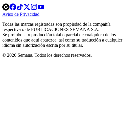
Opens
Opens
Opens
Opens
Opens
in
in
in
in
in
Aviso de Privacidad
Opens
new
new
new
new
new
in
window
window
window
window
window
Todas las marcas registradas son propiedad de la compañía
new
respectiva o de PUBLICACIONES SEMANA S.A.
window
Se prohíbe la reproducción total o parcial de cualquiera de los
contenidos que aquí aparezca, así como su traducción a cualquier
idioma sin autorización escrita por su titular.
© 2026 Semana. Todos los derechos reservados.