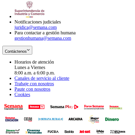
window
new
in
window
new
window
Notificaciones judiciales
juridica@semana.com
Para contactar a gestión humana
gestionhumana@semana.com
Contáctenos
Horarios de atención
Lunes a Viernes
8:00 a.m. a 6:00 p.m.
Canales de servicio al cliente
Trabaje con nosotros
Paute con nosotros
Cookies