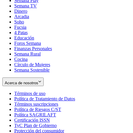
Semana Play
Semana TV
Dinero
Arcadia
Soho
Opens
Fucsia
in
Opens
4 Patas
new
in
Educación
window
new
Foros Semana
window
Finanzas Personales
Semana Rural
Cocina
Círculo de Mujeres
Semana Sostenible
Acerca de nosotros
Términos de uso
Opens
Política de Tratamiento de Datos
in
Opens
Términos suscripciones
new
Opens
in
Política de Riesgos C/ST
window
in
Opens
new
Política SAGRILAFT
Opens
new
in
window
Certificación ISSN
Opens
in
window
new
TyC Plan de Gobierno
in
new
Opens
window
Protección del consumidor
new
window
in
Opens