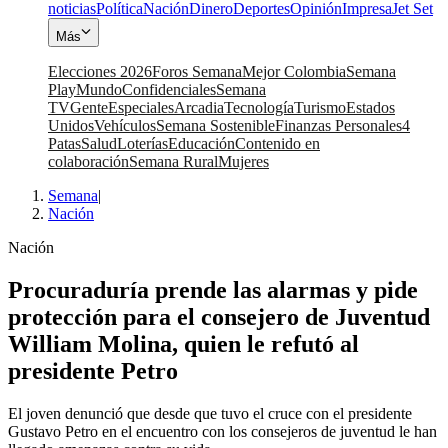
noticias
Política
Nación
Dinero
Deportes
Opinión
Impresa
Jet Set
Más
Elecciones 2026
Foros Semana
Mejor Colombia
Semana
Play
Mundo
Confidenciales
Semana
TV
Gente
Especiales
Arcadia
Tecnología
Turismo
Estados
Unidos
Vehículos
Semana Sostenible
Finanzas Personales
4
Patas
Salud
Loterías
Educación
Contenido en
colaboración
Semana Rural
Mujeres
Semana
|
Nación
Nación
Procuraduría prende las alarmas y pide
protección para el consejero de Juventud
William Molina, quien le refutó al
presidente Petro
El joven denunció que desde que tuvo el cruce con el presidente
Gustavo Petro en el encuentro con los consejeros de juventud le han