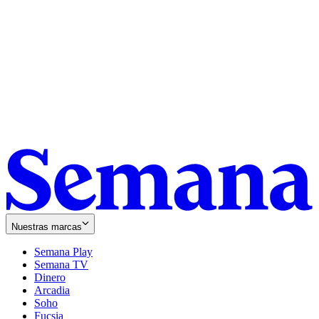
Nuestras marcas
Semana Play
Semana TV
Dinero
Arcadia
Soho
Opens
Fucsia
in
Opens