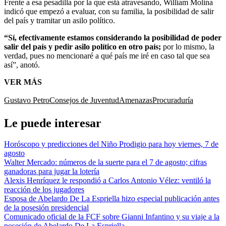
Frente a esa pesadilla por la que está atravesando, William Molina
indicó que empezó a evaluar, con su familia, la posibilidad de salir
del país y tramitar un asilo político.
“Sí, efectivamente estamos considerando la posibilidad de poder
salir del país y pedir asilo político en otro país;
por lo mismo, la
verdad, pues no mencionaré a qué país me iré en caso tal que sea
así”, anotó.
VER MÁS
Gustavo Petro
Consejos de Juventud
Amenazas
Procuraduría
Le puede interesar
Horóscopo y predicciones del Niño Prodigio para hoy viernes, 7 de
agosto
Walter Mercado: números de la suerte para el 7 de agosto; cifras
ganadoras para jugar la lotería
Alexis Henríquez le respondió a Carlos Antonio Vélez: ventiló la
reacción de los jugadores
Esposa de Abelardo De La Espriella hizo especial publicación antes
de la posesión presidencial
Comunicado oficial de la FCF sobre Gianni Infantino y su viaje a la
posesión de Abelardo De La Espriella