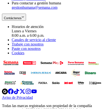
Para contactar a gestión humana
gestionhumana@semana.com
Contáctenos
Horarios de atención
Lunes a Viernes
8:00 a.m. a 6:00 p.m.
Canales de servicio al cliente
Trabaje con nosotros
Paute con nosotros
Cookies
Opens
Opens
Opens
Opens
Opens
in
in
in
in
in
Aviso de Privacidad
Opens
new
new
new
new
new
in
window
window
window
window
window
Todas las marcas registradas son propiedad de la compañía
new