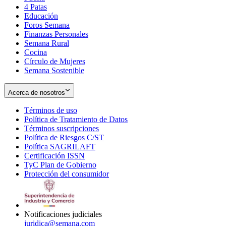
4 Patas
new
in
Educación
window
new
Foros Semana
window
Finanzas Personales
Semana Rural
Cocina
Círculo de Mujeres
Semana Sostenible
Acerca de nosotros
Términos de uso
Opens
Política de Tratamiento de Datos
in
Opens
Términos suscripciones
new
Opens
in
Política de Riesgos C/ST
window
in
Opens
new
Política SAGRILAFT
Opens
new
in
window
Certificación ISSN
Opens
in
window
new
TyC Plan de Gobierno
in
new
Opens
window
Protección del consumidor
new
window
in
Opens
window
new
in
window
new
window
Notificaciones judiciales
juridica@semana.com