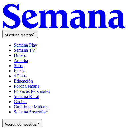
Nuestras marcas
Semana Play
Semana TV
Dinero
Arcadia
Soho
Opens
Fucsia
in
Opens
4 Patas
new
in
Educación
window
new
Foros Semana
window
Finanzas Personales
Semana Rural
Cocina
Círculo de Mujeres
Semana Sostenible
Acerca de nosotros