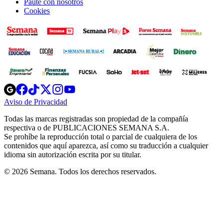
Paute con nosotros
Cookies
Opens
Opens
Opens
Opens
Opens
in
in
in
in
in
Aviso de Privacidad
Opens
new
new
new
new
new
in
window
window
window
window
window
Todas las marcas registradas son propiedad de la compañía
new
respectiva o de PUBLICACIONES SEMANA S.A.
window
Se prohíbe la reproducción total o parcial de cualquiera de los
contenidos que aquí aparezca, así como su traducción a cualquier
idioma sin autorización escrita por su titular.
© 2026 Semana. Todos los derechos reservados.