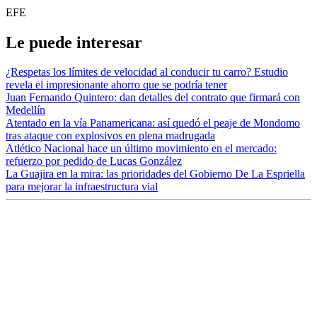
EFE
Le puede interesar
¿Respetas los límites de velocidad al conducir tu carro? Estudio
revela el impresionante ahorro que se podría tener
Juan Fernando Quintero: dan detalles del contrato que firmará con
Medellín
Atentado en la vía Panamericana: así quedó el peaje de Mondomo
tras ataque con explosivos en plena madrugada
Atlético Nacional hace un último movimiento en el mercado:
refuerzo por pedido de Lucas González
La Guajira en la mira: las prioridades del Gobierno De La Espriella
para mejorar la infraestructura vial