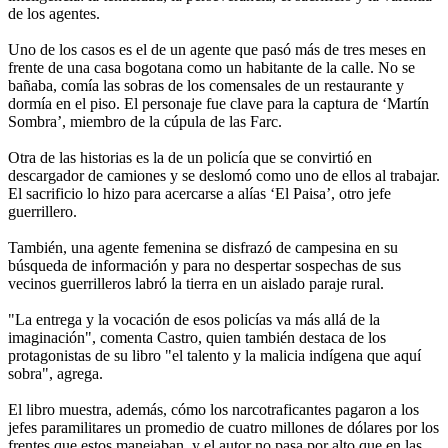
de los agentes.
Uno de los casos es el de un agente que pasó más de tres meses en
frente de una casa bogotana como un habitante de la calle. No se
bañaba, comía las sobras de los comensales de un restaurante y
dormía en el piso. El personaje fue clave para la captura de ‘Martín
Sombra’, miembro de la cúpula de las Farc.
Otra de las historias es la de un policía que se convirtió en
descargador de camiones y se deslomó como uno de ellos al trabajar.
El sacrificio lo hizo para acercarse a alías ‘El Paisa’, otro jefe
guerrillero.
También, una agente femenina se disfrazó de campesina en su
búsqueda de información y para no despertar sospechas de sus
vecinos guerrilleros labró la tierra en un aislado paraje rural.
"La entrega y la vocación de esos policías va más allá de la
imaginación", comenta Castro, quien también destaca de los
protagonistas de su libro "el talento y la malicia indígena que aquí
sobra", agrega.
El libro muestra, además, cómo los narcotraficantes pagaron a los
jefes paramilitares un promedio de cuatro millones de dólares por los
frentes que estos manejaban, y el autor no pasa por alto que en las