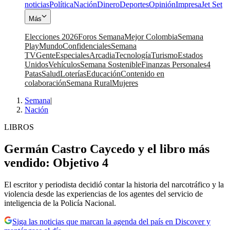
noticias
Política
Nación
Dinero
Deportes
Opinión
Impresa
Jet Set
Más
Elecciones 2026
Foros Semana
Mejor Colombia
Semana
Play
Mundo
Confidenciales
Semana
TV
Gente
Especiales
Arcadia
Tecnología
Turismo
Estados
Unidos
Vehículos
Semana Sostenible
Finanzas Personales
4
Patas
Salud
Loterías
Educación
Contenido en
colaboración
Semana Rural
Mujeres
Semana
|
Nación
LIBROS
Germán Castro Caycedo y el libro más
vendido: Objetivo 4
El escritor y periodista decidió contar la historia del narcotráfico y la
violencia desde las experiencias de los agentes del servicio de
inteligencia de la Policía Nacional.
Siga las noticias que marcan la agenda del país en Discover y