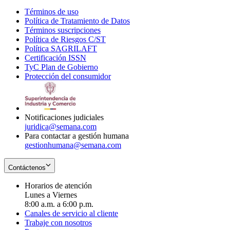
Términos de uso
Opens
Política de Tratamiento de Datos
in
Opens
Términos suscripciones
new
Opens
in
Política de Riesgos C/ST
window
in
Opens
new
Política SAGRILAFT
Opens
new
in
window
Certificación ISSN
Opens
in
window
new
TyC Plan de Gobierno
in
new
Opens
window
Protección del consumidor
new
window
in
Opens
window
new
in
window
new
window
Notificaciones judiciales
juridica@semana.com
Para contactar a gestión humana
gestionhumana@semana.com
Contáctenos
Horarios de atención
Lunes a Viernes
8:00 a.m. a 6:00 p.m.
Canales de servicio al cliente
Trabaje con nosotros