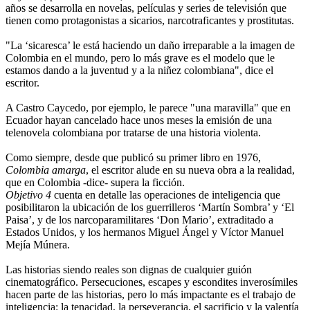
años se desarrolla en novelas, películas y series de televisión que
tienen como protagonistas a sicarios, narcotraficantes y prostitutas.
"La ‘sicaresca’ le está haciendo un daño irreparable a la imagen de
Colombia en el mundo, pero lo más grave es el modelo que le
estamos dando a la juventud y a la niñez colombiana", dice el
escritor.
A Castro Caycedo, por ejemplo, le parece "una maravilla" que en
Ecuador hayan cancelado hace unos meses la emisión de una
telenovela colombiana por tratarse de una historia violenta.
Como siempre, desde que publicó su primer libro en 1976,
Colombia amarga
, el escritor alude en su nueva obra a la realidad,
que en Colombia -dice- supera la ficción.
Objetivo 4
cuenta en detalle las operaciones de inteligencia que
posibilitaron la ubicación de los guerrilleros ‘Martín Sombra’ y ‘El
Paisa’, y de los narcoparamilitares ‘Don Mario’, extraditado a
Estados Unidos, y los hermanos Miguel Ángel y Víctor Manuel
Mejía Múnera.
Las historias siendo reales son dignas de cualquier guión
cinematográfico. Persecuciones, escapes y escondites inverosímiles
hacen parte de las historias, pero lo más impactante es el trabajo de
inteligencia: la tenacidad, la perseverancia, el sacrificio y la valentía