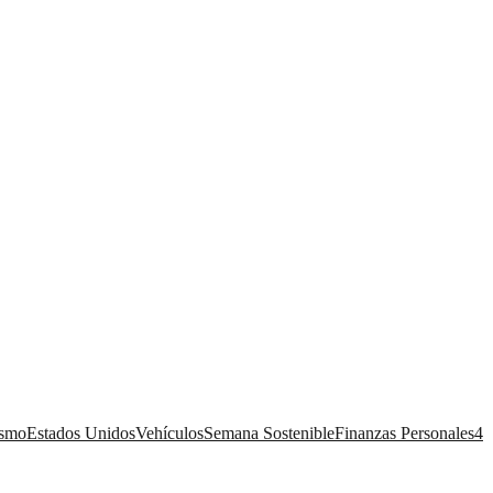
ismo
Estados Unidos
Vehículos
Semana Sostenible
Finanzas Personales
4