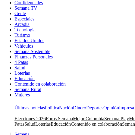
Confidenciales
Semana TV
Gente
Especiales
Arcadia
Tecnología
Turismo
Estados Unidos
Vehículos
Semana Sostenible
Finanzas Personales
4 Patas
Salud
Loterías
Educación
Contenido en colaboración
Semana Rural
Mujeres
Últimas noticias
Política
Nación
Dinero
Deportes
Opinión
Impresa
Elecciones 2026
Foros Semana
Mejor Colombia
Semana Play
Mu
Patas
Salud
Loterías
Educación
Contenido en colaboración
Seman
Semana
|