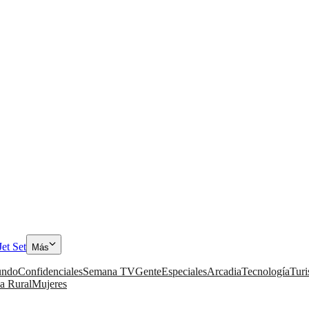
Jet Set
Más
ndo
Confidenciales
Semana TV
Gente
Especiales
Arcadia
Tecnología
Tur
a Rural
Mujeres