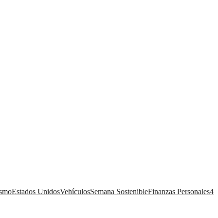
ismo
Estados Unidos
Vehículos
Semana Sostenible
Finanzas Personales
4