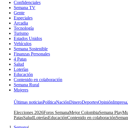
Confidenciales
Semana TV
Gente
Especiales
Arcadia
Tecnología
Turismo
Estados Unidos
Vehículos
Semana Sostenible
Finanzas Personales
4 Patas
Salud
Loterías
Educación
Contenido en colaboración
Semana Rural
Mujeres
Últimas noticias
Política
Nación
Dinero
Deportes
Opinión
Impresa
Elecciones 2026
Foros Semana
Mejor Colombia
Semana Play
Mu
Patas
Salud
Loterías
Educación
Contenido en colaboración
Seman
Semana
|