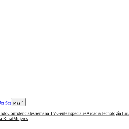
Jet Set
Más
ndo
Confidenciales
Semana TV
Gente
Especiales
Arcadia
Tecnología
Tur
a Rural
Mujeres