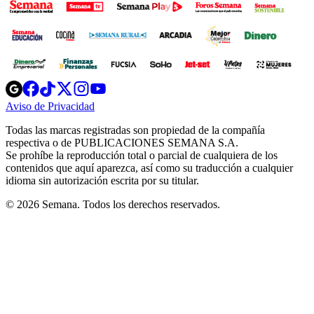
Opens
Opens
Opens
Opens
Opens
in
in
in
in
in
Aviso de Privacidad
Opens
new
new
new
new
new
in
window
window
window
window
window
Todas las marcas registradas son propiedad de la compañía
new
respectiva o de PUBLICACIONES SEMANA S.A.
window
Se prohíbe la reproducción total o parcial de cualquiera de los
contenidos que aquí aparezca, así como su traducción a cualquier
idioma sin autorización escrita por su titular.
© 2026 Semana. Todos los derechos reservados.