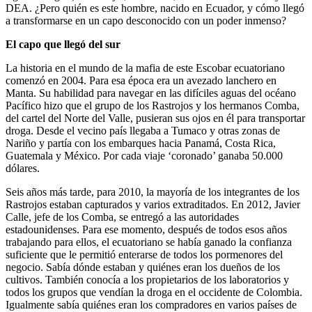
DEA. ¿Pero quién es este hombre, nacido en Ecuador, y cómo llegó
a transformarse en un capo desconocido con un poder inmenso?
El capo que llegó del sur
La historia en el mundo de la mafia de este Escobar ecuatoriano
comenzó en 2004. Para esa época era un avezado lanchero en
Manta. Su habilidad para navegar en las difíciles aguas del océano
Pacífico hizo que el grupo de los Rastrojos y los hermanos Comba,
del cartel del Norte del Valle, pusieran sus ojos en él para transportar
droga. Desde el vecino país llegaba a Tumaco y otras zonas de
Nariño y partía con los embarques hacia Panamá, Costa Rica,
Guatemala y México. Por cada viaje ‘coronado’ ganaba 50.000
dólares.
Seis años más tarde, para 2010, la mayoría de los integrantes de los
Rastrojos estaban capturados y varios extraditados. En 2012, Javier
Calle, jefe de los Comba, se entregó a las autoridades
estadounidenses. Para ese momento, después de todos esos años
trabajando para ellos, el ecuatoriano se había ganado la confianza
suficiente que le permitió enterarse de todos los pormenores del
negocio. Sabía dónde estaban y quiénes eran los dueños de los
cultivos. También conocía a los propietarios de los laboratorios y
todos los grupos que vendían la droga en el occidente de Colombia.
Igualmente sabía quiénes eran los compradores en varios países de