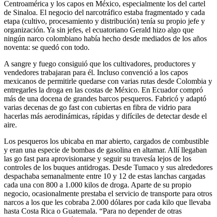
Centroamérica y los capos en México, especialmente los del cartel
de Sinaloa. El negocio del narcotráfico estaba fragmentado y cada
etapa (cultivo, procesamiento y distribución) tenía su propio jefe y
organización. Ya sin jefes, el ecuatoriano Gerald hizo algo que
ningún narco colombiano había hecho desde mediados de los años
noventa: se quedó con todo.
A sangre y fuego consiguió que los cultivadores, productores y
vendedores trabajaran para él. Incluso convenció a los capos
mexicanos de permitirle quedarse con varias rutas desde Colombia y
entregarles la droga en las costas de México. En Ecuador compró
más de una docena de grandes barcos pesqueros. Fabricó y adaptó
varias decenas de go fast con cubiertas en fibra de vidrio para
hacerlas más aerodinámicas, rápidas y difíciles de detectar desde el
aire.
Los pesqueros los ubicaba en mar abierto, cargados de combustible
y eran una especie de bombas de gasolina en altamar. Allí llegaban
las go fast para aprovisionarse y seguir su travesía lejos de los
controles de los buques antidrogas. Desde Tumaco y sus alrededores
despachaba semanalmente entre 10 y 12 de estas lanchas cargadas
cada una con 800 a 1.000 kilos de droga. Aparte de su propio
negocio, ocasionalmente prestaba el servicio de transporte para otros
narcos a los que les cobraba 2.000 dólares por cada kilo que llevaba
hasta Costa Rica o Guatemala. “Para no depender de otras