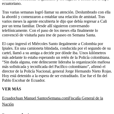
ecuatoriano.
Tras varias semanas logró llamar su atención. Deslumbrado con ella
la abordó y comenzaron a entablar una relación de amistad. Tras
varios meses la agente encubierta le dijo que debía regresar a Cali
por un tema familiar. Desde allí siguieron conversando
telefónicamente. Con el paso de los meses ella finalmente lo
convenció de visitarla para irse de paseo en Semana Santa.
El capo ingresó el Miércoles Santo ilegalmente a Colombia por
Ipiales. En una camioneta blindada, conducida por el segundo de su
cartel, llamó a su amiga a decirle por dónde iba. Unos kilómetros
más adelante lo estaba esperando un retén de la Policía colombiana.
“Sin duda alguna, este delincuente lideraba la organización mafiosa
más sofisticada y tecnificada del Pacífico colombiano”, afirmó el
director de la Policía Nacional, general Jorge Hernando Nieto Rojas.
Hoy está detenido a la espera de ser extraditado. Ese fue el fin del
Pablo Escobar de Ecuador.
VER MÁS
Ecuador
Juan Manuel Santos
Semana.com
Fiscalía General de la
Nación