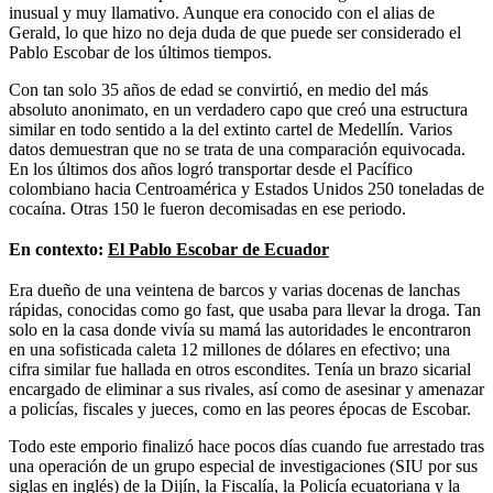
inusual y muy llamativo. Aunque era conocido con el alias de
Gerald, lo que hizo no deja duda de que puede ser considerado el
Pablo Escobar de los últimos tiempos.
Con tan solo 35 años de edad se convirtió, en medio del más
absoluto anonimato, en un verdadero capo que creó una estructura
similar en todo sentido a la del extinto cartel de Medellín. Varios
datos demuestran que no se trata de una comparación equivocada.
En los últimos dos años logró transportar desde el Pacífico
colombiano hacia Centroamérica y Estados Unidos 250 toneladas de
cocaína. Otras 150 le fueron decomisadas en ese periodo.
En contexto:
El Pablo Escobar de Ecuador
Era dueño de una veintena de barcos y varias docenas de lanchas
rápidas, conocidas como go fast, que usaba para llevar la droga. Tan
solo en la casa donde vivía su mamá las autoridades le encontraron
en una sofisticada caleta 12 millones de dólares en efectivo; una
cifra similar fue hallada en otros escondites. Tenía un brazo sicarial
encargado de eliminar a sus rivales, así como de asesinar y amenazar
a policías, fiscales y jueces, como en las peores épocas de Escobar.
Todo este emporio finalizó hace pocos días cuando fue arrestado tras
una operación de un grupo especial de investigaciones (SIU por sus
siglas en inglés) de la Dijín, la Fiscalía, la Policía ecuatoriana y la