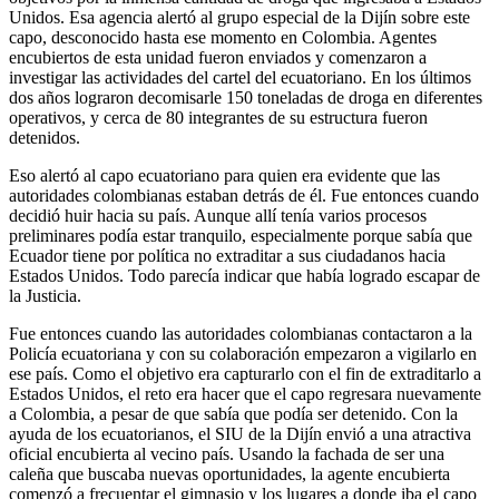
Unidos. Esa agencia alertó al grupo especial de la Dijín sobre este
capo, desconocido hasta ese momento en Colombia. Agentes
encubiertos de esta unidad fueron enviados y comenzaron a
investigar las actividades del cartel del ecuatoriano. En los últimos
dos años lograron decomisarle 150 toneladas de droga en diferentes
operativos, y cerca de 80 integrantes de su estructura fueron
detenidos.
Eso alertó al capo ecuatoriano para quien era evidente que las
autoridades colombianas estaban detrás de él. Fue entonces cuando
decidió huir hacia su país. Aunque allí tenía varios procesos
preliminares podía estar tranquilo, especialmente porque sabía que
Ecuador tiene por política no extraditar a sus ciudadanos hacia
Estados Unidos. Todo parecía indicar que había logrado escapar de
la Justicia.
Fue entonces cuando las autoridades colombianas contactaron a la
Policía ecuatoriana y con su colaboración empezaron a vigilarlo en
ese país. Como el objetivo era capturarlo con el fin de extraditarlo a
Estados Unidos, el reto era hacer que el capo regresara nuevamente
a Colombia, a pesar de que sabía que podía ser detenido. Con la
ayuda de los ecuatorianos, el SIU de la Dijín envió a una atractiva
oficial encubierta al vecino país. Usando la fachada de ser una
caleña que buscaba nuevas oportunidades, la agente encubierta
comenzó a frecuentar el gimnasio y los lugares a donde iba el capo