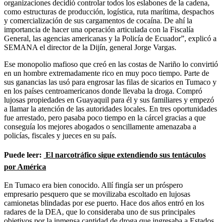
organizaciones decidió controlar todos los eslabones de la cadena,
como estructuras de producción, logística, ruta marítima, despachos
y comercialización de sus cargamentos de cocaína. De ahí la
importancia de hacer una operación articulada con la Fiscalía
General, las agencias americanas y la Policía de Ecuador”, explicó a
SEMANA el director de la Dijín, general Jorge Vargas.
Ese monopolio mafioso que creó en las costas de Nariño lo convirtió
en un hombre extremadamente rico en muy poco tiempo. Parte de
sus ganancias las usó para engrosar las filas de sicarios en Tumaco y
en los países centroamericanos donde llevaba la droga. Compró
lujosas propiedades en Guayaquil para él y sus familiares y empezó
a llamar la atención de las autoridades locales. En tres oportunidades
fue arrestado, pero pasaba poco tiempo en la cárcel gracias a que
conseguía los mejores abogados o sencillamente amenazaba a
policías, fiscales y jueces en su país.
Puede leer:
El narcotráfico sigue extendiendo sus tentáculos
por América
En Tumaco era bien conocido. Allí fingía ser un próspero
empresario pesquero que se movilizaba escoltado en lujosas
camionetas blindadas por ese puerto. Hace dos años entró en los
radares de la DEA, que lo consideraba uno de sus principales
objetivos por la inmensa cantidad de droga que ingresaba a Estados