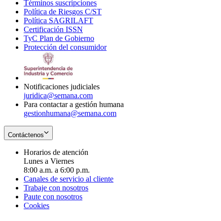
Términos suscripciones
new
Opens
in
Política de Riesgos C/ST
window
in
Opens
new
Política SAGRILAFT
Opens
new
in
window
Certificación ISSN
Opens
in
window
new
TyC Plan de Gobierno
in
new
Opens
window
Protección del consumidor
new
window
in
Opens
window
new
in
window
new
window
Notificaciones judiciales
juridica@semana.com
Para contactar a gestión humana
gestionhumana@semana.com
Contáctenos
Horarios de atención
Lunes a Viernes
8:00 a.m. a 6:00 p.m.
Canales de servicio al cliente
Trabaje con nosotros
Paute con nosotros
Cookies