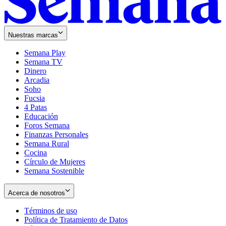
Nuestras marcas
Semana Play
Semana TV
Dinero
Arcadia
Soho
Opens
Fucsia
in
Opens
4 Patas
new
in
Educación
window
new
Foros Semana
window
Finanzas Personales
Semana Rural
Cocina
Círculo de Mujeres
Semana Sostenible
Acerca de nosotros
Términos de uso
Opens
Política de Tratamiento de Datos
in
Opens