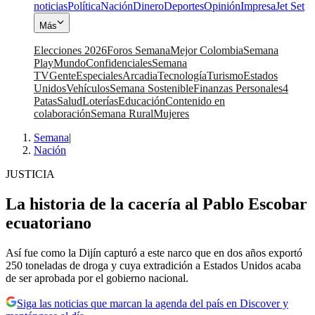
noticias
Política
Nación
Dinero
Deportes
Opinión
Impresa
Jet Set
Más
Elecciones 2026
Foros Semana
Mejor Colombia
Semana
Play
Mundo
Confidenciales
Semana
TV
Gente
Especiales
Arcadia
Tecnología
Turismo
Estados
Unidos
Vehículos
Semana Sostenible
Finanzas Personales
4
Patas
Salud
Loterías
Educación
Contenido en
colaboración
Semana Rural
Mujeres
Semana
|
Nación
JUSTICIA
La historia de la cacería al Pablo Escobar
ecuatoriano
Así fue como la Dijín capturó a este narco que en dos años exportó
250 toneladas de droga y cuya extradición a Estados Unidos acaba
de ser aprobada por el gobierno nacional.
Siga las noticias que marcan la agenda del país en Discover y