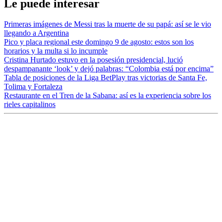
Le puede interesar
Primeras imágenes de Messi tras la muerte de su papá: así se le vio
llegando a Argentina
Pico y placa regional este domingo 9 de agosto: estos son los
horarios y la multa si lo incumple
Cristina Hurtado estuvo en la posesión presidencial, lució
despampanante ‘look’ y dejó palabras: “Colombia está por encima”
Tabla de posiciones de la Liga BetPlay tras victorias de Santa Fe,
Tolima y Fortaleza
Restaurante en el Tren de la Sabana: así es la experiencia sobre los
rieles capitalinos