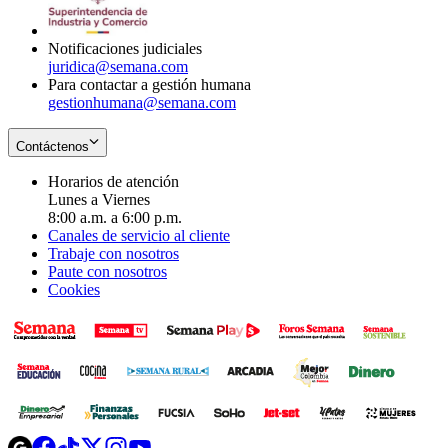
window
new
window
Notificaciones judiciales
juridica@semana.com
Para contactar a gestión humana
gestionhumana@semana.com
Contáctenos
Horarios de atención
Lunes a Viernes
8:00 a.m. a 6:00 p.m.
Canales de servicio al cliente
Trabaje con nosotros
Paute con nosotros
Cookies
Opens
Opens
Opens
Opens
Opens