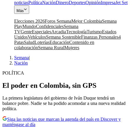
noticias
Política
Nación
Dinero
Deportes
Opinión
Impresa
Jet Set
Más
Elecciones 2026
Foros Semana
Mejor Colombia
Semana
Play
Mundo
Confidenciales
Semana
TV
Gente
Especiales
Arcadia
Tecnología
Turismo
Estados
Unidos
Vehículos
Semana Sostenible
Finanzas Personales
4
Patas
Salud
Loterías
Educación
Contenido en
colaboración
Semana Rural
Mujeres
Semana
|
Nación
POLÍTICA
El poder en Colombia, sin GPS
La primera legislatura del gobierno de Iván Duque tendrá un
balance pobre. Nadie se ha podido acomodar a una nueva realidad
política.
Siga las noticias que marcan la agenda del país en Discover y
manténgase al día