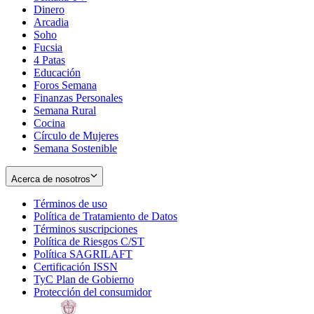
Dinero
Arcadia
Soho
Opens
Fucsia
in
Opens
4 Patas
new
in
Educación
window
new
Foros Semana
window
Finanzas Personales
Semana Rural
Cocina
Círculo de Mujeres
Semana Sostenible
Acerca de nosotros
Términos de uso
Opens
Política de Tratamiento de Datos
in
Opens
Términos suscripciones
new
Opens
in
Política de Riesgos C/ST
window
in
Opens
new
Política SAGRILAFT
Opens
new
in
window
Certificación ISSN
Opens
in
window
new
TyC Plan de Gobierno
in
new
Opens
window
Protección del consumidor
new
window
in
Opens
window
new
in