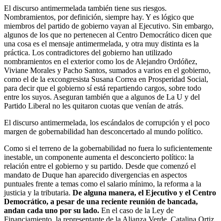
El discurso antimermelada también tiene sus riesgos.
Nombramientos, por definición, siempre hay. Y es lógico que
miembros del partido de gobierno vayan al Ejecutivo. Sin embargo,
algunos de los que no pertenecen al Centro Democrático dicen que
una cosa es el mensaje antimermelada, y otra muy distinta es la
práctica. Los contradictores del gobierno han utilizado
nombramientos en el exterior como los de Alejandro Ordóñez,
Viviane Morales y Pacho Santos, sumados a varios en el gobierno,
como el de la excongresista Susana Correa en Prosperidad Social,
para decir que el gobierno sí está repartiendo cargos, sobre todo
entre los suyos. Aseguran también que a algunos de La U y del
Partido Liberal no les quitaron cuotas que venían de atrás.
El discurso antimermelada, los escándalos de corrupción y el poco
margen de gobernabilidad han desconcertado al mundo político.
Como si el terreno de la gobernabilidad no fuera lo suficientemente
inestable, un componente aumenta el desconcierto político: la
relación entre el gobierno y su partido. Desde que comenzó el
mandato de Duque han aparecido divergencias en aspectos
puntuales frente a temas como el salario mínimo, la reforma a la
justicia y la tributaria.
De alguna manera, el Ejecutivo y el Centro
Democrático, a pesar de una reciente reunión de bancada,
andan cada uno por su lado.
En el caso de la Ley de
Financiamiento, la representante de la Alianza Verde, Catalina Ortiz,