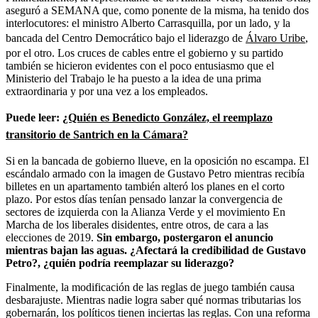
aseguró a SEMANA que, como ponente de la misma, ha tenido dos
interlocutores: el ministro Alberto Carrasquilla, por un lado, y la
bancada del Centro Democrático bajo el liderazgo de
Álvaro Uribe
,
por el otro. Los cruces de cables entre el gobierno y su partido
también se hicieron evidentes con el poco entusiasmo que el
Ministerio del Trabajo le ha puesto a la idea de una prima
extraordinaria y por una vez a los empleados.
Puede leer:
¿Quién es Benedicto González, el reemplazo
transitorio de Santrich en la Cámara?
Si en la bancada de gobierno llueve, en la oposición no escampa. El
escándalo armado con la imagen de Gustavo Petro mientras recibía
billetes en un apartamento también alteró los planes en el corto
plazo. Por estos días tenían pensado lanzar la convergencia de
sectores de izquierda con la Alianza Verde y el movimiento En
Marcha de los liberales disidentes, entre otros, de cara a las
elecciones de 2019.
Sin embargo, postergaron el anuncio
mientras bajan las aguas. ¿Afectará la credibilidad de Gustavo
Petro?, ¿quién podría reemplazar su liderazgo?
Finalmente, la modificación de las reglas de juego también causa
desbarajuste. Mientras nadie logra saber qué normas tributarias los
gobernarán, los políticos tienen inciertas las reglas. Con una reforma