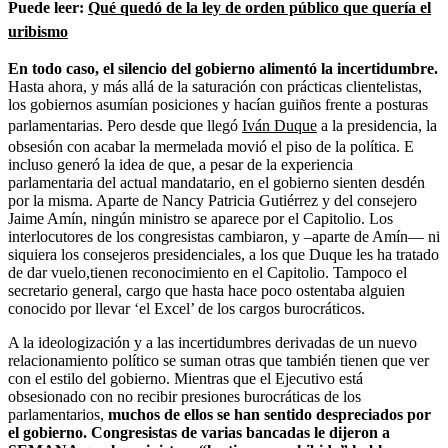
Puede leer:
Qué quedó de la ley de orden público que quería el
uribismo
En todo caso, el silencio del gobierno alimentó la incertidumbre.
Hasta ahora, y más allá de la saturación con prácticas clientelistas,
los gobiernos asumían posiciones y hacían guiños frente a posturas
parlamentarias. Pero desde que llegó
Iván Duque
a la presidencia, la
obsesión con acabar la mermelada movió el piso de la política. E
incluso generó la idea de que, a pesar de la experiencia
parlamentaria del actual mandatario, en el gobierno sienten desdén
por la misma. Aparte de Nancy Patricia Gutiérrez y del consejero
Jaime Amín, ningún ministro se aparece por el Capitolio. Los
interlocutores de los congresistas cambiaron, y –aparte de Amín— ni
siquiera los consejeros presidenciales, a los que Duque les ha tratado
de dar vuelo,tienen reconocimiento en el Capitolio. Tampoco el
secretario general, cargo que hasta hace poco ostentaba alguien
conocido por llevar ‘el Excel’ de los cargos burocráticos.
A la ideologización y a las incertidumbres derivadas de un nuevo
relacionamiento político se suman otras que también tienen que ver
con el estilo del gobierno. Mientras que el Ejecutivo está
obsesionado con no recibir presiones burocráticas de los
parlamentarios,
muchos de ellos se han sentido despreciados por
el gobierno. Congresistas de varias bancadas le dijeron a