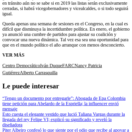
en tránsito aún no se sabe si en 2019 las listas serán exclusivamente
cerradas, si habrá vicegobernadores y vicealcaldes, o si todo seguirá
igual.
Queda apenas una semana de sesiones en el Congreso, en la cual es
difícil que disminuya la incertidumbre política. En enero, el gobierno
ya anunció una cumbre de partidos para ajustar su coalición y
convocar una nueva dinámica. Tal vez esa sea una oportunidad para
que en el mundo político el año arranque con menos desconcierto.
VER MÁS
Centro Democrático
Iván Duque
FARC
Nancy Patricia
Gutiérrez
Alberto Carrasquilla
Le puede interesar
“Tengo un documento por entregarle”: Abogada de Epa Colombia
tiene petición para Abelardo de la Espriella; la influencer envió
mensaje
Esto cuesta el elegante vestido que lució Taliana Vargas durante la
llegada del rey Felipe VI; explicó su significado y reveló la
diseñadora
Piter Albeiro confesó lo que siente por el odio que recibe al apoyar a