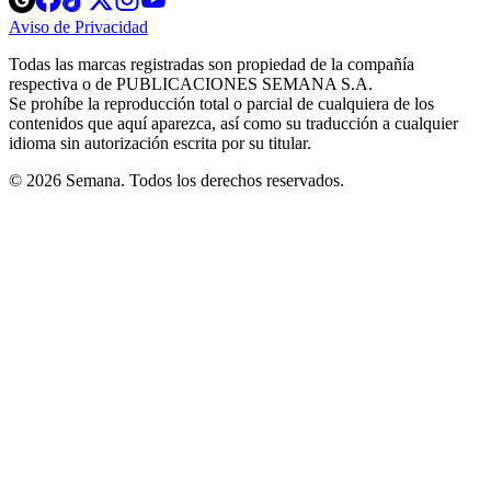
in
in
in
in
in
Aviso de Privacidad
Opens
new
new
new
new
new
in
window
window
window
window
window
Todas las marcas registradas son propiedad de la compañía
new
respectiva o de PUBLICACIONES SEMANA S.A.
window
Se prohíbe la reproducción total o parcial de cualquiera de los
contenidos que aquí aparezca, así como su traducción a cualquier
idioma sin autorización escrita por su titular.
© 2026 Semana. Todos los derechos reservados.