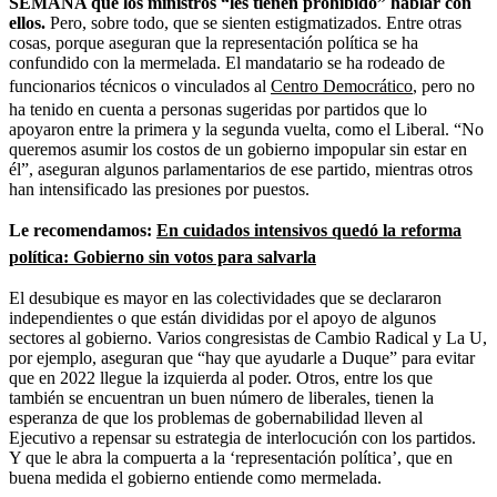
SEMANA que los ministros “les tienen prohibido” hablar con
ellos.
Pero, sobre todo, que se sienten estigmatizados. Entre otras
cosas, porque aseguran que la representación política se ha
confundido con la mermelada. El mandatario se ha rodeado de
funcionarios técnicos o vinculados al
Centro Democrático
, pero no
ha tenido en cuenta a personas sugeridas por partidos que lo
apoyaron entre la primera y la segunda vuelta, como el Liberal. “No
queremos asumir los costos de un gobierno impopular sin estar en
él”, aseguran algunos parlamentarios de ese partido, mientras otros
han intensificado las presiones por puestos.
Le recomendamos:
En cuidados intensivos quedó la reforma
política: Gobierno sin votos para salvarla
El desubique es mayor en las colectividades que se declararon
independientes o que están divididas por el apoyo de algunos
sectores al gobierno. Varios congresistas de Cambio Radical y La U,
por ejemplo, aseguran que “hay que ayudarle a Duque” para evitar
que en 2022 llegue la izquierda al poder. Otros, entre los que
también se encuentran un buen número de liberales, tienen la
esperanza de que los problemas de gobernabilidad lleven al
Ejecutivo a repensar su estrategia de interlocución con los partidos.
Y que le abra la compuerta a la ‘representación política’, que en
buena medida el gobierno entiende como mermelada.