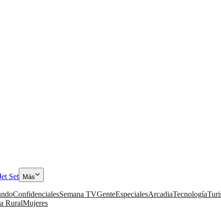
Jet Set
Más
ndo
Confidenciales
Semana TV
Gente
Especiales
Arcadia
Tecnología
Tur
a Rural
Mujeres