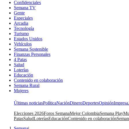
Confidenciales
Semana TV
Gente
Especiales
Arcadia
Tecnología
Turismo
Estados Unidos
Vehículos
Semana Sostenible
Finanzas Personales
4 Patas
Salud
Loterías
Educación
Contenido en colaboración
Semana Rural
Mujeres
Últimas noticias
Política
Nación
Dinero
Deportes
Opinión
Impresa
Elecciones 2026
Foros Semana
Mejor Colombia
Semana Play
Mu
Patas
Salud
Loterías
Educación
Contenido en colaboración
Seman
Semana
|