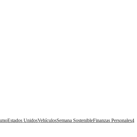
ismo
Estados Unidos
Vehículos
Semana Sostenible
Finanzas Personales
4