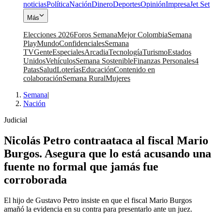
noticias
Política
Nación
Dinero
Deportes
Opinión
Impresa
Jet Set
Más
Elecciones 2026
Foros Semana
Mejor Colombia
Semana
Play
Mundo
Confidenciales
Semana
TV
Gente
Especiales
Arcadia
Tecnología
Turismo
Estados
Unidos
Vehículos
Semana Sostenible
Finanzas Personales
4
Patas
Salud
Loterías
Educación
Contenido en
colaboración
Semana Rural
Mujeres
Semana
|
Nación
Judicial
Nicolás Petro contraataca al fiscal Mario
Burgos. Asegura que lo está acusando una
fuente no formal que jamás fue
corroborada
El hijo de Gustavo Petro insiste en que el fiscal Mario Burgos
amañó la evidencia en su contra para presentarlo ante un juez.