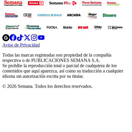
Opens
Opens
Opens
Opens
Opens
in
in
in
in
in
Aviso de Privacidad
Opens
new
new
new
new
new
in
window
window
window
window
window
Todas las marcas registradas son propiedad de la compañía
new
respectiva o de PUBLICACIONES SEMANA S.A.
window
Se prohíbe la reproducción total o parcial de cualquiera de los
contenidos que aquí aparezca, así como su traducción a cualquier
idioma sin autorización escrita por su titular.
© 2026 Semana. Todos los derechos reservados.