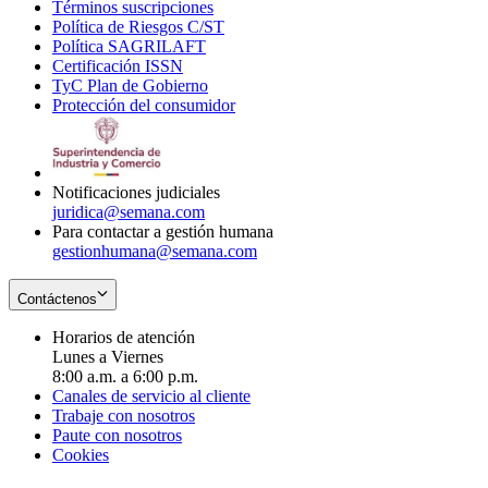
Términos suscripciones
new
Opens
in
Política de Riesgos C/ST
window
in
Opens
new
Política SAGRILAFT
Opens
new
in
window
Certificación ISSN
Opens
in
window
new
TyC Plan de Gobierno
in
new
Opens
window
Protección del consumidor
new
window
in
Opens
window
new
in
window
new
window
Notificaciones judiciales
juridica@semana.com
Para contactar a gestión humana
gestionhumana@semana.com
Contáctenos
Horarios de atención
Lunes a Viernes
8:00 a.m. a 6:00 p.m.
Canales de servicio al cliente
Trabaje con nosotros
Paute con nosotros
Cookies