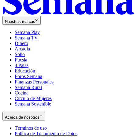
Nuestras marcas
Semana Play
Semana TV
Dinero
Arcadia
Soho
Opens
Fucsia
in
Opens
4 Patas
new
in
Educación
window
new
Foros Semana
window
Finanzas Personales
Semana Rural
Cocina
Círculo de Mujeres
Semana Sostenible
Acerca de nosotros
Términos de uso
Opens
Política de Tratamiento de Datos
in
Opens