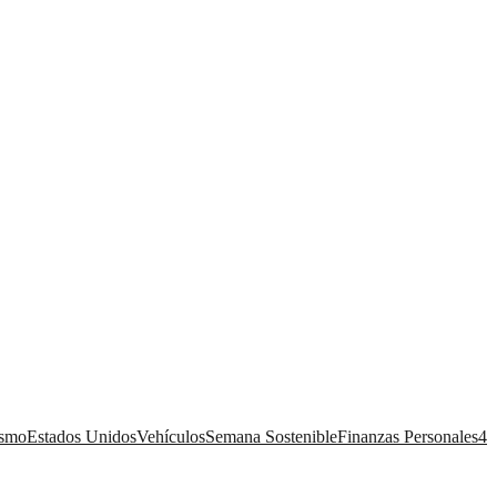
ismo
Estados Unidos
Vehículos
Semana Sostenible
Finanzas Personales
4