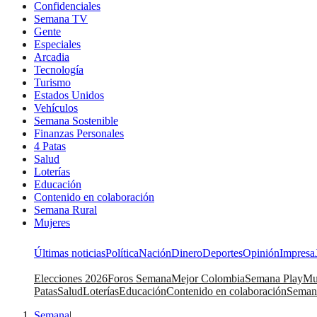
Confidenciales
Semana TV
Gente
Especiales
Arcadia
Tecnología
Turismo
Estados Unidos
Vehículos
Semana Sostenible
Finanzas Personales
4 Patas
Salud
Loterías
Educación
Contenido en colaboración
Semana Rural
Mujeres
Últimas noticias
Política
Nación
Dinero
Deportes
Opinión
Impresa
Elecciones 2026
Foros Semana
Mejor Colombia
Semana Play
Mu
Patas
Salud
Loterías
Educación
Contenido en colaboración
Seman
Semana
|