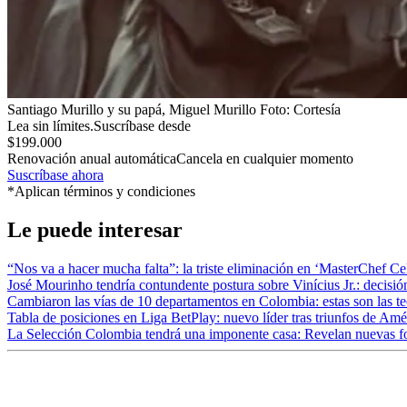
Santiago Murillo y su papá, Miguel Murillo
Foto:
Cortesía
Lea sin límites.
Suscríbase desde
$199.000
Renovación anual automática
Cancela en cualquier momento
Suscríbase ahora
*Aplican términos y condiciones
Le puede interesar
“Nos va a hacer mucha falta”: la triste eliminación en ‘MasterChef Cele
José Mourinho tendría contundente postura sobre Vinícius Jr.: decisió
Cambiaron las vías de 10 departamentos en Colombia: estas son las t
Tabla de posiciones en Liga BetPlay: nuevo líder tras triunfos de Amé
La Selección Colombia tendrá una imponente casa: Revelan nuevas f