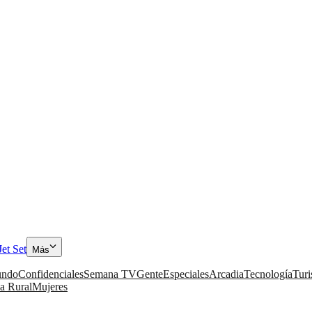
Jet Set
Más
ndo
Confidenciales
Semana TV
Gente
Especiales
Arcadia
Tecnología
Tur
a Rural
Mujeres