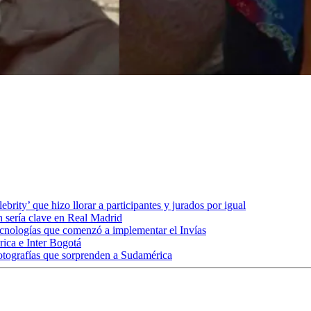
brity’ que hizo llorar a participantes y jurados por igual
n sería clave en Real Madrid
ecnologías que comenzó a implementar el Invías
rica e Inter Bogotá
otografías que sorprenden a Sudamérica