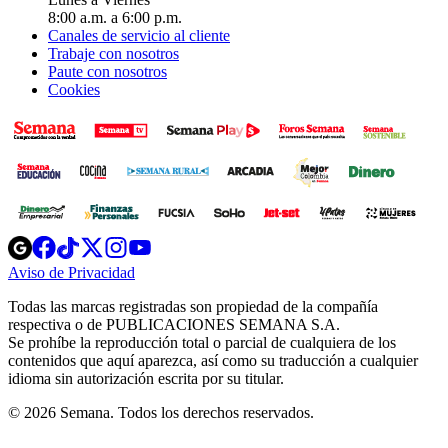
8:00 a.m. a 6:00 p.m.
Canales de servicio al cliente
Trabaje con nosotros
Paute con nosotros
Cookies
Opens
Opens
Opens
Opens
Opens
in
in
in
in
in
Aviso de Privacidad
Opens
new
new
new
new
new
in
window
window
window
window
window
Todas las marcas registradas son propiedad de la compañía
new
respectiva o de PUBLICACIONES SEMANA S.A.
window
Se prohíbe la reproducción total o parcial de cualquiera de los
contenidos que aquí aparezca, así como su traducción a cualquier
idioma sin autorización escrita por su titular.
© 2026 Semana. Todos los derechos reservados.