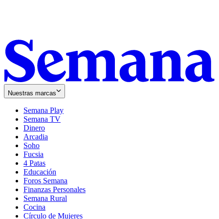
Nuestras marcas
Semana Play
Semana TV
Dinero
Arcadia
Soho
Opens
Fucsia
in
Opens
4 Patas
new
in
Educación
window
new
Foros Semana
window
Finanzas Personales
Semana Rural
Cocina
Círculo de Mujeres