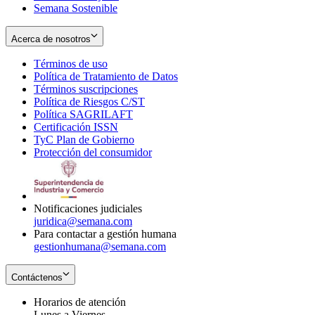
Semana Sostenible
Acerca de nosotros
Términos de uso
Opens
Política de Tratamiento de Datos
in
Opens
Términos suscripciones
new
Opens
in
Política de Riesgos C/ST
window
in
Opens
new
Política SAGRILAFT
Opens
new
in
window
Certificación ISSN
Opens
in
window
new
TyC Plan de Gobierno
in
new
Opens
window
Protección del consumidor
new
window
in
Opens
window
new
in
window
new
window
Notificaciones judiciales
juridica@semana.com
Para contactar a gestión humana
gestionhumana@semana.com
Contáctenos
Horarios de atención
Lunes a Viernes