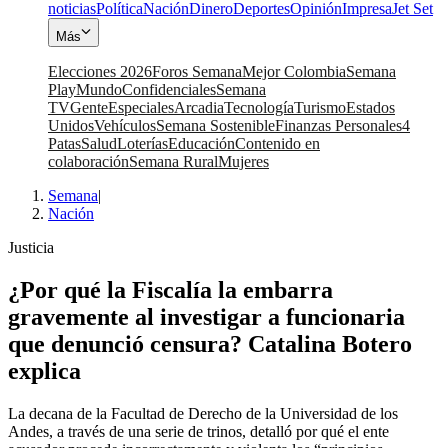
noticias
Política
Nación
Dinero
Deportes
Opinión
Impresa
Jet Set
Más
Elecciones 2026
Foros Semana
Mejor Colombia
Semana
Play
Mundo
Confidenciales
Semana
TV
Gente
Especiales
Arcadia
Tecnología
Turismo
Estados
Unidos
Vehículos
Semana Sostenible
Finanzas Personales
4
Patas
Salud
Loterías
Educación
Contenido en
colaboración
Semana Rural
Mujeres
Semana
|
Nación
Justicia
¿Por qué la Fiscalía la embarra
gravemente al investigar a funcionaria
que denunció censura? Catalina Botero
explica
La decana de la Facultad de Derecho de la Universidad de los
Andes, a través de una serie de trinos, detalló por qué el ente