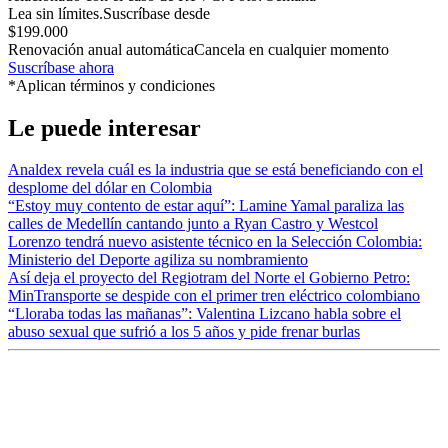
Lea sin límites.
Suscríbase desde
$199.000
Renovación anual automática
Cancela en cualquier momento
Suscríbase ahora
*Aplican términos y condiciones
Le puede interesar
Analdex revela cuál es la industria que se está beneficiando con el
desplome del dólar en Colombia
“Estoy muy contento de estar aquí”: Lamine Yamal paraliza las
calles de Medellín cantando junto a Ryan Castro y Westcol
Lorenzo tendrá nuevo asistente técnico en la Selección Colombia:
Ministerio del Deporte agiliza su nombramiento
Así deja el proyecto del Regiotram del Norte el Gobierno Petro:
MinTransporte se despide con el primer tren eléctrico colombiano
“Lloraba todas las mañanas”: Valentina Lizcano habla sobre el
abuso sexual que sufrió a los 5 años y pide frenar burlas