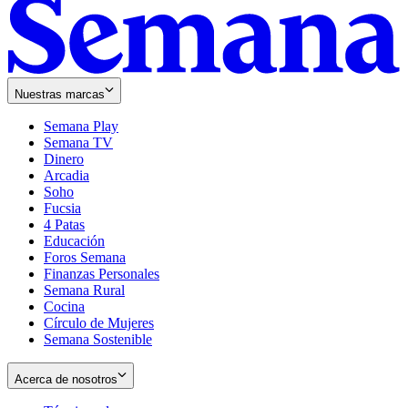
Nuestras marcas
Semana Play
Semana TV
Dinero
Arcadia
Soho
Opens
Fucsia
in
Opens
4 Patas
new
in
Educación
window
new
Foros Semana
window
Finanzas Personales
Semana Rural
Cocina
Círculo de Mujeres
Semana Sostenible
Acerca de nosotros