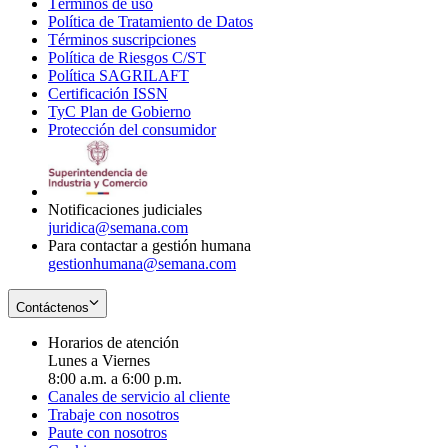
Términos de uso
Opens
Política de Tratamiento de Datos
in
Opens
Términos suscripciones
new
Opens
in
Política de Riesgos C/ST
window
in
Opens
new
Política SAGRILAFT
Opens
new
in
window
Certificación ISSN
Opens
in
window
new
TyC Plan de Gobierno
in
new
Opens
window
Protección del consumidor
new
window
in
Opens
window
new
in
window
new
window
Notificaciones judiciales
juridica@semana.com
Para contactar a gestión humana
gestionhumana@semana.com
Contáctenos
Horarios de atención
Lunes a Viernes
8:00 a.m. a 6:00 p.m.
Canales de servicio al cliente
Trabaje con nosotros
Paute con nosotros