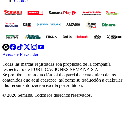
Cookies
Opens
Opens
Opens
Opens
Opens
in
in
in
in
in
Aviso de Privacidad
Opens
new
new
new
new
new
in
window
window
window
window
window
Todas las marcas registradas son propiedad de la compañía
new
respectiva o de PUBLICACIONES SEMANA S.A.
window
Se prohíbe la reproducción total o parcial de cualquiera de los
contenidos que aquí aparezca, así como su traducción a cualquier
idioma sin autorización escrita por su titular.
© 2026 Semana. Todos los derechos reservados.