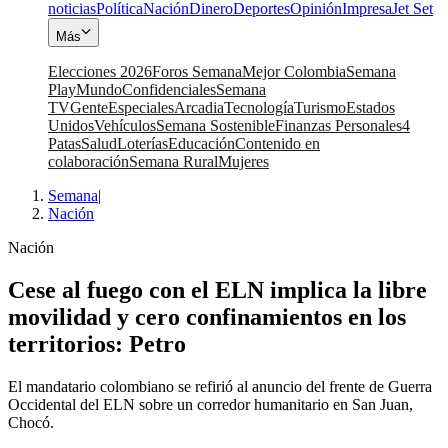
noticias
Política
Nación
Dinero
Deportes
Opinión
Impresa
Jet Set
Más
Elecciones 2026
Foros Semana
Mejor Colombia
Semana
Play
Mundo
Confidenciales
Semana
TV
Gente
Especiales
Arcadia
Tecnología
Turismo
Estados
Unidos
Vehículos
Semana Sostenible
Finanzas Personales
4
Patas
Salud
Loterías
Educación
Contenido en
colaboración
Semana Rural
Mujeres
Semana
|
Nación
Nación
Cese al fuego con el ELN implica la libre
movilidad y cero confinamientos en los
territorios: Petro
El mandatario colombiano se refirió al anuncio del frente de Guerra
Occidental del ELN sobre un corredor humanitario en San Juan,
Chocó.