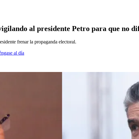
igilando al presidente Petro para que no d
sidente frenar la propaganda electoral.
éngase al día