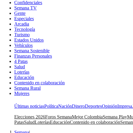
Confidenciales
Semana TV
Gente
Especiales
Arcadia
Tecnología
Turismo
Estados Unidos
Vehículos
Semana Sostenible
Finanzas Personales
4 Patas
Salud
Loterías
Educación
Contenido en colaboración
Semana Rural
Mujeres
Últimas noticias
Política
Nación
Dinero
Deportes
Opinión
Impresa
Elecciones 2026
Foros Semana
Mejor Colombia
Semana Play
Mu
Patas
Salud
Loterías
Educación
Contenido en colaboración
Seman
Semana
|