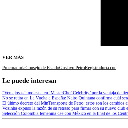
VER MÁS
Procuraduría
Consejo de Estado
Gustavo Petro
Registraduría
cne
Le puede interesar
“Ventajosas”: molestia en ‘MasterChef Celebrity’ por la ventaja de tiemp
No se retira en La Vuelta a España: Nairo Quintana confirma cuál será
El último decreto del MinTransporte de Petro: estos son los cambios 
Vozinha expuso la razón de su retraso para firmar con su nuevo club 
Selección Colombia femenina cae con México en la final de los Centr