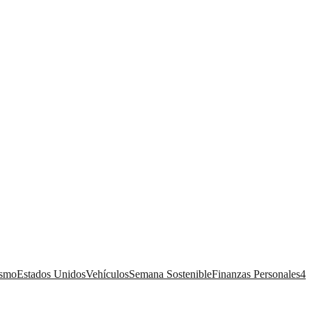
ismo
Estados Unidos
Vehículos
Semana Sostenible
Finanzas Personales
4