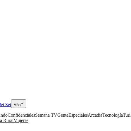
Jet Set
Más
ndo
Confidenciales
Semana TV
Gente
Especiales
Arcadia
Tecnología
Tur
a Rural
Mujeres