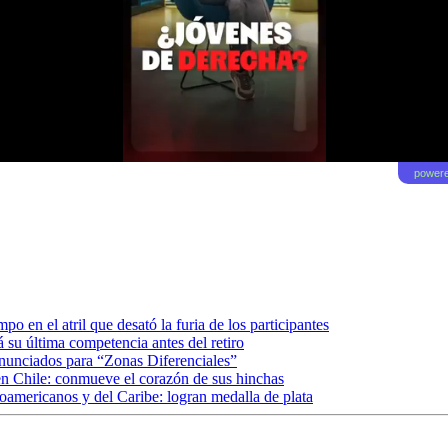
powere
o en el atril que desató la furia de los participantes
 su última competencia antes del retiro
anunciados para “Zonas Diferenciales”
en Chile: conmueve el corazón de sus hinchas
oamericanos y del Caribe: logran medalla de plata