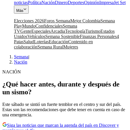
noticias
Política
Nación
Dinero
Deportes
Opinión
Impresa
Jet Set
Más
Elecciones 2026
Foros Semana
Mejor Colombia
Semana
Play
Mundo
Confidenciales
Semana
TV
Gente
Especiales
Arcadia
Tecnología
Turismo
Estados
Unidos
Vehículos
Semana Sostenible
Finanzas Personales
4
Patas
Salud
Loterías
Educación
Contenido en
colaboración
Semana Rural
Mujeres
Semana
|
Nación
NACIÓN
¿Qué hacer antes, durante y después de
un sismo?
Este sábado se sintió un fuerte temblor en el centro y sur del país.
Estas son las recomendaciones que debe tener en cuenta en caso de
una emergencia.
Siga las noticias que marcan la agenda del país en Discover y