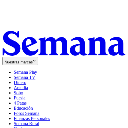
Nuestras marcas
Semana Play
Semana TV
Dinero
Arcadia
Soho
Opens
Fucsia
in
Opens
4 Patas
new
in
Educación
window
new
Foros Semana
window
Finanzas Personales
Semana Rural