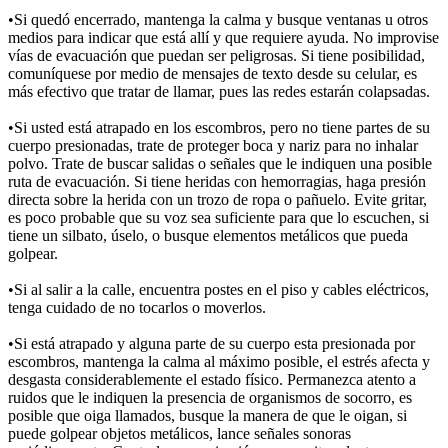
•Si quedó encerrado, mantenga la calma y busque ventanas u otros
medios para indicar que está allí y que requiere ayuda. No improvise
vías de evacuación que puedan ser peligrosas. Si tiene posibilidad,
comuníquese por medio de mensajes de texto desde su celular, es
más efectivo que tratar de llamar, pues las redes estarán colapsadas.
•Si usted está atrapado en los escombros, pero no tiene partes de su
cuerpo presionadas, trate de proteger boca y nariz para no inhalar
polvo. Trate de buscar salidas o señales que le indiquen una posible
ruta de evacuación. Si tiene heridas con hemorragias, haga presión
directa sobre la herida con un trozo de ropa o pañuelo. Evite gritar,
es poco probable que su voz sea suficiente para que lo escuchen, si
tiene un silbato, úselo, o busque elementos metálicos que pueda
golpear.
•Si al salir a la calle, encuentra postes en el piso y cables eléctricos,
tenga cuidado de no tocarlos o moverlos.
•Si está atrapado y alguna parte de su cuerpo esta presionada por
escombros, mantenga la calma al máximo posible, el estrés afecta y
desgasta considerablemente el estado físico. Permanezca atento a
ruidos que le indiquen la presencia de organismos de socorro, es
posible que oiga llamados, busque la manera de que le oigan, si
puede golpear objetos metálicos, lance señales sonoras