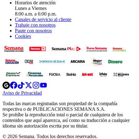
Horarios de atención
Lunes a Viernes
8:00 a.m. a 6:00 p.m.
Canales de servicio al cliente
Trabaje con nosotros
Paute con nosotros
Cookies
Opens
Opens
Opens
Opens
Opens
in
in
in
in
in
Aviso de Privacidad
Opens
new
new
new
new
new
in
window
window
window
window
window
Todas las marcas registradas son propiedad de la compañía
new
respectiva o de PUBLICACIONES SEMANA S.A.
window
Se prohíbe la reproducción total o parcial de cualquiera de los
contenidos que aquí aparezca, así como su traducción a cualquier
idioma sin autorización escrita por su titular.
© 2026 Semana. Todos los derechos reservados.