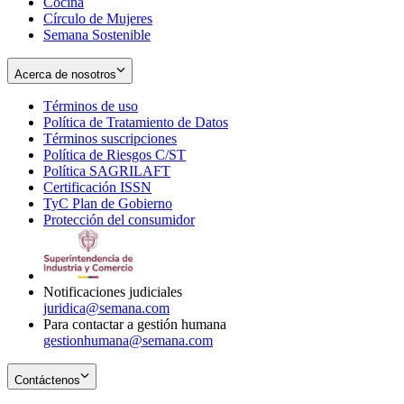
Cocina
Círculo de Mujeres
Semana Sostenible
Acerca de nosotros
Términos de uso
Opens
Política de Tratamiento de Datos
in
Opens
Términos suscripciones
new
Opens
in
Política de Riesgos C/ST
window
in
Opens
new
Política SAGRILAFT
Opens
new
in
window
Certificación ISSN
Opens
in
window
new
TyC Plan de Gobierno
in
new
Opens
window
Protección del consumidor
new
window
in
Opens
window
new
in
window
new
window
Notificaciones judiciales
juridica@semana.com
Para contactar a gestión humana
gestionhumana@semana.com
Contáctenos