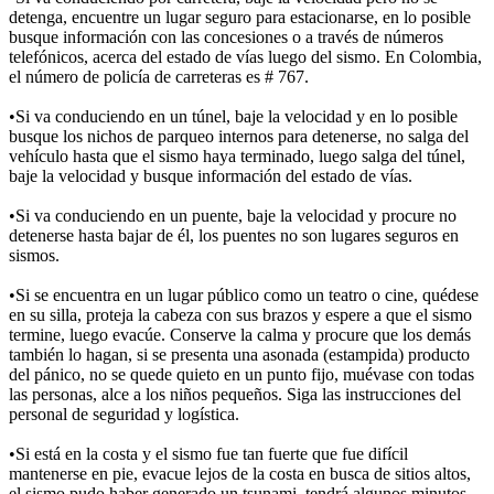
detenga, encuentre un lugar seguro para estacionarse, en lo posible
busque información con las concesiones o a través de números
telefónicos, acerca del estado de vías luego del sismo. En Colombia,
el número de policía de carreteras es # 767.
•Si va conduciendo en un túnel, baje la velocidad y en lo posible
busque los nichos de parqueo internos para detenerse, no salga del
vehículo hasta que el sismo haya terminado, luego salga del túnel,
baje la velocidad y busque información del estado de vías.
•Si va conduciendo en un puente, baje la velocidad y procure no
detenerse hasta bajar de él, los puentes no son lugares seguros en
sismos.
•Si se encuentra en un lugar público como un teatro o cine, quédese
en su silla, proteja la cabeza con sus brazos y espere a que el sismo
termine, luego evacúe. Conserve la calma y procure que los demás
también lo hagan, si se presenta una asonada (estampida) producto
del pánico, no se quede quieto en un punto fijo, muévase con todas
las personas, alce a los niños pequeños. Siga las instrucciones del
personal de seguridad y logística.
•Si está en la costa y el sismo fue tan fuerte que fue difícil
mantenerse en pie, evacue lejos de la costa en busca de sitios altos,
el sismo pudo haber generado un tsunami, tendrá algunos minutos