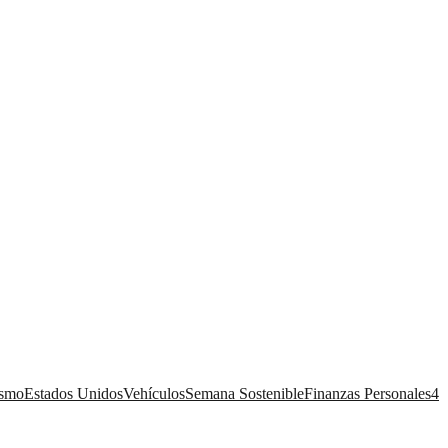
ismo
Estados Unidos
Vehículos
Semana Sostenible
Finanzas Personales
4