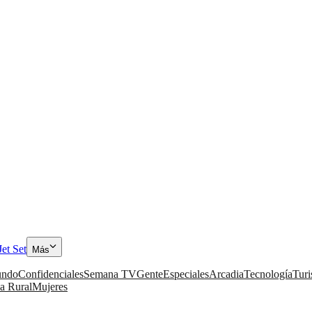
Jet Set
Más
ndo
Confidenciales
Semana TV
Gente
Especiales
Arcadia
Tecnología
Tur
a Rural
Mujeres