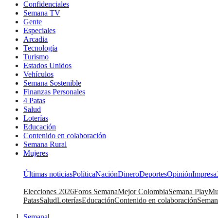
Confidenciales
Semana TV
Gente
Especiales
Arcadia
Tecnología
Turismo
Estados Unidos
Vehículos
Semana Sostenible
Finanzas Personales
4 Patas
Salud
Loterías
Educación
Contenido en colaboración
Semana Rural
Mujeres
Últimas noticias
Política
Nación
Dinero
Deportes
Opinión
Impresa
Elecciones 2026
Foros Semana
Mejor Colombia
Semana Play
Mu
Patas
Salud
Loterías
Educación
Contenido en colaboración
Seman
Semana
|