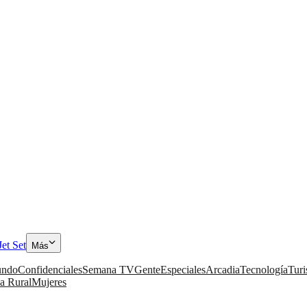
Jet Set
Más
ndo
Confidenciales
Semana TV
Gente
Especiales
Arcadia
Tecnología
Tur
a Rural
Mujeres