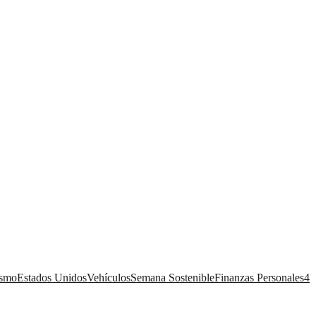
ismo
Estados Unidos
Vehículos
Semana Sostenible
Finanzas Personales
4