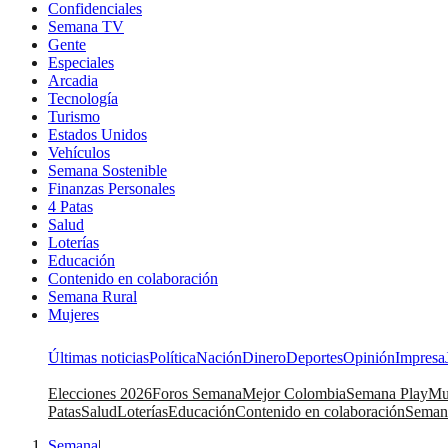
Confidenciales
Semana TV
Gente
Especiales
Arcadia
Tecnología
Turismo
Estados Unidos
Vehículos
Semana Sostenible
Finanzas Personales
4 Patas
Salud
Loterías
Educación
Contenido en colaboración
Semana Rural
Mujeres
Últimas noticias
Política
Nación
Dinero
Deportes
Opinión
Impresa
Elecciones 2026
Foros Semana
Mejor Colombia
Semana Play
Mu
Patas
Salud
Loterías
Educación
Contenido en colaboración
Seman
Semana
|