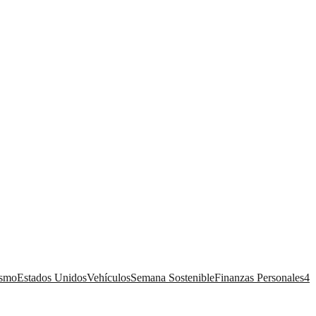
ismo
Estados Unidos
Vehículos
Semana Sostenible
Finanzas Personales
4