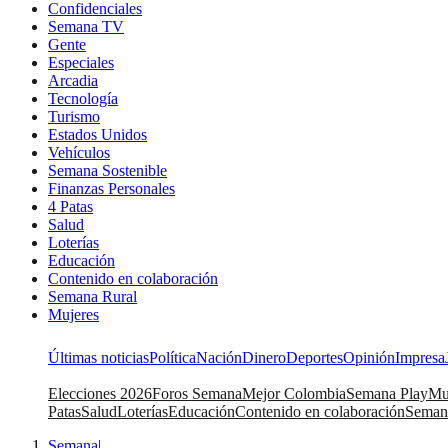
Confidenciales
Semana TV
Gente
Especiales
Arcadia
Tecnología
Turismo
Estados Unidos
Vehículos
Semana Sostenible
Finanzas Personales
4 Patas
Salud
Loterías
Educación
Contenido en colaboración
Semana Rural
Mujeres
Últimas noticias
Política
Nación
Dinero
Deportes
Opinión
Impresa
Elecciones 2026
Foros Semana
Mejor Colombia
Semana Play
Mu
Patas
Salud
Loterías
Educación
Contenido en colaboración
Seman
Semana
|