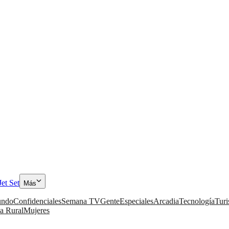
Jet Set
Más
ndo
Confidenciales
Semana TV
Gente
Especiales
Arcadia
Tecnología
Tur
a Rural
Mujeres