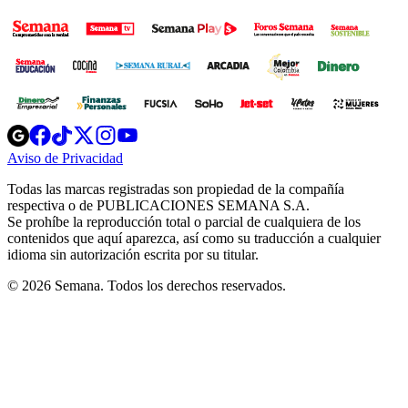
Opens
Opens
Opens
Opens
Opens
in
in
in
in
in
Aviso de Privacidad
Opens
new
new
new
new
new
in
window
window
window
window
window
Todas las marcas registradas son propiedad de la compañía
new
respectiva o de PUBLICACIONES SEMANA S.A.
window
Se prohíbe la reproducción total o parcial de cualquiera de los
contenidos que aquí aparezca, así como su traducción a cualquier
idioma sin autorización escrita por su titular.
© 2026 Semana. Todos los derechos reservados.