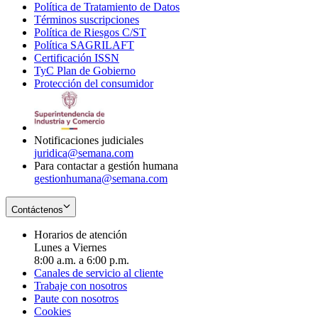
Política de Tratamiento de Datos
in
Opens
Términos suscripciones
new
Opens
in
Política de Riesgos C/ST
window
in
Opens
new
Política SAGRILAFT
Opens
new
in
window
Certificación ISSN
Opens
in
window
new
TyC Plan de Gobierno
in
new
Opens
window
Protección del consumidor
new
window
in
Opens
window
new
in
window
new
window
Notificaciones judiciales
juridica@semana.com
Para contactar a gestión humana
gestionhumana@semana.com
Contáctenos
Horarios de atención
Lunes a Viernes
8:00 a.m. a 6:00 p.m.
Canales de servicio al cliente
Trabaje con nosotros
Paute con nosotros
Cookies