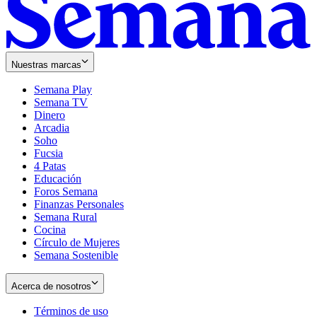
Nuestras marcas
Semana Play
Semana TV
Dinero
Arcadia
Soho
Opens
Fucsia
in
Opens
4 Patas
new
in
Educación
window
new
Foros Semana
window
Finanzas Personales
Semana Rural
Cocina
Círculo de Mujeres
Semana Sostenible
Acerca de nosotros
Términos de uso
Opens