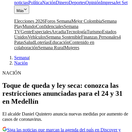
noticias
Política
Nación
Dinero
Deportes
Opinión
Impresa
Jet Set
Más
Elecciones 2026
Foros Semana
Mejor Colombia
Semana
Play
Mundo
Confidenciales
Semana
TV
Gente
Especiales
Arcadia
Tecnología
Turismo
Estados
Unidos
Vehículos
Semana Sostenible
Finanzas Personales
4
Patas
Salud
Loterías
Educación
Contenido en
colaboración
Semana Rural
Mujeres
Semana
|
Nación
NACIÓN
Toque de queda y ley seca: conozca las
restricciones anunciadas para el 24 y 31
en Medellín
El alcalde Daniel Quintero anuncia nuevas medidas por aumento de
casos de coronavirus.
Siga las noticias que marcan la agenda del país en Discover y