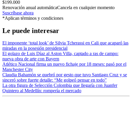
$199.000
Renovación anual automática
Cancela en cualquier momento
Suscríbase ahora
*Aplican términos y condiciones
Le puede interesar
El imponente ‘total look’ de Silvia Tcherassi en Cali que acaparó las
miradas en la posesión presidencial
El golazo de Luis Díaz al Aston Villa, captado a ras de campo:
nueva obra de arte con Bayern
Atlético Nacional firma un nuevo fichaje por 18 meses: pasó por el
Manchester City
Claudia Bahamón se quebró por gesto que tuvo Santiago Cruz y se
sinceró sobre fuerte detalle: “Me golpeó pensar en todo”
La otra figura de Selección Colombia que llegaría con Juanfer
Quintero al Medellín: rompería el mercado