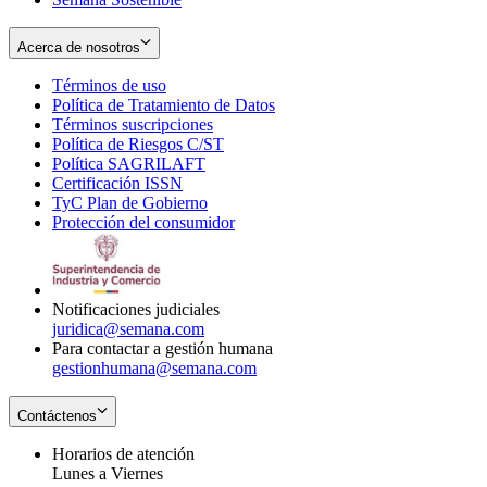
Acerca de nosotros
Términos de uso
Opens
Política de Tratamiento de Datos
in
Opens
Términos suscripciones
new
Opens
in
Política de Riesgos C/ST
window
in
Opens
new
Política SAGRILAFT
Opens
new
in
window
Certificación ISSN
Opens
in
window
new
TyC Plan de Gobierno
in
new
Opens
window
Protección del consumidor
new
window
in
Opens
window
new
in
window
new
window
Notificaciones judiciales
juridica@semana.com
Para contactar a gestión humana
gestionhumana@semana.com
Contáctenos
Horarios de atención
Lunes a Viernes