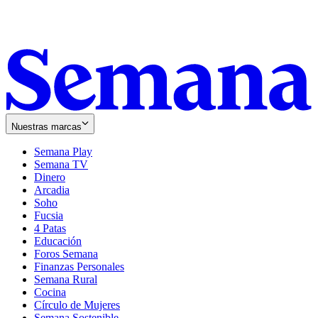
Nuestras marcas
Semana Play
Semana TV
Dinero
Arcadia
Soho
Opens
Fucsia
in
Opens
4 Patas
new
in
Educación
window
new
Foros Semana
window
Finanzas Personales
Semana Rural
Cocina
Círculo de Mujeres
Semana Sostenible