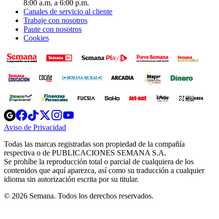
8:00 a.m. a 6:00 p.m.
Canales de servicio al cliente
Trabaje con nosotros
Paute con nosotros
Cookies
Opens
Opens
Opens
Opens
Opens
in
in
in
in
in
Aviso de Privacidad
Opens
new
new
new
new
new
in
window
window
window
window
window
Todas las marcas registradas son propiedad de la compañía
new
respectiva o de PUBLICACIONES SEMANA S.A.
window
Se prohíbe la reproducción total o parcial de cualquiera de los
contenidos que aquí aparezca, así como su traducción a cualquier
idioma sin autorización escrita por su titular.
© 2026 Semana. Todos los derechos reservados.