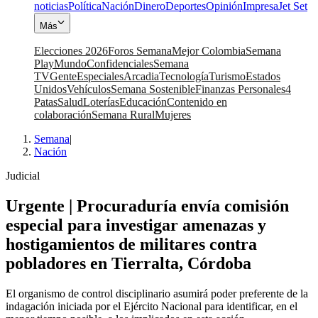
noticias
Política
Nación
Dinero
Deportes
Opinión
Impresa
Jet Set
Más
Elecciones 2026
Foros Semana
Mejor Colombia
Semana
Play
Mundo
Confidenciales
Semana
TV
Gente
Especiales
Arcadia
Tecnología
Turismo
Estados
Unidos
Vehículos
Semana Sostenible
Finanzas Personales
4
Patas
Salud
Loterías
Educación
Contenido en
colaboración
Semana Rural
Mujeres
Semana
|
Nación
Judicial
Urgente | Procuraduría envía comisión
especial para investigar amenazas y
hostigamientos de militares contra
pobladores en Tierralta, Córdoba
El organismo de control disciplinario asumirá poder preferente de la
indagación iniciada por el Ejército Nacional para identificar, en el